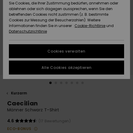
Freedom
Sie Cookies, die Ihrer Zustimmung bedürfen, annehmen oder
Community
ablehnen oder sich dagegen aussprechen, wenn Sie den
HILFE & KONTAKT
betreffenden Cookies nicht zustimmen (z. B. bestimmte
Datenschutz
Brandneu
Brandneu
Cookies zur Messung der Besucherzahlen). Weitere
Informationen finden Sie in unserer :
Cookie-Richtlinie
und
NACHHALTIGKEIT
Datenschutzrichtlinie
Größenführer
Highlights
Highlights
SHOPS
Starten Sie eine
Cookies verwalten
Unterhaltung,
QUIKSILVER APP
um die
schnellste
Alle Cookies akzeptieren
Antwort auf Ihre
WUNSCHLISTE
Frage zu
erhalten.
Kurzarm
Unterhaltung
starten
Caecilian
Finden Sie
Männer Schwarz T-Shirt
Antworten auf
die häufigsten
4.6
(17 Bewertungen)
Fragen sowie
ECO-BONUS
unser