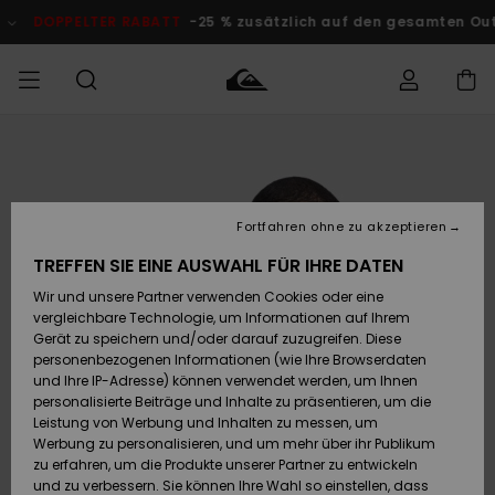
Direkt
zur
DOPPELTER RABATT
-25 % zusätzlich auf den gesamten O
Produktinformation
springen
Auf meine
MÄNNER
Kleidung
Kleidung
Shop
Surf Shop
Snow Shop
Outlet
Bestellung
Männer
Männer
Herren
zugreifen
JUNGEN
Fortfahren ohne zu akzeptieren
Accessoires
Accessoires
Brandneu
Versand
Surf Shop
Snow Shop
Outlet
TREFFEN SIE EINE AUSWAHL FÜR IHRE DATEN
FRAUEN
Kinder
Kinder
KINDER
Wir und unsere Partner verwenden Cookies oder eine
Retouren
Schuhe&
Schuhe&
Highlights
vergleichbare Technologie, um Informationen auf Ihrem
Flip-Flops
Flip-Flops
SURF
Gerät zu speichern und/oder darauf zuzugreifen. Diese
Highlights
Snow Shop
Outlet
personenbezogenen Informationen (wie Ihre Browserdaten
Bezahlung
Damen
Frauen
und Ihre IP-Adresse) können verwendet werden, um Ihnen
Snow
SNOW
personalisierte Beiträge und Inhalte zu präsentieren, um die
Surf
Surf
Geschenkkarte
Leistung von Werbung und Inhalten zu messen, um
Community
Werbung zu personalisieren, und um mehr über ihr Publikum
Highlights
DOPPELTER
zu erfahren, um die Produkte unserer Partner zu entwickeln
RABATT
Quiksilver
Snow
Snow
und zu verbessern. Sie können Ihre Wahl so einstellen, dass