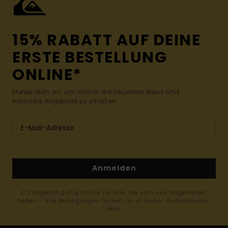
15% RABATT AUF DEINE
ERSTE BESTELLUNG
ONLINE*
Melde dich an, um immer die neuesten News und
exklusive Angebote zu erhalten.
Anmelden
(*) Angebot gültig online für alle, die sich neu angemeldet
haben - Alle Bedingungen findest du in deiner Willkommens-
Mail