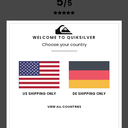
5
/5
Timothée
8. Juli 2026
Verifizierter Kauf
Tolles Produkt
WELCOME TO QUIKSILVER
Original anzeigen - Français
Choose your country
Komfort
: 5
Preis-Leistungs-Verhältnis
: 5
Größe
:
/5
/5
Perfekte Größe
Material
: 5
Farbe
: 5
/5
/5
Ich empfehle dieses Produkt
3
/5
US SHIPPING ONLY
DE SHIPPING ONLY
Jérome
27. Juni 2026
Verifizierter Kauf
Viel zu groß
VIEW ALL COUNTRIES
Original anzeigen - Français
Komfort
: 4
Preis-Leistungs-Verhältnis
: 3
Größe
: Zu
/5
/5
groß
Material
: 3
Farbe
: 4
/5
/5