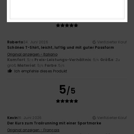
5
/5
Roberto
24. Juni 2026
Verifizierter Kauf
Schönes T-Shirt, leicht, luftig und mit guter Passform
Original anzeigen - Italiano
Komfort
: 5
Preis-Leistungs-Verhältnis
: 5
Größe
: Zu
/5
/5
groß
Material
: 5
Farbe
: 5
/5
/5
Ich empfehle dieses Produkt
5
/5
Kevin
16. Juni 2026
Verifizierter Kauf
Der Kurs zum Trailrunning mit einer Sportmarke
Original anzeigen - Français