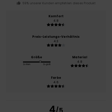
59% unserer Kunden empfehlen dieses Produkt
Komfort
4.8
Preis-Leistungs-Verhältnis
4.3
Größe
Material
4.8
Zu klein
Zu groß
Farbe
4.6
4
/5