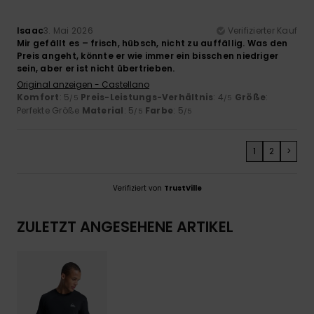
Isaac
3. Mai 2026
Verifizierter Kauf
Mir gefällt es – frisch, hübsch, nicht zu auffällig. Was den
Preis angeht, könnte er wie immer ein bisschen niedriger
sein, aber er ist nicht übertrieben.
Original anzeigen - Castellano
Komfort
: 5
Preis-Leistungs-Verhältnis
: 4
Größe
:
/5
/5
Perfekte Größe
Material
: 5
Farbe
: 5
/5
/5
1
2
>
Verifiziert von
TrustVille
ZULETZT ANGESEHENE ARTIKEL