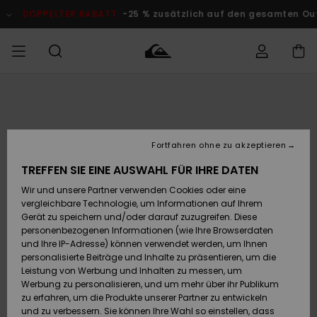
Direkt
zur
DOPPELTER RABATT
-25 % zusätzlich auf den gesamten Outlet
Produktinformation
springen
Auf meine
MÄNNER
Kleidung
Kleidung
Shop
Surf Shop
Snow Shop
Outlet
Bestellung
Männer
Männer
Herren
zugreifen
JUNGEN
Fortfahren ohne zu akzeptieren
Accessoires
Accessoires
Brandneu
Versand
Surf Shop
Snow Shop
Outlet
TREFFEN SIE EINE AUSWAHL FÜR IHRE DATEN
FRAUEN
Kinder
Kinder
KINDER
Wir und unsere Partner verwenden Cookies oder eine
Retouren
Schuhe&
Schuhe&
Highlights
vergleichbare Technologie, um Informationen auf Ihrem
Flip-Flops
Flip-Flops
SURF
Gerät zu speichern und/oder darauf zuzugreifen. Diese
Highlights
Snow Shop
Outlet
personenbezogenen Informationen (wie Ihre Browserdaten
Bezahlung
Damen
Frauen
und Ihre IP-Adresse) können verwendet werden, um Ihnen
Snow
SNOW
personalisierte Beiträge und Inhalte zu präsentieren, um die
Surf
Surf
Geschenkkarte
Leistung von Werbung und Inhalten zu messen, um
Community
Werbung zu personalisieren, und um mehr über ihr Publikum
Highlights
DOPPELTER
zu erfahren, um die Produkte unserer Partner zu entwickeln
RABATT
Quiksilver
Snow
Snow
und zu verbessern. Sie können Ihre Wahl so einstellen, dass