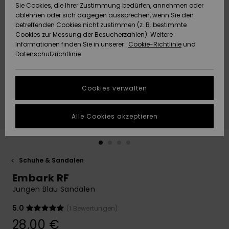
Freedom
Sie Cookies, die Ihrer Zustimmung bedürfen, annehmen oder
Community
ablehnen oder sich dagegen aussprechen, wenn Sie den
HILFE & KONTAKT
betreffenden Cookies nicht zustimmen (z. B. bestimmte
Datenschutz
Brandneu
Brandneu
Cookies zur Messung der Besucherzahlen). Weitere
Informationen finden Sie in unserer :
Cookie-Richtlinie
und
NACHHALTIGKEIT
Datenschutzrichtlinie
Größenführer
Highlights
Highlights
SHOPS
Starten Sie eine
Cookies verwalten
Unterhaltung,
QUIKSILVER APP
um die
schnellste
Alle Cookies akzeptieren
Antwort auf Ihre
WUNSCHLISTE
Frage zu
erhalten.
Schuhe & Sandalen
Unterhaltung
starten
Embark RF
Finden Sie
Jungen Blau Sandalen
Antworten auf
die häufigsten
5.0
(1 Bewertungen)
Fragen sowie
28,00 €
unser