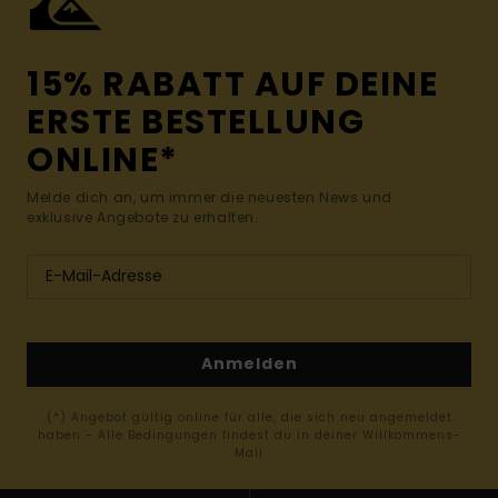
15% RABATT AUF DEINE
ERSTE BESTELLUNG
ONLINE*
Melde dich an, um immer die neuesten News und
exklusive Angebote zu erhalten.
Anmelden
(*) Angebot gültig online für alle, die sich neu angemeldet
haben - Alle Bedingungen findest du in deiner Willkommens-
Mail