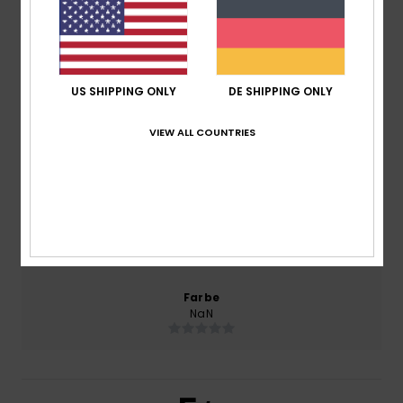
2026
100% unserer Kunden empfehlen dieses Produkt
Komfort
US SHIPPING ONLY
DE SHIPPING ONLY
NaN
VIEW ALL COUNTRIES
Preis-Leistungs-Verhältnis
5.0
Größe
Material
5.0
Zu klein
Zu groß
Farbe
NaN