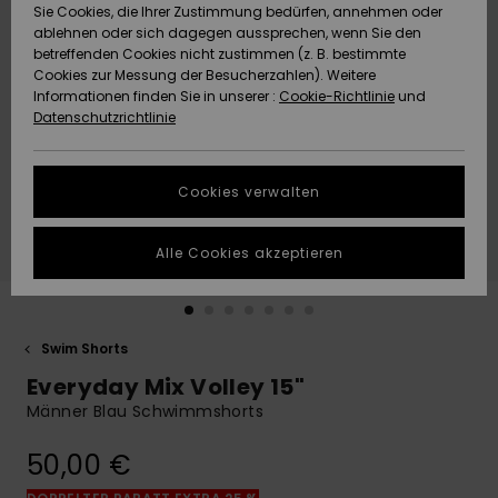
Freedom
Sie Cookies, die Ihrer Zustimmung bedürfen, annehmen oder
Community
ablehnen oder sich dagegen aussprechen, wenn Sie den
HILFE & KONTAKT
betreffenden Cookies nicht zustimmen (z. B. bestimmte
Datenschutz
Brandneu
Brandneu
Cookies zur Messung der Besucherzahlen). Weitere
Informationen finden Sie in unserer :
Cookie-Richtlinie
und
NACHHALTIGKEIT
Datenschutzrichtlinie
Größenführer
Highlights
Highlights
SHOPS
Starten Sie eine
Cookies verwalten
Unterhaltung,
QUIKSILVER APP
um die
schnellste
Alle Cookies akzeptieren
Antwort auf Ihre
WUNSCHLISTE
Frage zu
erhalten.
Swim Shorts
Unterhaltung
starten
Everyday Mix Volley 15"
Finden Sie
Männer Blau Schwimmshorts
Antworten auf
die häufigsten
50,00 €
Fragen sowie
unser