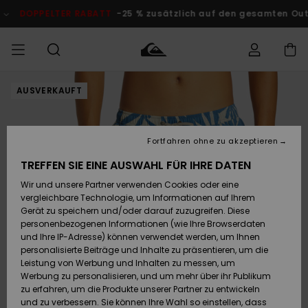
Direkt
zur
ER RABATT
-25 % zusätzlich auf den gesamten Outlet-Bereich
Produktinformation
springen
AUSVERKAUFT
Auf meine
MÄNNER
Kleidung
Kleidung
Shop
Surf Shop
Snow Shop
Outlet
Bestellung
Männer
Männer
Herren
zugreifen
JUNGEN
Fortfahren ohne zu akzeptieren
Accessoires
Accessoires
Brandneu
Versand
Surf Shop
Snow Shop
Outlet
TREFFEN SIE EINE AUSWAHL FÜR IHRE DATEN
FRAUEN
Kinder
Kinder
KINDER
Wir und unsere Partner verwenden Cookies oder eine
Retouren
Schuhe&
Schuhe&
Highlights
vergleichbare Technologie, um Informationen auf Ihrem
Flip-Flops
Flip-Flops
SURF
Gerät zu speichern und/oder darauf zuzugreifen. Diese
Highlights
Snow Shop
Outlet
personenbezogenen Informationen (wie Ihre Browserdaten
Bezahlung
Damen
Frauen
und Ihre IP-Adresse) können verwendet werden, um Ihnen
Snow
SNOW
personalisierte Beiträge und Inhalte zu präsentieren, um die
Surf
Surf
Geschenkkarte
Leistung von Werbung und Inhalten zu messen, um
Community
Werbung zu personalisieren, und um mehr über ihr Publikum
Highlights
DOPPELTER
zu erfahren, um die Produkte unserer Partner zu entwickeln
RABATT
Quiksilver
Snow
Snow
und zu verbessern. Sie können Ihre Wahl so einstellen, dass