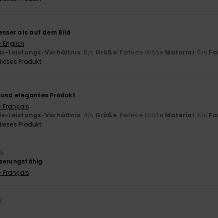
esser als auf dem Bild
- English
is-Leistungs-Verhältnis
: 5
Größe
: Perfekte Größe
Material
: 5
Fa
/5
/5
ieses Produkt
 und elegantes Produkt
- Français
is-Leistungs-Verhältnis
: 4
Größe
: Perfekte Größe
Material
: 5
Fa
/5
/5
ieses Produkt
26
sserungsfähig
- Français
6