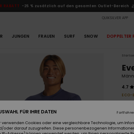
R RABATT
-25 % zusätzlich auf den gesamten Outlet-Bereich
J
QUIKSILVER APP
R
JUNGEN
FRAUEN
SURF
SNOW
DOPPELTER 
Startse
Ev
Männe
4.7
ECO-
40,00
15,
 AUSWAHL FÜR IHRE DATEN
Fortfahre
OUTL
r verwenden Cookies oder eine vergleichbare Technologie, um Info
DOPPE
d/oder darauf zuzugreifen. Diese personenbezogenen Informationen
 IP-Adresse) können verwendet werden, um Ihnen personalisierte Be