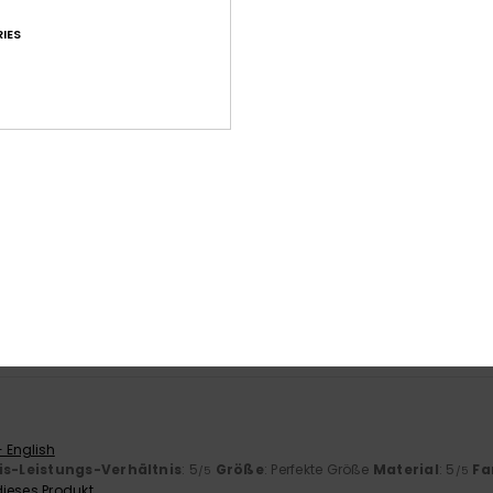
IES
Durchschnittliche Bewertung
4.7
/5
basierend auf
30 verifizierten Bewertungen
seit November 2025
77% unserer Kunden empfehlen dieses Produkt
-Leistungs-Verhältnis
Größe
Mat
4.4
Zu klein
Zu groß
- English
is-Leistungs-Verhältnis
: 5
Größe
: Perfekte Größe
Material
: 5
Fa
/5
/5
ieses Produkt