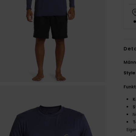
Deta
Männe
Style
Funk
K
S
N
T
Eige