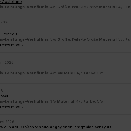
- Castellano
is-Leistungs-Verhältnis
: 4
Größe
: Perfekte Größe
Material
: 4
Fa
/5
/5
i 2026
- Français
is-Leistungs-Verhältnis
: 5
Größe
: Perfekte Größe
Material
: 5
Fa
/5
/5
ieses Produkt
uni 2026
is-Leistungs-Verhältnis
: 4
Material
: 4
Farbe
: 5
/5
/5
/5
26
esser
is-Leistungs-Verhältnis
: 3
Material
: 4
Farbe
: 5
/5
/5
/5
ieses Produkt
Juni 2026
wie in der Größentabelle angegeben, trägt sich sehr gut