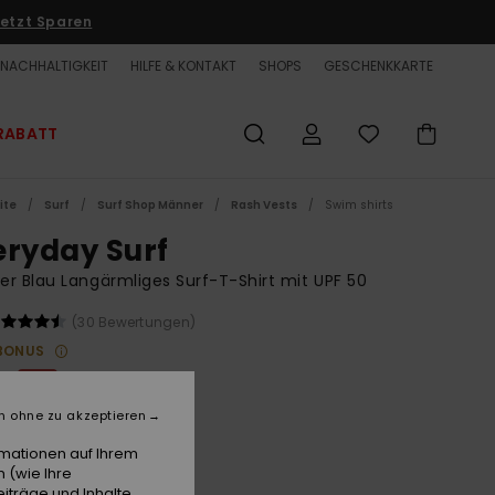
etzt Sparen
NACHHALTIGKEIT
HILFE & KONTAKT
SHOPS
GESCHENKKARTE
RABATT
ite
Surf
Surf Shop Männer
Rash Vests
Swim shirts
eryday Surf
r Blau Langärmliges Surf-T-Shirt mit UPF 50
(30 Bewertungen)
BONUS
 €
63%
00 €
n ohne zu akzeptieren
ET
rmationen auf Ihrem
LTER RABATT EXTRA 25 %
 (wie Ihre
iträge und Inhalte