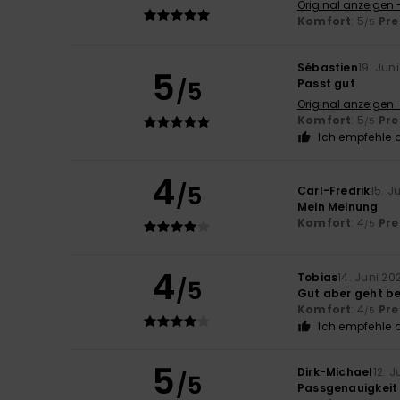
Original anzeigen 
Komfort
: 5
Pre
/5
Sébastien
19. Jun
5
/5
Passt gut
Original anzeigen 
Komfort
: 5
Pre
/5
Ich empfehle d
4
/5
Carl-Fredrik
15. J
Mein Meinung
Komfort
: 4
Pre
/5
4
Tobias
14. Juni 20
/5
Gut aber geht b
Komfort
: 4
Pre
/5
Ich empfehle d
5
Dirk-Michael
12. 
/5
Passgenauigkeit 