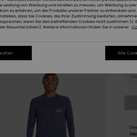
ie Leistung von Werbung und Inhalten zu messen, um Werbung zu per
Farb
ikum zu erfahren, um die Produkte unserer Partner zu entwickeln und 
instellen, dass Sie Cookies, die Ihrer Zustimmung bedürfen, annehm
sprechen, wenn Sie den betreffenden Cookies nicht zustimmen (z. 
er Besucherzahlen). Weitere Informationen finden Sie in unserer :
Co
walten
Alle Cook
X
3X
Die
Kau