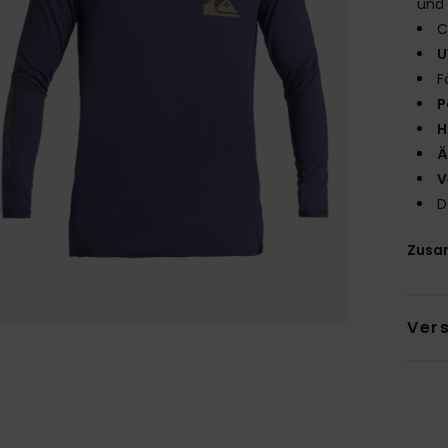
und 
C
U
F
P
H
Ä
V
D
Zusa
Ver