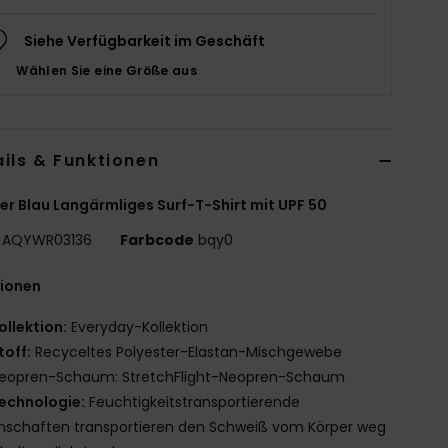
Siehe Verfügbarkeit im Geschäft
Wählen Sie eine Größe aus
ils & Funktionen
r Blau Langärmliges Surf-T-Shirt mit UPF 50
AQYWR03136
Farbcode
bqy0
tionen
ollektion:
Everyday-Kollektion
toff:
Recyceltes Polyester-Elastan-Mischgewebe
eopren-Schaum: StretchFlight-Neopren-Schaum
echnologie:
Feuchtigkeitstransportierende
nschaften transportieren den Schweiß vom Körper weg