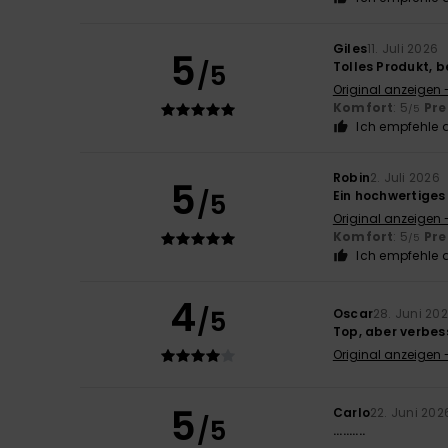
Giles
11. Juli 2026
5
/5
Tolles Produkt, b
Original anzeigen 
Komfort
: 5
Pre
/5
Ich empfehle d
Robin
2. Juli 2026
5
/5
Ein hochwertiges
Original anzeigen 
Komfort
: 5
Pre
/5
Ich empfehle d
4
/5
Oscar
28. Juni 20
Top, aber verbe
Original anzeigen 
5
Carlo
22. Juni 202
/5
..........