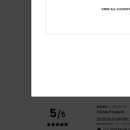
VIEW ALL COUNTR
Komfort
Preis
4.7
Giles
11. Juli 2026
5
/5
Tolles Produkt
Original anzeigen 
Komfort
: 5
Pre
/5
Ich empfehle d