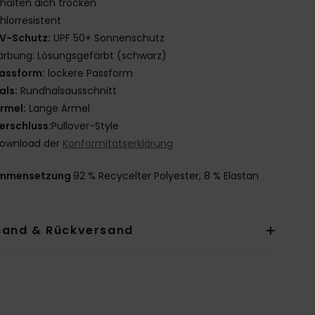
halten dich trocken
hlorresistent
V-Schutz:
UPF 50+ Sonnenschutz
ärbung: Lösungsgefärbt (schwarz)
assform:
lockere Passform
als:
Rundhalsausschnitt
rmel:
Lange Ärmel
erschluss:
Pullover-Style
ownload der
Konformitätserklärung
mmensetzung
92 % Recycelter Polyester, 8 % Elastan
sand & Rückversand