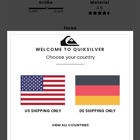
Größe
Material
4.5
Zu klein
Zu groß
Farbe
4.6
WELCOME TO QUIKSILVER
Choose your country
4
/5
Ivan
28. Februar 2026
Verifizierter Kauf
Etwas größer
Original anzeigen - English
US SHIPPING ONLY
DE SHIPPING ONLY
Komfort
: 4
Preis-Leistungs-Verhältnis
: 3
Größe
: Groß
/5
/5
Material
: 5
Farbe
: 4
/5
/5
VIEW ALL COUNTRIES
Ich empfehle dieses Produkt