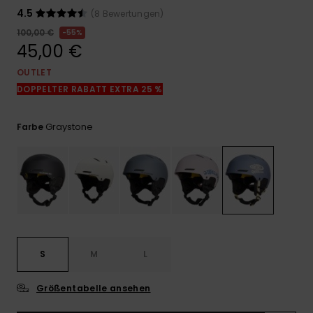
Kontaktformular.
4.5
(8 Bewertungen)
FAQ
100,00 €
55%
ansehen
45,00 €
OUTLET
DOPPELTER RABATT EXTRA 25 %
Graystone
Farbe
S
M
L
Größentabelle ansehen