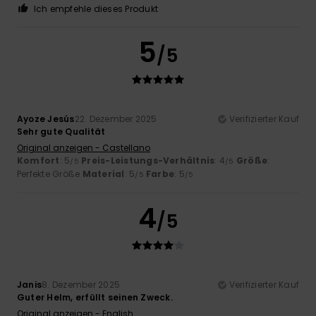
Ich empfehle dieses Produkt
5
/5
Ayoze Jesús
22. Dezember 2025
Verifizierter Kauf
Sehr gute Qualität
Original anzeigen - Castellano
Komfort
: 5
Preis-Leistungs-Verhältnis
: 4
Größe
:
/5
/5
Perfekte Größe
Material
: 5
Farbe
: 5
/5
/5
4
/5
Janis
8. Dezember 2025
Verifizierter Kauf
Guter Helm, erfüllt seinen Zweck.
Original anzeigen - English