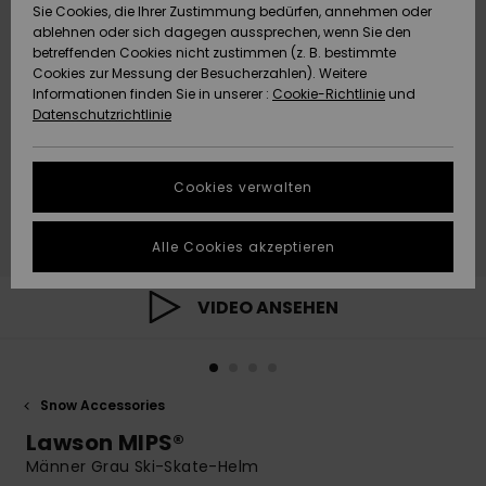
Freedom
Sie Cookies, die Ihrer Zustimmung bedürfen, annehmen oder
Community
ablehnen oder sich dagegen aussprechen, wenn Sie den
HILFE & KONTAKT
betreffenden Cookies nicht zustimmen (z. B. bestimmte
Datenschutz
Brandneu
Brandneu
Cookies zur Messung der Besucherzahlen). Weitere
Informationen finden Sie in unserer :
Cookie-Richtlinie
und
NACHHALTIGKEIT
Datenschutzrichtlinie
Größenführer
Highlights
Highlights
SHOPS
Starten Sie eine
Cookies verwalten
Unterhaltung,
QUIKSILVER APP
um die
schnellste
Alle Cookies akzeptieren
Antwort auf Ihre
WUNSCHLISTE
Frage zu
erhalten.
VIDEO ANSEHEN
Unterhaltung
starten
Finden Sie
Snow Accessories
Antworten auf
die häufigsten
Lawson MIPS®
Fragen sowie
Männer Grau Ski-Skate-Helm
unser