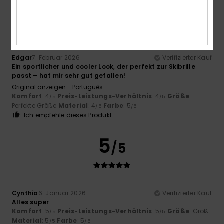
5
/5
Edgar
7. Februar 2026
Verifizierter Kauf
Ein sportlicher und cooler Look, der perfekt zur Skibrille
passt – hat mir sehr gut gefallen!
Original anzeigen - Português
Komfort
: 4
Preis-Leistungs-Verhältnis
: 4
Größe
:
/5
/5
Perfekte Größe
Material
: 4
Farbe
: 5
/5
/5
Ich empfehle dieses Produkt
5
/5
Cynthia
6. Januar 2026
Verifizierter Kauf
Alles super
Komfort
: 5
Preis-Leistungs-Verhältnis
: 5
Größe
: Groß
/5
/5
Material
: 5
Farbe
: 5
/5
/5