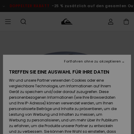
Direkt
zur
DOPPELTER RABATT
-25 % zusätzlich auf den gesamten O
Produktinformation
springen
Auf meine
MÄNNER
Kleidung
Kleidung
Shop
Surf Shop
Snow Shop
Outlet
Bestellung
Männer
Männer
Herren
zugreifen
JUNGEN
Fortfahren ohne zu akzeptieren
Accessoires
Accessoires
Brandneu
Versand
Surf Shop
Snow Shop
Outlet
TREFFEN SIE EINE AUSWAHL FÜR IHRE DATEN
FRAUEN
Kinder
Kinder
KINDER
Wir und unsere Partner verwenden Cookies oder eine
Retouren
Schuhe&
Schuhe&
Highlights
vergleichbare Technologie, um Informationen auf Ihrem
Flip-Flops
Flip-Flops
SURF
Gerät zu speichern und/oder darauf zuzugreifen. Diese
Highlights
Snow Shop
Outlet
personenbezogenen Informationen (wie Ihre Browserdaten
Bezahlung
Damen
Frauen
und Ihre IP-Adresse) können verwendet werden, um Ihnen
Snow
SNOW
personalisierte Beiträge und Inhalte zu präsentieren, um die
Surf
Surf
Geschenkkarte
Leistung von Werbung und Inhalten zu messen, um
Community
Werbung zu personalisieren, und um mehr über ihr Publikum
Highlights
DOPPELTER
zu erfahren, um die Produkte unserer Partner zu entwickeln
RABATT
Quiksilver
Snow
Snow
und zu verbessern. Sie können Ihre Wahl so einstellen, dass