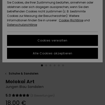
Freedom
Sie Cookies, die Ihrer Zustimmung bedürfen, annehmen oder
Community
ablehnen oder sich dagegen aussprechen, wenn Sie den
HILFE & KONTAKT
betreffenden Cookies nicht zustimmen (z. B. bestimmte
Datenschutz
Brandneu
Brandneu
Cookies zur Messung der Besucherzahlen). Weitere
Informationen finden Sie in unserer :
Cookie-Richtlinie
und
NACHHALTIGKEIT
Datenschutzrichtlinie
Größenführer
Highlights
Highlights
SHOPS
Starten Sie eine
Cookies verwalten
Unterhaltung,
QUIKSILVER APP
um die
schnellste
Alle Cookies akzeptieren
Antwort auf Ihre
WUNSCHLISTE
Frage zu
erhalten.
Schuhe & Sandalen
Unterhaltung
starten
Molokai Art
Finden Sie
Jungen Blau Sandalen
Antworten auf
die häufigsten
5.0
(3 Bewertungen)
Fragen sowie
18,00 €
unser