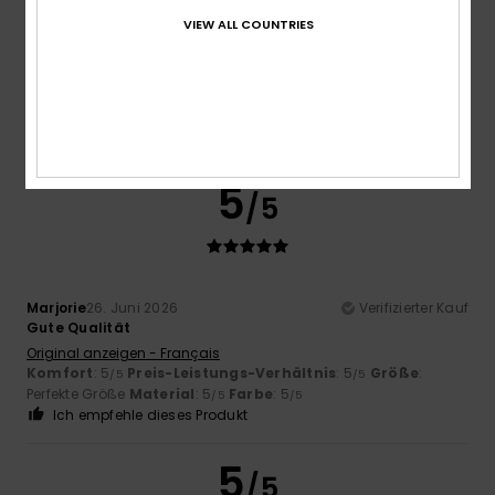
Zu klein
Zu groß
VIEW ALL COUNTRIES
Farbe
5.0
5
/5
Marjorie
26. Juni 2026
Verifizierter Kauf
Gute Qualität
Original anzeigen - Français
Komfort
: 5
Preis-Leistungs-Verhältnis
: 5
Größe
:
/5
/5
Perfekte Größe
Material
: 5
Farbe
: 5
/5
/5
Ich empfehle dieses Produkt
5
/5