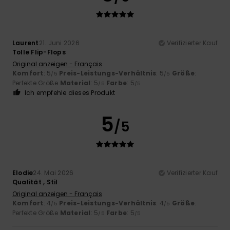
Laurent
21. Juni 2026
Verifizierter Kauf
Tolle Flip-Flops
Original anzeigen - Français
Komfort
: 5
Preis-Leistungs-Verhältnis
: 5
Größe
:
/5
/5
Perfekte Größe
Material
: 5
Farbe
: 5
/5
/5
Ich empfehle dieses Produkt
5
/5
Elodie
24. Mai 2026
Verifizierter Kauf
Qualität , Stil
Original anzeigen - Français
Komfort
: 4
Preis-Leistungs-Verhältnis
: 4
Größe
:
/5
/5
Perfekte Größe
Material
: 5
Farbe
: 5
/5
/5