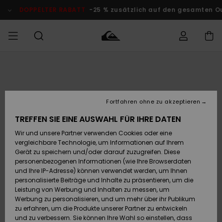
Direkt
zur
DOPPELTER RABATT
-25 % zusätzlich auf den gesamten O
Produktinformation
springen
Auf meine
MÄNNER
Kleidung
Kleidung
Shop
Surf Shop
Snow Shop
Outlet
Bestellung
Männer
Männer
Herren
zugreifen
JUNGEN
Fortfahren ohne zu akzeptieren
Accessoires
Accessoires
Brandneu
Versand
Surf Shop
Snow Shop
Outlet
TREFFEN SIE EINE AUSWAHL FÜR IHRE DATEN
FRAUEN
Kinder
Kinder
KINDER
Wir und unsere Partner verwenden Cookies oder eine
Retouren
Schuhe&
Schuhe&
Highlights
vergleichbare Technologie, um Informationen auf Ihrem
Flip-Flops
Flip-Flops
SURF
Gerät zu speichern und/oder darauf zuzugreifen. Diese
Highlights
Snow Shop
Outlet
personenbezogenen Informationen (wie Ihre Browserdaten
Bezahlung
Damen
Frauen
und Ihre IP-Adresse) können verwendet werden, um Ihnen
Snow
SNOW
personalisierte Beiträge und Inhalte zu präsentieren, um die
Surf
Surf
Geschenkkarte
Leistung von Werbung und Inhalten zu messen, um
Community
Werbung zu personalisieren, und um mehr über ihr Publikum
Highlights
DOPPELTER
zu erfahren, um die Produkte unserer Partner zu entwickeln
RABATT
Quiksilver
Snow
Snow
und zu verbessern. Sie können Ihre Wahl so einstellen, dass