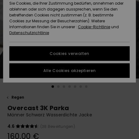
Freedom
Sie Cookies, die Ihrer Zustimmung bedürfen, annehmen oder
Community
ablehnen oder sich dagegen aussprechen, wenn Sie den
HILFE & KONTAKT
betreffenden Cookies nicht zustimmen (z. B. bestimmte
Datenschutz
Brandneu
Brandneu
Cookies zur Messung der Besucherzahlen). Weitere
Informationen finden Sie in unserer :
Cookie-Richtlinie
und
NACHHALTIGKEIT
Datenschutzrichtlinie
Größenführer
Highlights
Highlights
SHOPS
Starten Sie eine
Cookies verwalten
Unterhaltung,
QUIKSILVER APP
um die
schnellste
Alle Cookies akzeptieren
Antwort auf Ihre
WUNSCHLISTE
Frage zu
erhalten.
Regen
Unterhaltung
starten
Overcast 3K Parka
Finden Sie
Männer Schwarz Wasserdichte Jacke
Antworten auf
die häufigsten
4.6
(38 Bewertungen)
Fragen sowie
160,00 €
unser