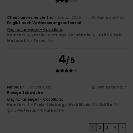
Client anonyme vérifié
21. Januar 2026
Verifizierter Kauf
Es gibt noch Verbesserungspotenzial
Original anzeigen - Castellano
Komfort
: 3
Preis-Leistungs-Verhältnis
: 3
Größe
: Klein
/5
/5
Material
: 3
Farbe
: 5
/5
/5
4
/5
Nicolas
15. Januar 2026
Verifizierter Kauf
Riesige Schwäche
Original anzeigen - Castellano
Komfort
: 4
Preis-Leistungs-Verhältnis
: 3
Größe
: Zu
/5
/5
groß
Material
: 4
Farbe
: 4
/5
/5
1
2
3
4
>