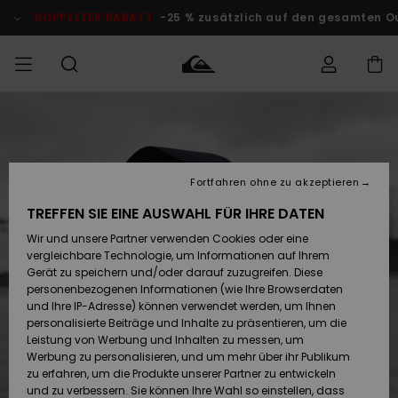
Direkt
zur
DOPPELTER RABATT
-25 % zusätzlich auf den gesamten Outlet-
Produktinformation
springen
Auf meine
MÄNNER
Kleidung
Kleidung
Shop
Surf Shop
Snow Shop
Outlet
Bestellung
Männer
Männer
Herren
zugreifen
JUNGEN
Fortfahren ohne zu akzeptieren
Accessoires
Accessoires
Brandneu
Versand
Surf Shop
Snow Shop
Outlet
TREFFEN SIE EINE AUSWAHL FÜR IHRE DATEN
FRAUEN
Kinder
Kinder
KINDER
Wir und unsere Partner verwenden Cookies oder eine
Retouren
Schuhe&
Schuhe&
Highlights
vergleichbare Technologie, um Informationen auf Ihrem
Flip-Flops
Flip-Flops
SURF
Gerät zu speichern und/oder darauf zuzugreifen. Diese
Highlights
Snow Shop
Outlet
personenbezogenen Informationen (wie Ihre Browserdaten
Bezahlung
Damen
Frauen
und Ihre IP-Adresse) können verwendet werden, um Ihnen
Snow
SNOW
personalisierte Beiträge und Inhalte zu präsentieren, um die
Surf
Surf
Geschenkkarte
Leistung von Werbung und Inhalten zu messen, um
Community
Werbung zu personalisieren, und um mehr über ihr Publikum
Highlights
DOPPELTER
zu erfahren, um die Produkte unserer Partner zu entwickeln
RABATT
Quiksilver
Snow
Snow
und zu verbessern. Sie können Ihre Wahl so einstellen, dass