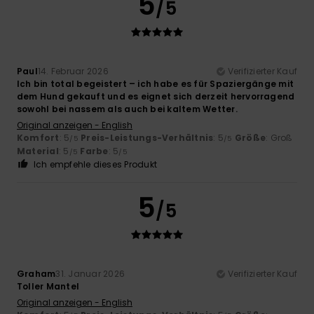
5
/5
Paul
14. Februar 2026
Verifizierter Kauf
Ich bin total begeistert – ich habe es für Spaziergänge mit
dem Hund gekauft und es eignet sich derzeit hervorragend
sowohl bei nassem als auch bei kaltem Wetter.
Original anzeigen - English
Komfort
: 5
Preis-Leistungs-Verhältnis
: 5
Größe
: Groß
/5
/5
Material
: 5
Farbe
: 5
/5
/5
Ich empfehle dieses Produkt
5
/5
Graham
31. Januar 2026
Verifizierter Kauf
Toller Mantel
Original anzeigen - English