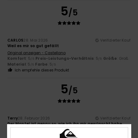
5
/5
CARLOS
28. Mai 2026
Verifizierter Kauf
Weil es mir so gut gefällt
Original anzeigen - Castellano
Komfort
: 5
Preis-Leistungs-Verhältnis
: 5
Größe
: Groß
/5
/5
Material
: 5
Farbe
: 5
/5
/5
Ich empfehle dieses Produkt
5
/5
Terry
28. Februar 2026
Verifizierter Kauf
Der Mantel ist genau so, wie ich ihn mir gewünscht habe,
aber ich hätte eine kleine und eine mittlere Größe
bestellen sollen, um die richtige Größe zu finden und dabei