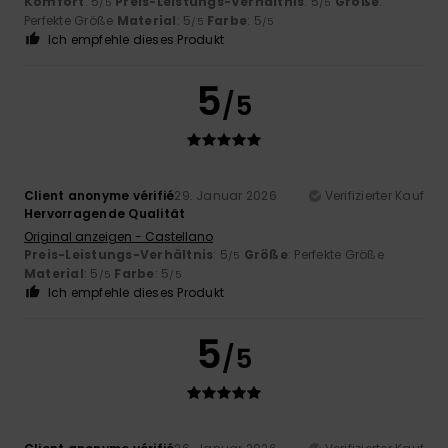
Komfort
: 5
Preis-Leistungs-Verhältnis
: 5
Größe
:
/5
/5
Perfekte Größe
Material
: 5
Farbe
: 5
/5
/5
Ich empfehle dieses Produkt
5
/5
Client anonyme vérifié
29. Januar 2026
Verifizierter Kauf
Hervorragende Qualität
Original anzeigen - Castellano
Preis-Leistungs-Verhältnis
: 5
Größe
: Perfekte Größe
/5
Material
: 5
Farbe
: 5
/5
/5
Ich empfehle dieses Produkt
5
/5