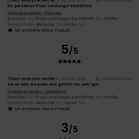
Client anonyme vérifié
26. Januar 2026
Verifizierter Kauf
Ein perfektes Preis-Leistungs-Verhältnis
Original anzeigen - Français
Komfort
: 5
Preis-Leistungs-Verhältnis
: 5
Größe
:
/5
/5
Perfekte Größe
Material
: 5
Farbe
: 5
/5
/5
Ich empfehle dieses Produkt
5
/5
Client anonyme vérifié
23. Januar 2026
Verifizierter Kauf
Sie ist sehr bequem und gefällt mir sehr gut
Original anzeigen - Castellano
Komfort
: 5
Preis-Leistungs-Verhältnis
: 5
Größe
:
/5
/5
Perfekte Größe
Material
: 5
Farbe
: 5
/5
/5
Ich empfehle dieses Produkt
3
/5