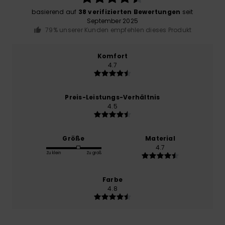
basierend auf
38 verifizierten Bewertungen
seit
September 2025
79% unserer Kunden empfehlen dieses Produkt
Komfort
4.7
Preis-Leistungs-Verhältnis
4.5
Größe
Material
4.7
Zu klein
Zu groß
Farbe
4.8