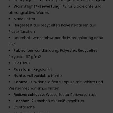
3K DryFlight®-Technologie für gute Wasserfestigkeit
WarmFlight®-Bewertung:
1/3 für ultraleichte und
atmungsaktive Wärme
Made Better
Hergestellt aus recycelten Polyesterfasern aus
Plastikflaschen
Dauerhaft wasserabweisende Imprägnierung ohne
PFC
Fabric:
Leinwandbindung, Polyester, Recyceltes
Polyester 117 g/m2
FEATURES
Passform:
Regular Fit
Nähte:
voll verklebte Nähte
Kapuze:
Funktionelle feste Kapuze mit Schirm und
Verstellmechanismus hinten
Reißverschlüsse:
Wasserfester Reißverschluss
Taschen:
2 Taschen mit Reißverschluss
Brusttasche