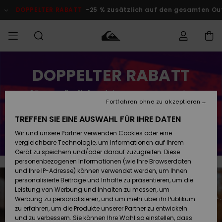
Zum
Inhalt
DOPPELTER RABATT
-25 % zusätzlich auf den gesamten O
springen
Auf meine
DOPPELTER RABATT
MÄNNER
Kleidung
Kleidung
Shop
Surf Shop
Snow Shop
Outlet
Bestellung
Männer
Männer
Herren
zugreifen
-25 % zusätzlich
auf den gesamten Outlet-
JUNGEN
Fortfahren ohne zu akzeptieren
Accessoires
Accessoires
Brandneu
Bereich
Versand
Surf Shop
Snow Shop
Outlet
TREFFEN SIE EINE AUSWAHL FÜR IHRE DATEN
FRAUEN
Kinder
Kinder
KINDER
Jetzt sparen
Wir und unsere Partner verwenden Cookies oder eine
Retouren
Schuhe&
Schuhe&
Highlights
vergleichbare Technologie, um Informationen auf Ihrem
Flip-Flops
Flip-Flops
SURF
Gerät zu speichern und/oder darauf zuzugreifen. Diese
Highlights
Snow Shop
Outlet
personenbezogenen Informationen (wie Ihre Browserdaten
Bezahlung
Damen
Frauen
und Ihre IP-Adresse) können verwendet werden, um Ihnen
Snow
SNOW
personalisierte Beiträge und Inhalte zu präsentieren, um die
Surf
Surf
Geschenkkarte
Leistung von Werbung und Inhalten zu messen, um
Community
Werbung zu personalisieren, und um mehr über ihr Publikum
Highlights
DOPPELTER
zu erfahren, um die Produkte unserer Partner zu entwickeln
RABATT
Quiksilver
Snow
Snow
und zu verbessern. Sie können Ihre Wahl so einstellen, dass