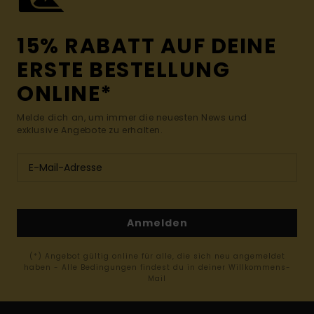
15% RABATT AUF DEINE
ERSTE BESTELLUNG
ONLINE*
Melde dich an, um immer die neuesten News und
exklusive Angebote zu erhalten.
Anmelden
(*) Angebot gültig online für alle, die sich neu angemeldet
haben - Alle Bedingungen findest du in deiner Willkommens-
Mail