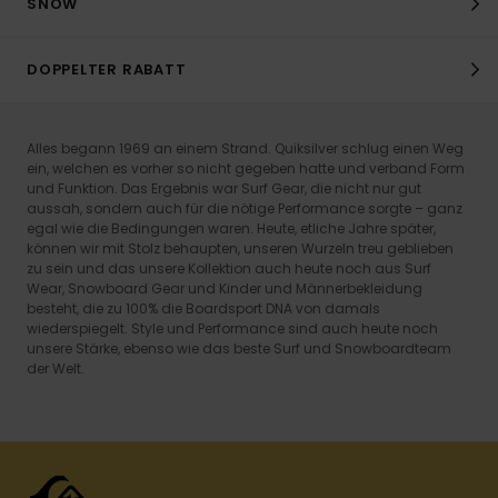
SNOW
DOPPELTER RABATT
Alles begann 1969 an einem Strand. Quiksilver schlug einen Weg
ein, welchen es vorher so nicht gegeben hatte und verband Form
und Funktion. Das Ergebnis war Surf Gear, die nicht nur gut
aussah, sondern auch für die nötige Performance sorgte – ganz
egal wie die Bedingungen waren. Heute, etliche Jahre später,
können wir mit Stolz behaupten, unseren Wurzeln treu geblieben
zu sein und das unsere Kollektion auch heute noch aus Surf
Wear, Snowboard Gear und Kinder und Männerbekleidung
besteht, die zu 100% die Boardsport DNA von damals
wiederspiegelt. Style und Performance sind auch heute noch
unsere Stärke, ebenso wie das beste Surf und Snowboardteam
der Welt.