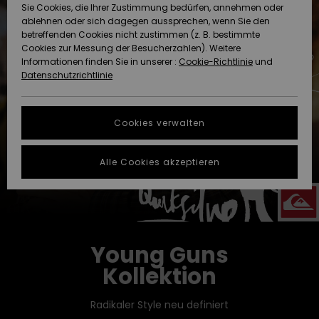
Freedom
Sie Cookies, die Ihrer Zustimmung bedürfen, annehmen oder
Community
ablehnen oder sich dagegen aussprechen, wenn Sie den
HILFE & KONTAKT
betreffenden Cookies nicht zustimmen (z. B. bestimmte
Datenschutz
Brandneu
Brandneu
Cookies zur Messung der Besucherzahlen). Weitere
Informationen finden Sie in unserer :
Cookie-Richtlinie
und
NACHHALTIGKEIT
Datenschutzrichtlinie
Größenführer
Highlights
Highlights
SHOPS
Starten Sie eine
Cookies verwalten
Unterhaltung,
QUIKSILVER APP
um die
schnellste
Alle Cookies akzeptieren
Antwort auf Ihre
WUNSCHLISTE
Frage zu
erhalten.
Unterhaltung
starten
Young Guns
Finden Sie
Kollektion
Antworten auf
die häufigsten
Fragen sowie
Radikaler Style neu definiert
unser