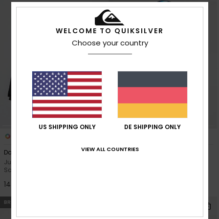
WELCOME TO QUIKSILVER
Choose your country
US SHIPPING ONLY
DE SHIPPING ONLY
2
2
VIEW ALL COUNTRIES
Dawson 10K
Young Guns High In The Hood
10K
Jungen 8-16 Blau Funktionelle
Schneejacke
Jungen 4-16 Grau Funktionelle
Schneejacke
140,00 €
130,00 €
BRANDNEU
BRANDNEU