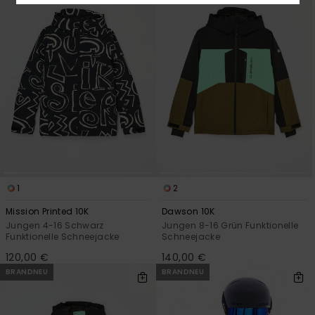
1
2
Mission Printed 10K
Dawson 10K
Jungen 4-16 Schwarz
Jungen 8-16 Grün Funktionelle
Funktionelle Schneejacke
Schneejacke
120,00 €
140,00 €
BRANDNEU
BRANDNEU