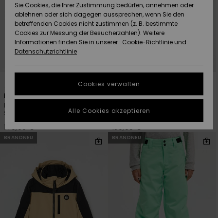
Freedom
Sie Cookies, die Ihrer Zustimmung bedürfen, annehmen oder
Community
ablehnen oder sich dagegen aussprechen, wenn Sie den
HILFE & KONTAKT
betreffenden Cookies nicht zustimmen (z. B. bestimmte
Datenschutz
Brandneu
Brandneu
Cookies zur Messung der Besucherzahlen). Weitere
Informationen finden Sie in unserer :
Cookie-Richtlinie
und
NACHHALTIGKEIT
Datenschutzrichtlinie
Größenführer
Highlights
Highlights
SHOPS
2
2
Starten Sie eine
Cookies verwalten
Unterhaltung,
Browdy Clux Adapt
Forever 20K
QUIKSILVER APP
um die
Männer Schwarz
Jungen 8-16 Blau Funktionelle
schnellste
Alle Cookies akzeptieren
Ski-/Snowboardbrille
Schneejacke
Antwort auf Ihre
WUNSCHLISTE
Frage zu
140,00 €
150,00 €
erhalten.
BRANDNEU
BRANDNEU
Unterhaltung
starten
Finden Sie
Antworten auf
die häufigsten
Fragen sowie
unser