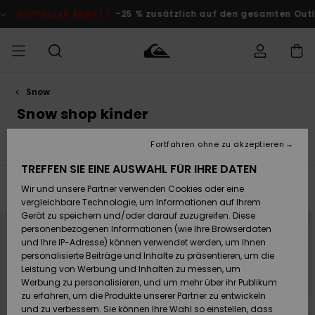
Direkt
zur
25 % zusätzlich auf den gesamten Outlet-Bereich
Jetzt Sparen
Produkt
Auswahl
springen
Snow
Auf meine
MÄNNER
Kleidung
Kleidung
Shop
Surf Shop
Snow Shop
Outlet
Bestellung
Snow shop kinder
Männer
Männer
Herren
zugreifen
JUNGEN
Fortfahren ohne zu akzeptieren
Alle Ansehen
Snow Jacken
Snow Hosen
Thermow
Accessoires
Accessoires
Brandneu
Versand
Surf Shop
Snow Shop
Outlet
TREFFEN SIE EINE AUSWAHL FÜR IHRE DATEN
FRAUEN
Kinder
Kinder
KINDER
Filtern & Sortieren
74
Ergebnisse
Wir und unsere Partner verwenden Cookies oder eine
Retouren
Schuhe&
Schuhe&
Highlights
vergleichbare Technologie, um Informationen auf Ihrem
Flip-Flops
Flip-Flops
SURF
Direkt
Überspringen
Gerät zu speichern und/oder darauf zuzugreifen. Diese
BRANDNEU
zu
und
Highlights
Snow Shop
Outlet
den
filtern
personenbezogenen Informationen (wie Ihre Browserdaten
Bezahlung
Damen
Frauen
Filterkriterien
nach
springen
und Ihre IP-Adresse) können verwendet werden, um Ihnen
Snow
SNOW
personalisierte Beiträge und Inhalte zu präsentieren, um die
Surf
Surf
Geschenkkarte
Leistung von Werbung und Inhalten zu messen, um
Community
Werbung zu personalisieren, und um mehr über ihr Publikum
Highlights
DOPPELTER
zu erfahren, um die Produkte unserer Partner zu entwickeln
RABATT
Quiksilver
Snow
Snow
und zu verbessern. Sie können Ihre Wahl so einstellen, dass