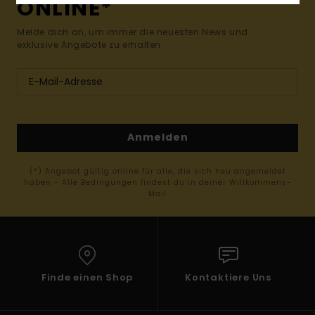
ONLINE*
Melde dich an, um immer die neuesten News und
exklusive Angebote zu erhalten.
Anmelden
(*) Angebot gültig online für alle, die sich neu angemeldet
haben - Alle Bedingungen findest du in deiner Willkommens-
Mail
Finde einen Shop
Kontaktiere Uns