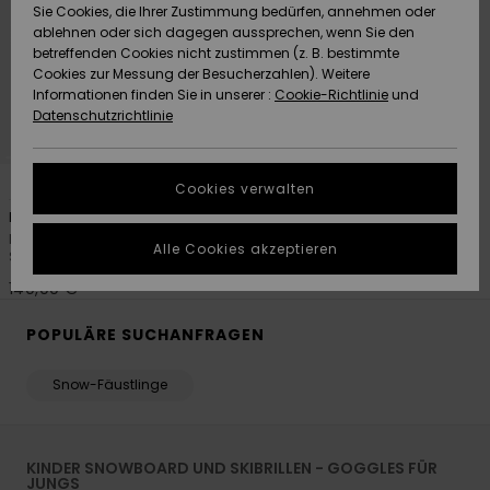
Freedom
Sie Cookies, die Ihrer Zustimmung bedürfen, annehmen oder
Community
ablehnen oder sich dagegen aussprechen, wenn Sie den
HILFE & KONTAKT
betreffenden Cookies nicht zustimmen (z. B. bestimmte
Datenschutz
Brandneu
Brandneu
Cookies zur Messung der Besucherzahlen). Weitere
Informationen finden Sie in unserer :
Cookie-Richtlinie
und
NACHHALTIGKEIT
Datenschutzrichtlinie
Größenführer
Highlights
Highlights
SHOPS
2
Starten Sie eine
Cookies verwalten
Unterhaltung,
Browdy Clux Adapt
QUIKSILVER APP
um die
Männer Schwarz
schnellste
Alle Cookies akzeptieren
Ski-/Snowboardbrille
Antwort auf Ihre
WUNSCHLISTE
Frage zu
140,00 €
erhalten.
POPULÄRE SUCHANFRAGEN
Unterhaltung
starten
Snow-Fäustlinge
Finden Sie
Antworten auf
die häufigsten
Fragen sowie
KINDER SNOWBOARD UND SKIBRILLEN - GOGGLES FÜR
unser
JUNGS