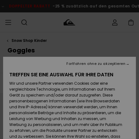
Direkt
zur
DOPPELTER RABATT
-25 % zusätzlich auf den gesamten Outle
Produkt
Auswahl
springen
Snow Shop Kinder
Auf meine
MÄNNER
Kleidung
Kleidung
Shop
Surf Shop
Snow Shop
Outlet
Bestellung
Goggles
Männer
Männer
Herren
zugreifen
JUNGEN
Fortfahren ohne zu akzeptieren
e
Goggles
Handschuhe
Mützen
Snow Accessoires
Accessoires
Accessoires
Brandneu
Versand
Surf Shop
Snow Shop
Outlet
TREFFEN SIE EINE AUSWAHL FÜR IHRE DATEN
FRAUEN
Kinder
Kinder
KINDER
Filtern & Sortieren
Wir und unsere Partner verwenden Cookies oder eine
1
Ergebniss
Retouren
Schuhe&
Schuhe&
Highlights
vergleichbare Technologie, um Informationen auf Ihrem
Flip-Flops
Flip-Flops
SURF
Direkt
Überspringen
Gerät zu speichern und/oder darauf zuzugreifen. Diese
Highlights
Snow Shop
Outlet
zu
und
den
filtern
personenbezogenen Informationen (wie Ihre Browserdaten
Bezahlung
Damen
Frauen
Filterkriterien
nach
und Ihre IP-Adresse) können verwendet werden, um Ihnen
springen
Snow
SNOW
personalisierte Beiträge und Inhalte zu präsentieren, um die
Surf
Surf
Geschenkkarte
Leistung von Werbung und Inhalten zu messen, um
Community
Werbung zu personalisieren, und um mehr über ihr Publikum
Highlights
DOPPELTER
zu erfahren, um die Produkte unserer Partner zu entwickeln
RABATT
Quiksilver
Snow
Snow
und zu verbessern. Sie können Ihre Wahl so einstellen, dass