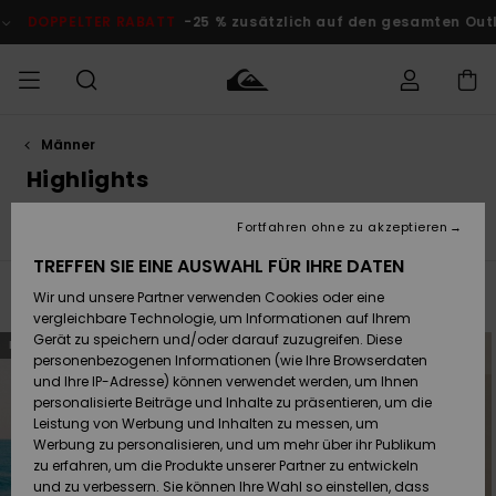
Direkt
zur
 % zusätzlich auf den gesamten Outlet-Bereich
Jetzt Sparen
Produkt
Auswahl
springen
Männer
Auf meine
MÄNNER
Kleidung
Kleidung
Shop
Surf Shop
Snow Shop
Outlet
Bestellung
Highlights
Männer
Männer
Herren
zugreifen
JUNGEN
Fortfahren ohne zu akzeptieren
Quiksilver Festival 2026
Young Guns
Faherty x Quiksi
Accessoires
Accessoires
Brandneu
Versand
Surf Shop
Snow Shop
Outlet
TREFFEN SIE EINE AUSWAHL FÜR IHRE DATEN
FRAUEN
Kinder
Kinder
KINDER
Filtern & Sortieren
Wir und unsere Partner verwenden Cookies oder eine
1.504
Ergebnisse
Retouren
Schuhe&
Schuhe&
Highlights
vergleichbare Technologie, um Informationen auf Ihrem
Flip-Flops
Flip-Flops
SURF
Direkt
Überspringen
Gerät zu speichern und/oder darauf zuzugreifen. Diese
BRANDNEU
BRANDNEU
Highlights
Snow Shop
Outlet
zu
und
den
filtern
personenbezogenen Informationen (wie Ihre Browserdaten
Bezahlung
Damen
Frauen
Filterkriterien
nach
und Ihre IP-Adresse) können verwendet werden, um Ihnen
springen
Snow
SNOW
personalisierte Beiträge und Inhalte zu präsentieren, um die
Surf
Surf
Geschenkkarte
Leistung von Werbung und Inhalten zu messen, um
Community
Werbung zu personalisieren, und um mehr über ihr Publikum
Highlights
DOPPELTER
zu erfahren, um die Produkte unserer Partner zu entwickeln
RABATT
Quiksilver
Snow
Snow
und zu verbessern. Sie können Ihre Wahl so einstellen, dass