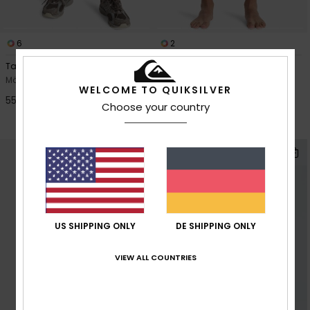
6
2
Taxer 18"
Original Btz Stripe 18"
Männer Schwarz Cordshorts
Männer Blau Boardshorts
WELCOME TO QUIKSILVER
55,00 €
30%
70,00 €
Choose your country
49,00 €
OUTLET
US SHIPPING ONLY
DE SHIPPING ONLY
VIEW ALL COUNTRIES