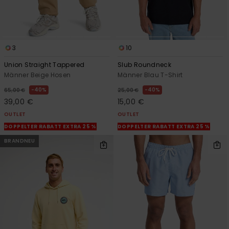
3
10
Union Straight Tappered
Slub Roundneck
Männer Beige Hosen
Männer Blau T-Shirt
40%
40%
65,00 €
25,00 €
39,00 €
15,00 €
OUTLET
OUTLET
DOPPELTER RABATT EXTRA 25 %
DOPPELTER RABATT EXTRA 25 %
BRANDNEU