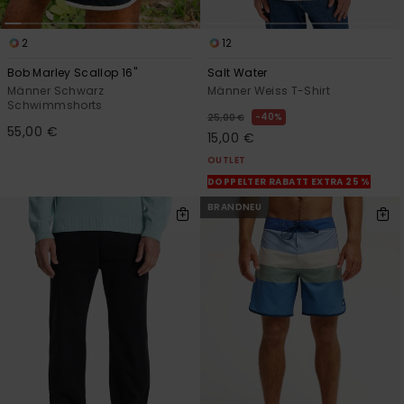
2
12
Bob Marley Scallop 16"
Salt Water
Männer Schwarz
Männer Weiss T-Shirt
Schwimmshorts
40%
25,00 €
55,00 €
15,00 €
OUTLET
DOPPELTER RABATT EXTRA 25 %
BRANDNEU