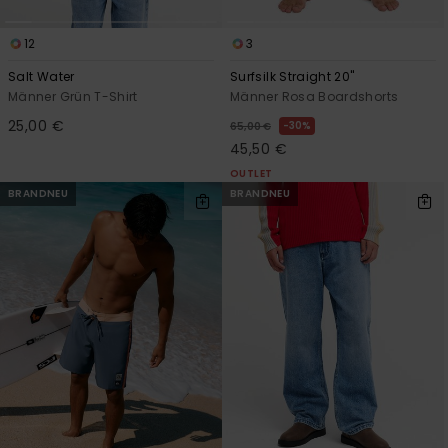
12
3
Salt Water
Surfsilk Straight 20"
Männer Grün T-Shirt
Männer Rosa Boardshorts
25,00 €
30%
65,00 €
45,50 €
OUTLET
BRANDNEU
BRANDNEU