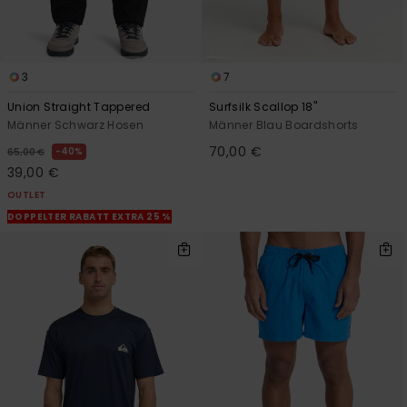
3
7
Union Straight Tappered
Surfsilk Scallop 18"
Männer Schwarz Hosen
Männer Blau Boardshorts
70,00 €
40%
65,00 €
39,00 €
OUTLET
DOPPELTER RABATT EXTRA 25 %