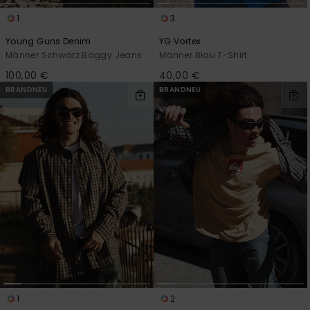
1
3
Young Guns Denim
YG Vortex
Männer Schwarz Baggy Jeans
Männer Blau T-Shirt
100,00 €
40,00 €
BRANDNEU
BRANDNEU
1
2