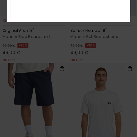
4
2
Original Arch 18"
Surfsilk Nomad 18"
Männer Blau Boardshorts
Männer Rot Boardshorts
30%
30%
70,00 €
70,00 €
49,00 €
49,00 €
OUTLET
OUTLET