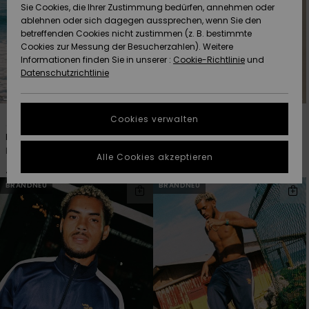
Freedom
Sie Cookies, die Ihrer Zustimmung bedürfen, annehmen oder
Community
ablehnen oder sich dagegen aussprechen, wenn Sie den
HILFE & KONTAKT
betreffenden Cookies nicht zustimmen (z. B. bestimmte
Datenschutz
Brandneu
Brandneu
Cookies zur Messung der Besucherzahlen). Weitere
Informationen finden Sie in unserer :
Cookie-Richtlinie
und
NACHHALTIGKEIT
Datenschutzrichtlinie
Größenführer
Highlights
Highlights
SHOPS
1
1
Starten Sie eine
Cookies verwalten
Unterhaltung,
Bob Marley Uprising
Faherty x Quiksilver
QUIKSILVER APP
um die
Männer Weiss T-Shirt
Männer Multi Kurzarmhemd
schnellste
Alle Cookies akzeptieren
Antwort auf Ihre
40,00 €
120,00 €
WUNSCHLISTE
Frage zu
BRANDNEU
BRANDNEU
erhalten.
Unterhaltung
starten
Finden Sie
Antworten auf
die häufigsten
Fragen sowie
unser