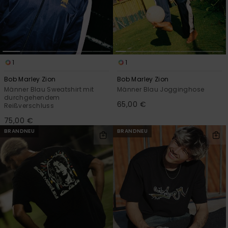
Kontaktformular.
FAQ
ansehen
1
1
Bob Marley Zion
Bob Marley Zion
Männer Blau Sweatshirt mit
Männer Blau Jogginghose
durchgehendem
65,00 €
Reißverschluss
75,00 €
BRANDNEU
BRANDNEU