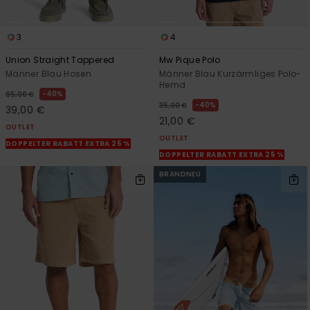
3
4
Union Straight Tappered
Mw Pique Polo
Männer Blau Hosen
Männer Blau Kurzärmliges Polo-
Hemd
40%
65,00 €
40%
35,00 €
39,00 €
21,00 €
OUTLET
OUTLET
DOPPELTER RABATT EXTRA 25 %
DOPPELTER RABATT EXTRA 25 %
BRANDNEU