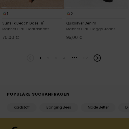
1
2
Surfsilk Beach Daze 18"
Quiksilver Denim
Männer Blau Boardshorts
Männer Blau Baggy Jeans
70,00 €
95,00 €
...
1
2
3
4
32
POPULÄRE SUCHANFRAGEN
Kordstoff
Banging Bees
Made Better
D