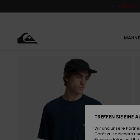
Direkt
zur
DOPPELTE
Produktinformation
springen
MÄNNE
TREFFEN SIE EINE
Wir und unsere Partne
Gerät zu speichern un
Browserdaten und Ihre