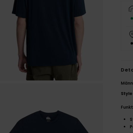
Deta
Männe
Style
Funk
S
P