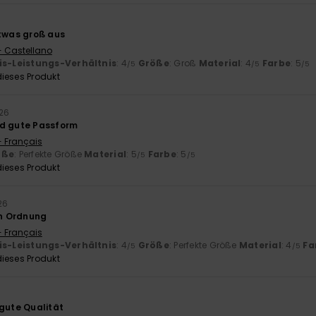
6
etwas groß aus
- Castellano
is-Leistungs-Verhältnis
: 4
Größe
: Groß
Material
: 4
Farbe
: 5
/5
/5
/5
ieses Produkt
026
nd gute Passform
- Français
öße
: Perfekte Größe
Material
: 5
Farbe
: 5
/5
/5
ieses Produkt
26
in Ordnung
- Français
is-Leistungs-Verhältnis
: 4
Größe
: Perfekte Größe
Material
: 4
Fa
/5
/5
ieses Produkt
 gute Qualität