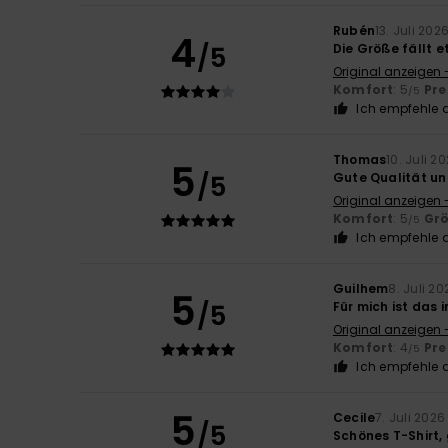
Rubén
13. Juli 202
4
/5
Die Größe fällt 
Original anzeigen 
Komfort
: 5
Pre
/5
Ich empfehle d
Thomas
10. Juli 2
5
/5
Gute Qualität u
Original anzeigen 
Komfort
: 5
Gr
/5
Ich empfehle d
Guilhem
8. Juli 20
5
/5
Für mich ist das 
Original anzeigen 
Komfort
: 4
Pre
/5
Ich empfehle d
5
Cecile
7. Juli 2026
/5
Schönes T-Shirt,