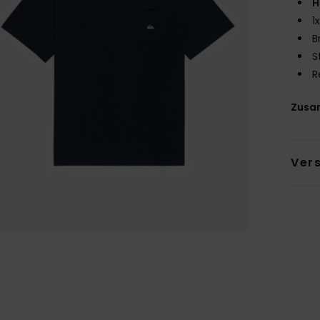
H
1
B
S
R
Zusa
Ver