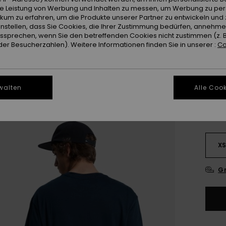
ie Leistung von Werbung und Inhalten zu messen, um Werbung zu per
Farb
ikum zu erfahren, um die Produkte unserer Partner zu entwickeln und 
instellen, dass Sie Cookies, die Ihrer Zustimmung bedürfen, annehm
sprechen, wenn Sie den betreffenden Cookies nicht zustimmen (z. 
er Besucherzahlen). Weitere Informationen finden Sie in unserer :
Co
walten
Alle Cook
X
Gr