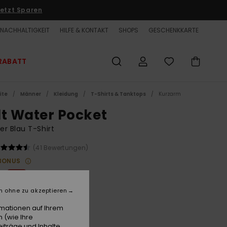
etzt Sparen
NACHHALTIGKEIT
HILFE & KONTAKT
SHOPS
GESCHENKKARTE
RABATT
ite
Männer
Kleidung
T-Shirts & Tanktops
Kurzarm
lt Water Pocket
r Blau T-Shirt
(41 Bewertungen)
BONUS
 €
63%
25 €
n ohne zu akzeptieren
ET
rmationen auf Ihrem
LTER RABATT EXTRA 25 %
 (wie Ihre
iträge und Inhalte