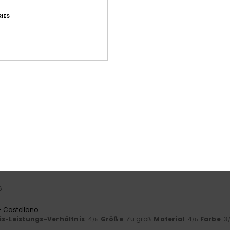
IES
Durchschnittliche Bewertung
4.6
/5
basierend auf
41 verifizierten Bewertungen
seit Januar 2026
71% unserer Kunden empfehlen dieses Produkt
-Leistungs-Verhältnis
Größe
Mat
4.5
Zu klein
Zu groß
6
- Castellano
is-Leistungs-Verhältnis
: 4
Größe
: Zu groß
Material
: 4
Farbe
: 3
/5
/5