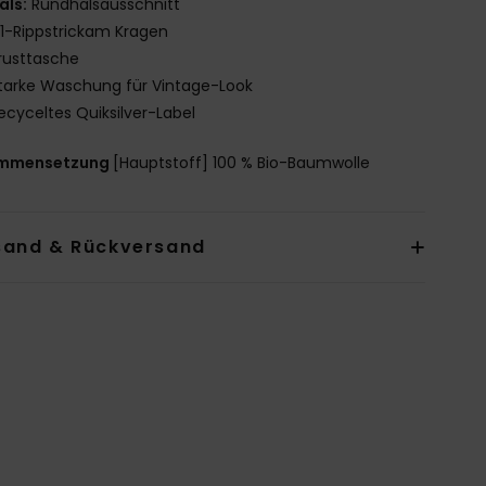
als:
Rundhalsausschnitt
x1-Rippstrickam Kragen
rusttasche
tarke Waschung für Vintage-Look
ecyceltes Quiksilver-Label
mmensetzung
[Hauptstoff] 100 % Bio-Baumwolle
sand & Rückversand