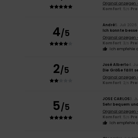
Original anzeigen 
Komfort
: 5
Pre
/5
André
5. Juli 2026
4
/5
Ich konnte bess
Original anzeigen 
Komfort
: 3
Pre
/5
Ich empfehle d
2
José Alberto
4. Ju
/5
Die Größe fällt s
Original anzeigen 
Komfort
: 2
Pre
/5
JOSE CARLOS
3. J
5
/5
Sehr bequem und 
Original anzeigen 
Komfort
: 5
Pre
/5
Ich empfehle d