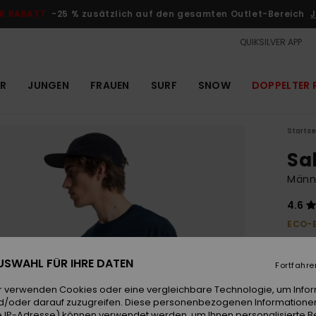
R RABATT
-25 % zusätzlich auf den gesamten Outlet-Bereich
J
QUIKSILVER APP
R
JUNGEN
FRAUEN
SURF
SNOW
DOPPELTER 
Startse
Sa
Männe
4.6
ECO-
30,00
11,
 AUSWAHL FÜR IHRE DATEN
Fortfahre
OUTL
r verwenden Cookies oder eine vergleichbare Technologie, um Info
DOPPE
d/oder darauf zuzugreifen. Diese personenbezogenen Informationen
 IP-Adresse) können verwendet werden, um Ihnen personalisierte Be