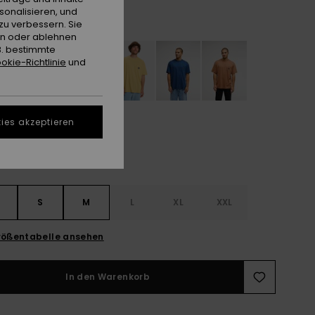
sonalisieren, und
Dark Navy
e
zu verbessern. Sie
en oder ablehnen
B. bestimmte
okie-Richtlinie
und
ies akzeptieren
S
S
M
L
XL
XXL
ößentabelle ansehen
In den Warenkorb