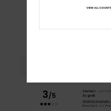
VIEW ALL COUNTR
Komfort
Preis
4.6
3
Carlos
16. Juli 202
/5
Zu groß
Original anzeigen 
Komfort
: 4
Pre
/5