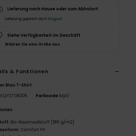
Lieferung nach Hause oder zum Abholort
Lieferung geplant ab
10 August
Siehe Verfügbarkeit im Geschäft
Wählen Sie eine Größe aus
ils & Funktionen
r Blau T-Shirt
EQYZT08205
Farbcode
ktp0
tionen
toff:
Bio-Baumwollstoff [180 g/m2]
assform:
Comfort Fit