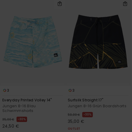
3
3
Everyday Printed Volley 14"
Surfsilk Straight 17"
Jungen 8-16 Blau
Jungen 8-16 Grün Boardshorts
Schwimmshorts
30%
50,00 €
30%
35,00 €
35,00 €
24,50 €
OUTLET