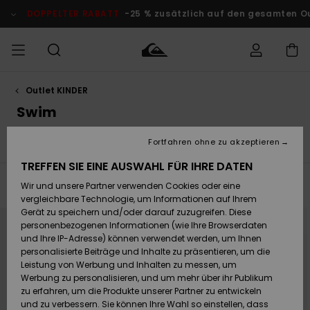
Direkt
zur
DOPPELTER RABATT
-25 % zusätzlich auf den gesamten O
Produkt
Auswahl
springen
Outlet KINDER
Auf meine
MÄNNER
Kleidung
Kleidung
Shop
Surf Shop
Snow Shop
Outlet
Bestellung
Swim
Männer
Männer
Herren
zugreifen
JUNGEN
Fortfahren ohne zu akzeptieren
n
Swim
Surf
Snow
Accessoires
Kleidung
Shop A
Accessoires
Accessoires
Brandneu
Versand
Surf Shop
Snow Shop
Outlet
TREFFEN SIE EINE AUSWAHL FÜR IHRE DATEN
FRAUEN
Kinder
Kinder
KINDER
Filtern & Sortieren
Wir und unsere Partner verwenden Cookies oder eine
20
Ergebnisse
Retouren
Schuhe&
Schuhe&
Highlights
vergleichbare Technologie, um Informationen auf Ihrem
Flip-Flops
Flip-Flops
SURF
Direkt
Überspringen
Gerät zu speichern und/oder darauf zuzugreifen. Diese
Highlights
Snow Shop
Outlet
zu
und
den
filtern
personenbezogenen Informationen (wie Ihre Browserdaten
Bezahlung
Damen
Frauen
Filterkriterien
nach
und Ihre IP-Adresse) können verwendet werden, um Ihnen
springen
Snow
SNOW
personalisierte Beiträge und Inhalte zu präsentieren, um die
Surf
Surf
Geschenkkarte
Leistung von Werbung und Inhalten zu messen, um
Community
Werbung zu personalisieren, und um mehr über ihr Publikum
Highlights
DOPPELTER
zu erfahren, um die Produkte unserer Partner zu entwickeln
RABATT
Quiksilver
Snow
Snow
und zu verbessern. Sie können Ihre Wahl so einstellen, dass