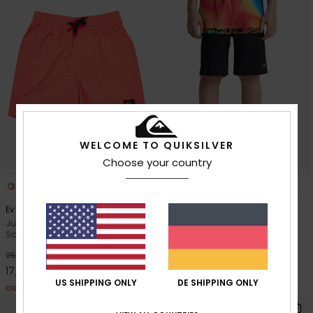
WELCOME TO QUIKSILVER
Choose your country
2
2
Everyday Volley 12"
Everyday Half Jam 17"
Jungen 2-7 Rosa
Jungen 8-16 Schwarz
Schwimmshorts
Boardshorts
30%
30%
25,00 €
40,00 €
17,50 €
28,00 €
US SHIPPING ONLY
DE SHIPPING ONLY
OUTLET
OUTLET