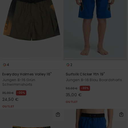
4
2
Everyday Holmes Volley 16"
Surfsilk Clicker Yth 19"
Jungen 8-16 Grün
Jungen 8-16 Blau Boardshorts
Schwimmshorts
30%
50,00 €
30%
35,00 €
35,00 €
24,50 €
OUTLET
OUTLET