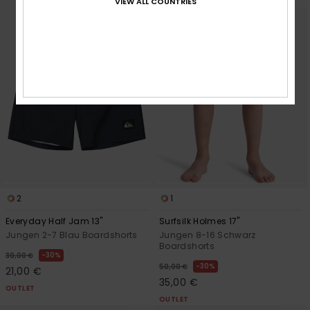
VIEW ALL COUNTRIES
2
1
Everyday Half Jam 13"
Surfsilk Holmes 17"
Jungen 2-7 Blau Boardshorts
Jungen 8-16 Schwarz
Boardshorts
30%
30,00 €
30%
50,00 €
21,00 €
35,00 €
OUTLET
OUTLET