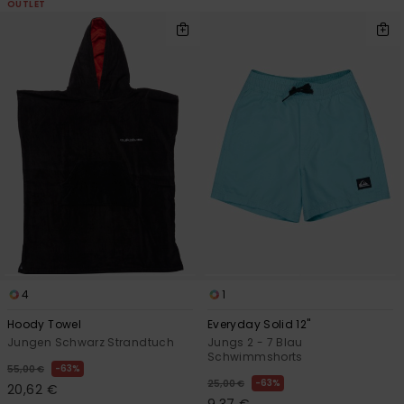
OUTLET
4
1
Hoody Towel
Everyday Solid 12"
Jungen Schwarz Strandtuch
Jungs 2 - 7 Blau
Schwimmshorts
63%
55,00 €
63%
25,00 €
20,62 €