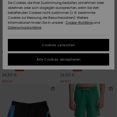
Freedom
Sie Cookies, die Ihrer Zustimmung bedürfen, annehmen oder
Community
ablehnen oder sich dagegen aussprechen, wenn Sie den
HILFE & KONTAKT
betreffenden Cookies nicht zustimmen (z. B. bestimmte
Datenschutz
Brandneu
Brandneu
Cookies zur Messung der Besucherzahlen). Weitere
Informationen finden Sie in unserer :
Cookie-Richtlinie
und
NACHHALTIGKEIT
Datenschutzrichtlinie
Größenführer
Highlights
Highlights
SHOPS
3
1
Starten Sie eine
Cookies verwalten
Unterhaltung,
Everyday Printed Volley 14"
Everyday Clicker Volley 15"
QUIKSILVER APP
um die
Jungen 8-16 Blau
Jungen 8-16 Blau
schnellste
Alle Cookies akzeptieren
Schwimmshorts
Schwimmshorts
Antwort auf Ihre
WUNSCHLISTE
Frage zu
30%
30%
35,00 €
35,00 €
erhalten.
24,50 €
24,50 €
OUTLET
OUTLET
Unterhaltung
starten
Finden Sie
Antworten auf
die häufigsten
Fragen sowie
unser