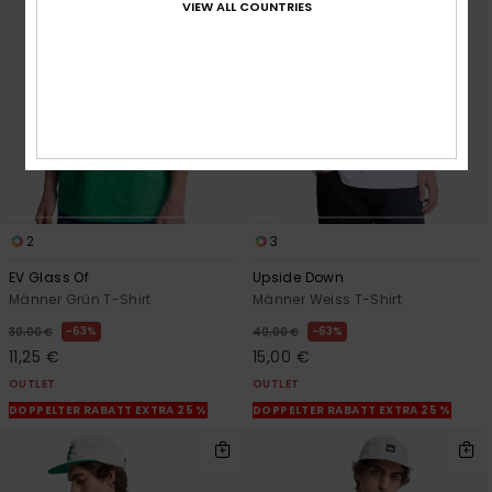
VIEW ALL COUNTRIES
2
3
EV Glass Of
Upside Down
Männer Grün T-Shirt
Männer Weiss T-Shirt
63%
63%
30,00 €
40,00 €
11,25 €
15,00 €
OUTLET
OUTLET
DOPPELTER RABATT EXTRA 25 %
DOPPELTER RABATT EXTRA 25 %