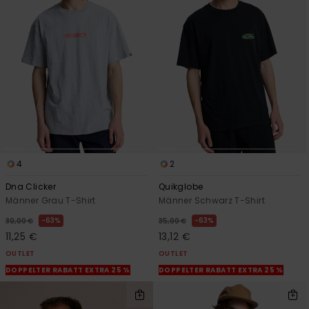
4
2
Dna Clicker
Quikglobe
Männer Grau T-Shirt
Männer Schwarz T-Shirt
63%
63%
30,00 €
35,00 €
11,25 €
13,12 €
OUTLET
OUTLET
DOPPELTER RABATT EXTRA 25 %
DOPPELTER RABATT EXTRA 25 %