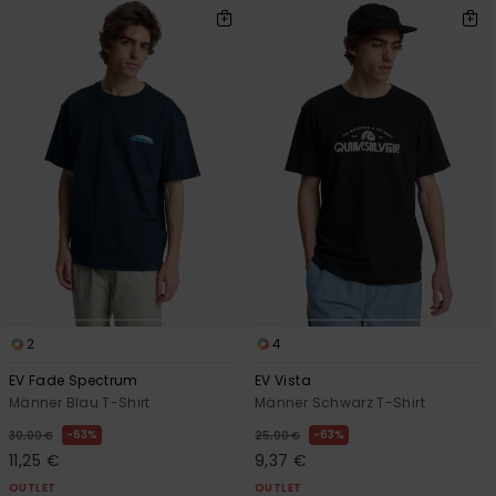
2
4
EV Fade Spectrum
EV Vista
Männer Blau T-Shirt
Männer Schwarz T-Shirt
63%
63%
30,00 €
25,00 €
11,25 €
9,37 €
OUTLET
OUTLET