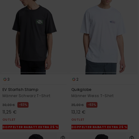
3
2
EV Starfish Stamp
Quikglobe
Männer Schwarz T-Shirt
Männer Weiss T-Shirt
63%
63%
30,00 €
35,00 €
11,25 €
13,12 €
OUTLET
OUTLET
DOPPELTER RABATT EXTRA 25 %
DOPPELTER RABATT EXTRA 25 %