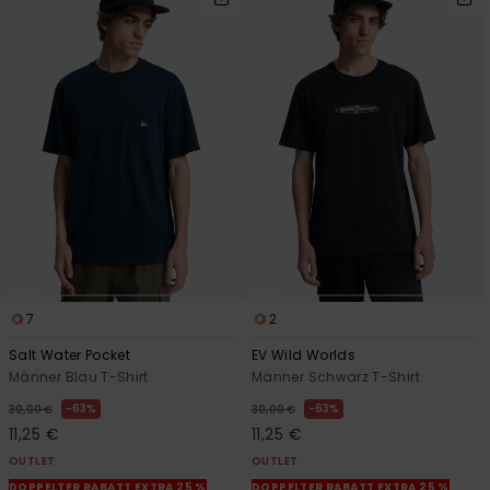
7
2
Salt Water Pocket
EV Wild Worlds
Männer Blau T-Shirt
Männer Schwarz T-Shirt
63%
63%
30,00 €
30,00 €
11,25 €
11,25 €
OUTLET
OUTLET
DOPPELTER RABATT EXTRA 25 %
DOPPELTER RABATT EXTRA 25 %