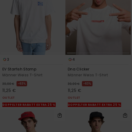
Kontaktformular.
FAQ
ansehen
3
4
EV Starfish Stamp
Dna Clicker
Männer Weiss T-Shirt
Männer Weiss T-Shirt
63%
63%
30,00 €
30,00 €
11,25 €
11,25 €
OUTLET
OUTLET
DOPPELTER RABATT EXTRA 25 %
DOPPELTER RABATT EXTRA 25 %