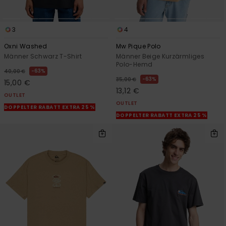
3
4
Oxni Washed
Mw Pique Polo
Männer Schwarz T-Shirt
Männer Beige Kurzärmliges
Polo-Hemd
63%
40,00 €
63%
35,00 €
15,00 €
13,12 €
OUTLET
OUTLET
DOPPELTER RABATT EXTRA 25 %
DOPPELTER RABATT EXTRA 25 %