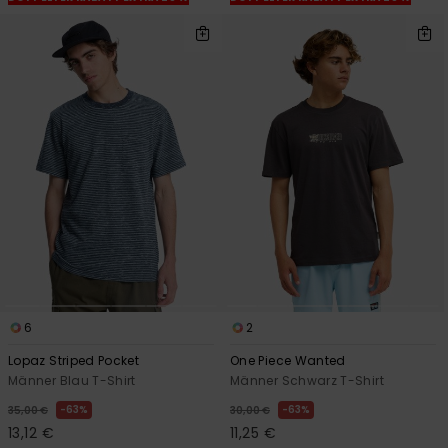
6
2
Lopaz Striped Pocket
One Piece Wanted
Männer Blau T-Shirt
Männer Schwarz T-Shirt
63%
63%
35,00 €
30,00 €
13,12 €
11,25 €