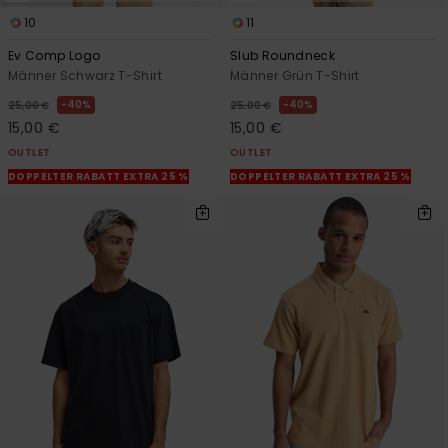
10
11
Ev Comp Logo
Slub Roundneck
Männer Schwarz T-Shirt
Männer Grün T-Shirt
40%
40%
25,00 €
25,00 €
15,00 €
15,00 €
OUTLET
OUTLET
DOPPELTER RABATT EXTRA 25 %
DOPPELTER RABATT EXTRA 25 %