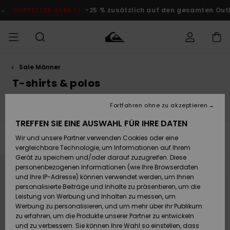
Direkt
zur
 % zusätzlich auf den gesamten Outlet-Bereich
Jetzt Sparen
Produkt
Auswahl
springen
Sale Männer
Auf meine
MÄNNER
Kleidung
Kleidung
Shop
Surf Shop
Snow Shop
Outlet
Bestellung
T-shirts & polos
Männer
Männer
Herren
zugreifen
JUNGEN
Fortfahren ohne zu akzeptieren
T-Shirts & Polos
Boardshorts
Shorts
Hemden
Accessoires
Accessoires
Brandneu
Versand
Surf Shop
Snow Shop
Outlet
TREFFEN SIE EINE AUSWAHL FÜR IHRE DATEN
FRAUEN
Kinder
Kinder
KINDER
Filtern & Sortieren
Wir und unsere Partner verwenden Cookies oder eine
129
Ergebnisse
Retouren
Schuhe&
Schuhe&
Highlights
vergleichbare Technologie, um Informationen auf Ihrem
Flip-Flops
Flip-Flops
SURF
Direkt
Überspringen
Gerät zu speichern und/oder darauf zuzugreifen. Diese
Highlights
Snow Shop
Outlet
zu
und
den
filtern
personenbezogenen Informationen (wie Ihre Browserdaten
Bezahlung
Damen
Frauen
Filterkriterien
nach
und Ihre IP-Adresse) können verwendet werden, um Ihnen
springen
Snow
SNOW
personalisierte Beiträge und Inhalte zu präsentieren, um die
Surf
Surf
Geschenkkarte
Leistung von Werbung und Inhalten zu messen, um
Community
Werbung zu personalisieren, und um mehr über ihr Publikum
Highlights
DOPPELTER
zu erfahren, um die Produkte unserer Partner zu entwickeln
RABATT
Quiksilver
Snow
Snow
und zu verbessern. Sie können Ihre Wahl so einstellen, dass