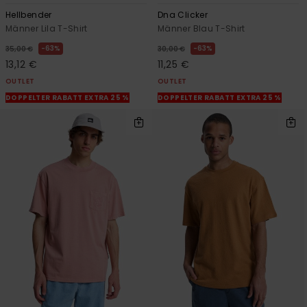
Hellbender
Dna Clicker
Männer Lila T-Shirt
Männer Blau T-Shirt
63%
63%
35,00 €
30,00 €
13,12 €
11,25 €
OUTLET
OUTLET
DOPPELTER RABATT EXTRA 25 %
DOPPELTER RABATT EXTRA 25 %