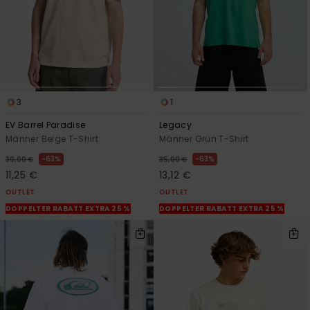
3
1
EV Barrel Paradise
Legacy
Männer Beige T-Shirt
Männer Grün T-Shirt
63%
63%
30,00 €
35,00 €
11,25 €
13,12 €
OUTLET
OUTLET
DOPPELTER RABATT EXTRA 25 %
DOPPELTER RABATT EXTRA 25 %