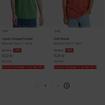
6
12
Lopaz Striped Pocket
Salt Water
Männer Grün T-Shirt
Männer Rot T-Shirt
63%
63%
35,00 €
30,00 €
13,12 €
11,25 €
OUTLET
OUTLET
DOPPELTER RABATT EXTRA 25 %
DOPPELTER RABATT EXTRA 25 %
1
2
3