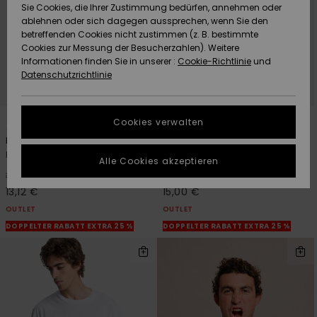
Freedom
Sie Cookies, die Ihrer Zustimmung bedürfen, annehmen oder
Community
ablehnen oder sich dagegen aussprechen, wenn Sie den
HILFE & KONTAKT
betreffenden Cookies nicht zustimmen (z. B. bestimmte
Datenschutz
Brandneu
Brandneu
Cookies zur Messung der Besucherzahlen). Weitere
Informationen finden Sie in unserer :
Cookie-Richtlinie
und
NACHHALTIGKEIT
Datenschutzrichtlinie
Größenführer
Highlights
Highlights
SHOPS
2
3
Starten Sie eine
Cookies verwalten
Unterhaltung,
Hellbender
Oxni Washed
QUIKSILVER APP
um die
Männer Schwarz T-Shirt
Männer Beige T-Shirt
schnellste
Alle Cookies akzeptieren
Antwort auf Ihre
63%
63%
35,00 €
40,00 €
WUNSCHLISTE
Frage zu
13,12 €
15,00 €
erhalten.
OUTLET
OUTLET
Unterhaltung
DOPPELTER RABATT EXTRA 25 %
DOPPELTER RABATT EXTRA 25 %
starten
Finden Sie
Antworten auf
die häufigsten
Fragen sowie
unser