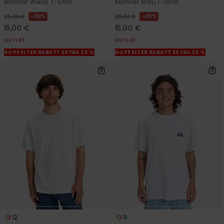
Männer Weiss T-Shirt
Männer Blau T-Shirt
40%
40%
25,00 €
25,00 €
15,00 €
15,00 €
OUTLET
OUTLET
DOPPELTER RABATT EXTRA 25 %
DOPPELTER RABATT EXTRA 25 %
12
11