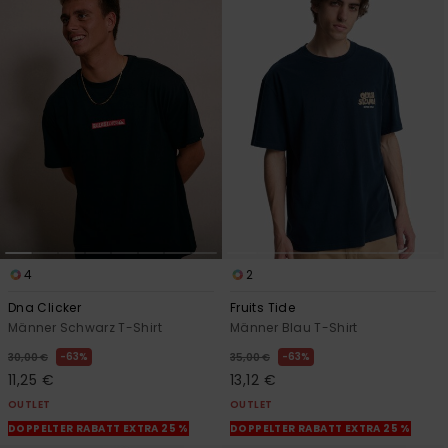
4
2
Dna Clicker
Fruits Tide
Männer Schwarz T-Shirt
Männer Blau T-Shirt
63%
63%
30,00 €
35,00 €
11,25 €
13,12 €
OUTLET
OUTLET
DOPPELTER RABATT EXTRA 25 %
DOPPELTER RABATT EXTRA 25 %