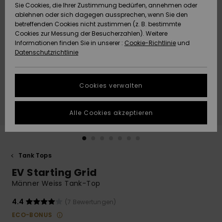
Freedom
Sie Cookies, die Ihrer Zustimmung bedürfen, annehmen oder
Community
ablehnen oder sich dagegen aussprechen, wenn Sie den
HILFE & KONTAKT
betreffenden Cookies nicht zustimmen (z. B. bestimmte
Datenschutz
Brandneu
Brandneu
Cookies zur Messung der Besucherzahlen). Weitere
Informationen finden Sie in unserer :
Cookie-Richtlinie
und
NACHHALTIGKEIT
Datenschutzrichtlinie
Größenführer
Highlights
Highlights
SHOPS
Starten Sie eine
Cookies verwalten
Unterhaltung,
QUIKSILVER APP
um die
schnellste
Alle Cookies akzeptieren
Antwort auf Ihre
WUNSCHLISTE
Frage zu
erhalten.
Tank Tops
Unterhaltung
starten
EV Starting Grid
Finden Sie
Männer Weiss Tank-Top
Antworten auf
die häufigsten
4.4
(7 Bewertungen)
Fragen sowie
ECO-BONUS
unser