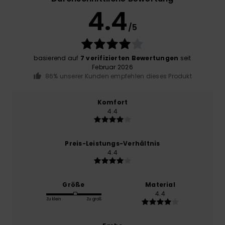
4.4
/5
basierend auf
7 verifizierten Bewertungen
seit
Februar 2026
86% unserer Kunden empfehlen dieses Produkt
Komfort
4.4
Preis-Leistungs-Verhältnis
4.4
Größe
Material
4.4
Zu klein
Zu groß