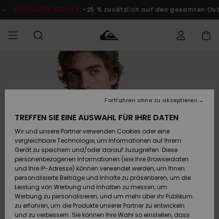
Direkt
zur
DOPPELTER RABATT
-25 % zusätzlich auf den gesamten O
Produktinformation
springen
Auf meine
MÄNNER
Kleidung
Kleidung
Shop
Surf Shop
Snow Shop
Outlet
Bestellung
Männer
Männer
Herren
zugreifen
JUNGEN
Fortfahren ohne zu akzeptieren
Accessoires
Accessoires
Brandneu
Versand
Surf Shop
Snow Shop
Outlet
TREFFEN SIE EINE AUSWAHL FÜR IHRE DATEN
FRAUEN
Kinder
Kinder
KINDER
Wir und unsere Partner verwenden Cookies oder eine
Retouren
Schuhe&
Schuhe&
Highlights
vergleichbare Technologie, um Informationen auf Ihrem
Flip-Flops
Flip-Flops
SURF
Gerät zu speichern und/oder darauf zuzugreifen. Diese
Highlights
Snow Shop
Outlet
personenbezogenen Informationen (wie Ihre Browserdaten
Bezahlung
Damen
Frauen
und Ihre IP-Adresse) können verwendet werden, um Ihnen
Snow
SNOW
personalisierte Beiträge und Inhalte zu präsentieren, um die
Surf
Surf
Geschenkkarte
Leistung von Werbung und Inhalten zu messen, um
Community
Werbung zu personalisieren, und um mehr über ihr Publikum
Highlights
DOPPELTER
zu erfahren, um die Produkte unserer Partner zu entwickeln
RABATT
Quiksilver
Snow
Snow
und zu verbessern. Sie können Ihre Wahl so einstellen, dass