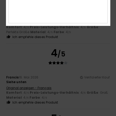
Francis
16. Mai 2026
Verifizierter Kauf
Siehe unten
Original anzeigen - Français
Komfort
: 4
Preis-Leistungs-Verhältnis
: 4
Größe
:
/5
/5
Perfekte Größe
Material
: 4
Farbe
: 4
/5
/5
Ich empfehle dieses Produkt
4
/5
Francis
16. Mai 2026
Verifizierter Kauf
Siehe unten
Original anzeigen - Français
Komfort
: 4
Preis-Leistungs-Verhältnis
: 4
Größe
: Groß
/5
/5
Material
: 4
Farbe
: 4
/5
/5
Ich empfehle dieses Produkt