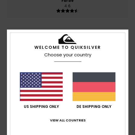
Farbe
4.6
4
/5
WELCOME TO QUIKSILVER
Choose your country
Philippe
12. Juni 2026
Verifizierter Kauf
Im Großen und Ganzen bin ich mit der Qualität Ihrer T-
Shirts zufrieden.
Original anzeigen - Français
Komfort
: 4
Preis-Leistungs-Verhältnis
: 5
Größe
:
/5
/5
Perfekte Größe
Material
: 4
Farbe
: 4
/5
/5
Ich empfehle dieses Produkt
US SHIPPING ONLY
DE SHIPPING ONLY
4
/5
VIEW ALL COUNTRIES