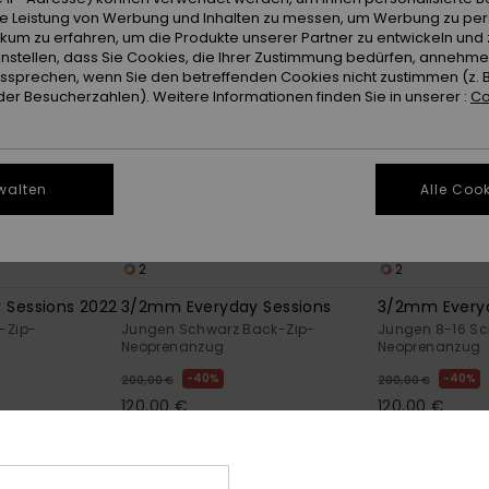
ie Leistung von Werbung und Inhalten zu messen, um Werbung zu per
ikum zu erfahren, um die Produkte unserer Partner zu entwickeln und 
instellen, dass Sie Cookies, die Ihrer Zustimmung bedürfen, annehm
sprechen, wenn Sie den betreffenden Cookies nicht zustimmen (z. 
er Besucherzahlen). Weitere Informationen finden Sie in unserer :
Co
walten
Alle Cook
2
2
 Sessions 2022
3/2mm Everyday Sessions
3/2mm Everyd
-Zip-
Jungen Schwarz Back-Zip-
Jungen 8-16 Sc
Neoprenanzug
Neoprenanzug
40%
40%
200,00 €
200,00 €
120,00 €
120,00 €
OUTLET
OUTLET
XTRA 25 %
DOPPELTER RABATT EXTRA 25 %
DOPPELTER RABAT