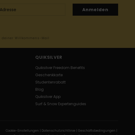
Anmelden
in deiner Willkommens-Mail
QUIKSILVER
Quiksilver Freedom Benefits
Geschenkkarte
Studentenrabatt
Blog
Quiksilver App
Surf & Snow Expertenguides
Cookie-Einstellungen |
Datenschutzrichtlinie |
Geschäftsbedingungen |