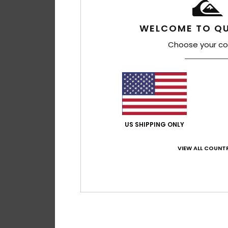
WELCOME TO QU
Choose your co
US SHIPPING ONLY
VIEW ALL COUNTR
2
3/2mm Everyday
Jungen Rot Back-Z
Neoprenanzug
40%
200,00 €
120,00 €