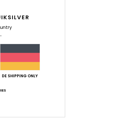
IKSILVER
untry
DE SHIPPING ONLY
IES
2
1
PRIMALOFT® BIO™
 Sessions
3/2mm Everyday Sessions
3/2mm Prolo
ip-
Jungen 8-16 Rot Chest-Zip-
Jungen Blau Ba
Neoprenanzug
Neoprenanzug
40%
40%
200,00 €
100,00 €
120,00 €
60,00 €