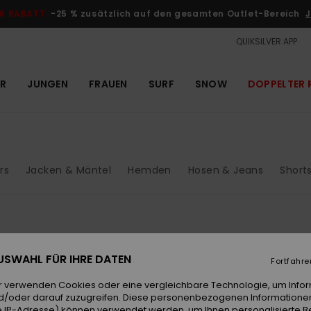
R RABATT
-25 % zusätzlich auf den gesamten Outlet-Bereich
J
QUIKSILVER APP
R
JUNGEN
FRAUEN
SURF
SNOW
DOPPELTER 
rs
Jacken & Mäntel
Hemden
Hosen & Jeans
Short
 AUSWAHL FÜR IHRE DATEN
Fortfahre
r verwenden Cookies oder eine vergleichbare Technologie, um Info
d/oder darauf zuzugreifen. Diese personenbezogenen Informationen
 IP-Adresse) können verwendet werden, um Ihnen personalisierte Be