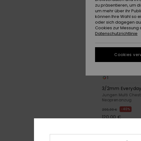
zu präsentieren, um d
um mehr über ihr Publ
können Ihre Wahl so e
oder sich dagegen aus
Cookies zur Messung d
Datenschutzrichtlinie
Cookies ver
1
3/2mm Everyday
Jungen Multi Chest
Neoprenanzug
40%
200,00 €
120,00 €
OUTLET
DOPPELTER RABATT E