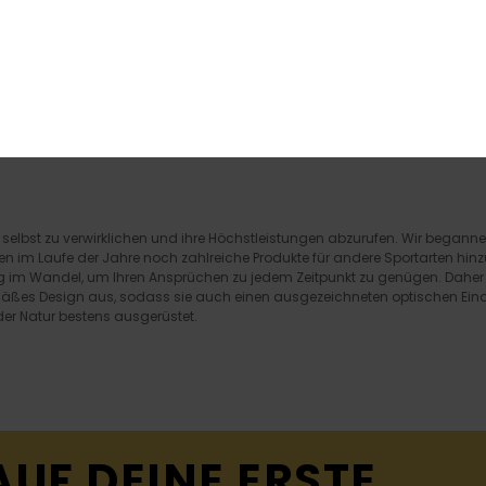
OUTLET
OUTLET
XTRA 25 %
DOPPELTER RABATT EXTRA 25 %
DOPPELTER RABAT
ich selbst zu verwirklichen und ihre Höchstleistungen abzurufen. Wir began
en im Laufe der Jahre noch zahlreiche Produkte für andere Sportarten hinzu
dig im Wandel, um Ihren Ansprüchen zu jedem Zeitpunkt zu genügen. Daher b
emäßes Design aus, sodass sie auch einen ausgezeichneten optischen Ein
 der Natur bestens ausgerüstet.
AUF DEINE ERSTE