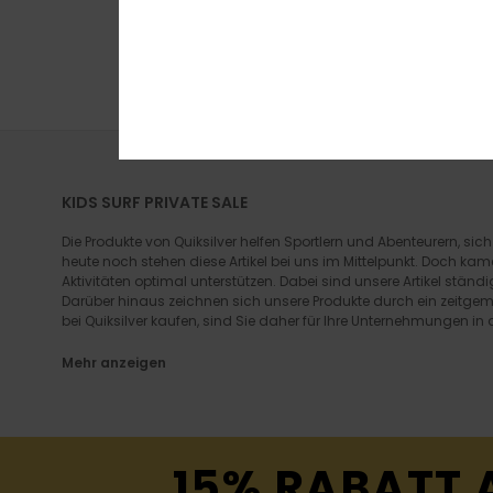
OUTLET
DOPPELTER RABATT E
KIDS SURF PRIVATE SALE
Die Produkte von Quiksilver helfen Sportlern und Abenteurern, s
heute noch stehen diese Artikel bei uns im Mittelpunkt. Doch kam
Aktivitäten optimal unterstützen. Dabei sind unsere Artikel stän
Darüber hinaus zeichnen sich unsere Produkte durch ein zeitg
bei Quiksilver kaufen, sind Sie daher für Ihre Unternehmungen in
Mehr anzeigen
15% RABATT 