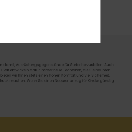
OUTLET
T EXTRA 25 %
DOPPELTER RABATT EXTRA 25 %
nen damit, Ausrüstungsgegenstände für Surfer herzustellen. Auch
. Wir entwickeln dafür immer neue Techniken, die Sie bei Ihren
ieten wir Ihnen stets einen hohen Komfort und viel Sicherheit.
druck machen. Wenn Sie einen Neoprenanzug für Kinder günstig