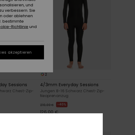
sonalisieren, und
zu verbessern. Sie
en oder ablehnen
B. bestimmte
okie-Richtlinie
und
ies akzeptieren
2
ay Sessions
4/3mm Everyday Sessions
hwarz Chest-Zip-
Jungen 8-16 Schwarz Chest-Zip-
Neoprenanzug
40%
210,00 €
126,00 €
OUTLET
T EXTRA 25 %
DOPPELTER RABATT EXTRA 25 %