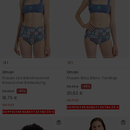
Kontaktformular.
FAQ
ansehen
1
1
Oman
Oman
Frauen Lila Bikinihose mit
Frauen Blau Bikini-Tanktop
klassischer Bedeckung
63%
55,00 €
63%
50,00 €
20,62 €
18,75 €
OUTLET
OUTLET
DOPPELTER RABATT EXTRA 25 %
DOPPELTER RABATT EXTRA 25 %