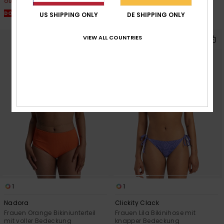
OUTLET
OUTLET
DOPPELTER RABATT EXTRA 25 %
US SHIPPING ONLY
DE SHIPPING ONLY
DOPPELTER RABATT EXTRA 25 %
VIEW ALL COUNTRIES
1
1
Nadora
Clickity Clack
Frauen Orange Bikiniunterteil
Frauen Lila Bikinihose mit
mit voller Bedeckung
knapper Bedeckung