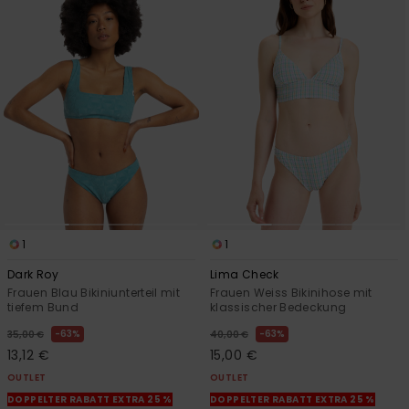
1
1
Dark Roy
Lima Check
Frauen Blau Bikiniunterteil mit
Frauen Weiss Bikinihose mit
tiefem Bund
klassischer Bedeckung
63%
63%
35,00 €
40,00 €
13,12 €
15,00 €
OUTLET
OUTLET
DOPPELTER RABATT EXTRA 25 %
DOPPELTER RABATT EXTRA 25 %