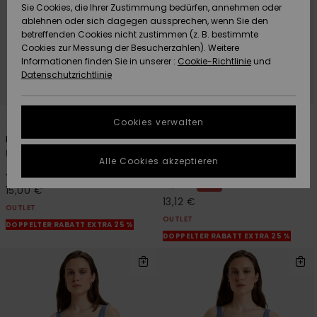
Freedom
Sie Cookies, die Ihrer Zustimmung bedürfen, annehmen oder
Community
ablehnen oder sich dagegen aussprechen, wenn Sie den
HILFE & KONTAKT
betreffenden Cookies nicht zustimmen (z. B. bestimmte
Datenschutz
Brandneu
Brandneu
Cookies zur Messung der Besucherzahlen). Weitere
Informationen finden Sie in unserer :
Cookie-Richtlinie
und
NACHHALTIGKEIT
Datenschutzrichtlinie
Größenführer
Highlights
Highlights
SHOPS
1
1
Starten Sie eine
Cookies verwalten
Unterhaltung,
Lima
Lima
QUIKSILVER APP
um die
Frauen Lila Bikini-Tanktop
Frauen Grün Bikinihose mit
schnellste
Alle Cookies akzeptieren
klassischer Bedeckung
Antwort auf Ihre
63%
40,00 €
WUNSCHLISTE
Frage zu
63%
35,00 €
15,00 €
erhalten.
13,12 €
OUTLET
OUTLET
Unterhaltung
DOPPELTER RABATT EXTRA 25 %
starten
DOPPELTER RABATT EXTRA 25 %
Finden Sie
Antworten auf
die häufigsten
Fragen sowie
unser