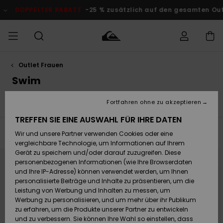
Direkt
zur
DOPPELTER RABATT
-25 % zusätzlich auf den gesamten O
Produkt
Auswahl
springen
Outlet Frauen
Auf meine
MÄNNER
Kleidung
Kleidung
Shop
Surf Shop
Snow Shop
Outlet
Bestellung
Swim
Männer
Männer
Herren
zugreifen
JUNGEN
Fortfahren ohne zu akzeptieren
Clothing
Swim
Accessoires
Accessoires
Accessoires
Brandneu
Versand
Surf Shop
Snow Shop
Outlet
TREFFEN SIE EINE AUSWAHL FÜR IHRE DATEN
FRAUEN
Kinder
Kinder
KINDER
Filtern & Sortieren
11
Ergebnisse
Wir und unsere Partner verwenden Cookies oder eine
Retouren
Schuhe&
Schuhe&
Highlights
vergleichbare Technologie, um Informationen auf Ihrem
Flip-Flops
Flip-Flops
SURF
Direkt
Überspringen
Gerät zu speichern und/oder darauf zuzugreifen. Diese
zu
und
Highlights
Snow Shop
Outlet
den
filtern
personenbezogenen Informationen (wie Ihre Browserdaten
Bezahlung
Damen
Frauen
Filterkriterien
nach
springen
und Ihre IP-Adresse) können verwendet werden, um Ihnen
Snow
SNOW
personalisierte Beiträge und Inhalte zu präsentieren, um die
Surf
Surf
Geschenkkarte
Leistung von Werbung und Inhalten zu messen, um
Community
Werbung zu personalisieren, und um mehr über ihr Publikum
Highlights
DOPPELTER
zu erfahren, um die Produkte unserer Partner zu entwickeln
RABATT
Quiksilver
Snow
Snow
und zu verbessern. Sie können Ihre Wahl so einstellen, dass