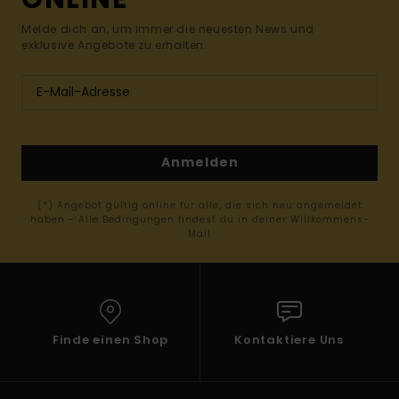
Melde dich an, um immer die neuesten News und
exklusive Angebote zu erhalten.
Anmelden
(*) Angebot gültig online für alle, die sich neu angemeldet
haben - Alle Bedingungen findest du in deiner Willkommens-
Mail
Finde einen Shop
Kontaktiere Uns