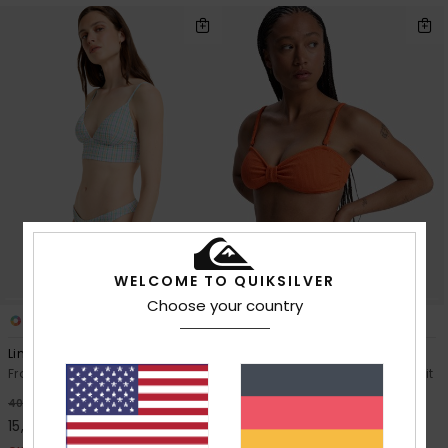
WELCOME TO QUIKSILVER
Choose your country
1
1
Lima Check
Nadora
Frauen Weiss Bikini-Tanktop
Frauen Orange Bikinioberteil mit
mittlerer Bedeckung
63%
40,00 €
63%
35,00 €
15,00 €
13,12 €