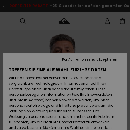
Direkt
zur
DOPPELTER RABATT
-25 % zusätzlich auf den gesamten O
Produktinformation
springen
Auf meine
MÄNNER
Kleidung
Kleidung
Shop
Surf Shop
Snow Shop
Outlet
Bestellung
Männer
Männer
Herren
zugreifen
JUNGEN
Fortfahren ohne zu akzeptieren
Accessoires
Accessoires
Brandneu
Versand
Surf Shop
Snow Shop
Outlet
TREFFEN SIE EINE AUSWAHL FÜR IHRE DATEN
FRAUEN
Kinder
Kinder
KINDER
Wir und unsere Partner verwenden Cookies oder eine
Retouren
Schuhe&
Schuhe&
Highlights
vergleichbare Technologie, um Informationen auf Ihrem
Flip-Flops
Flip-Flops
SURF
Gerät zu speichern und/oder darauf zuzugreifen. Diese
Highlights
Snow Shop
Outlet
personenbezogenen Informationen (wie Ihre Browserdaten
Bezahlung
Damen
Frauen
und Ihre IP-Adresse) können verwendet werden, um Ihnen
Snow
SNOW
personalisierte Beiträge und Inhalte zu präsentieren, um die
Surf
Surf
Geschenkkarte
Leistung von Werbung und Inhalten zu messen, um
Community
Werbung zu personalisieren, und um mehr über ihr Publikum
Highlights
DOPPELTER
zu erfahren, um die Produkte unserer Partner zu entwickeln
RABATT
Quiksilver
Snow
Snow
und zu verbessern. Sie können Ihre Wahl so einstellen, dass