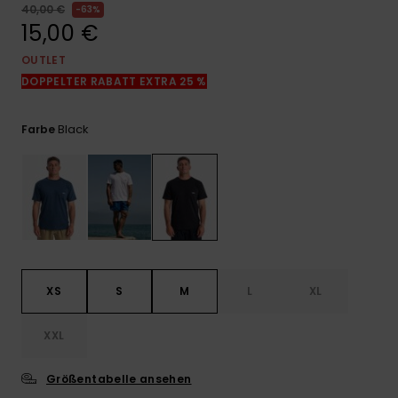
Kontaktformular.
40,00 €
63%
15,00 €
FAQ
ansehen
OUTLET
DOPPELTER RABATT EXTRA 25 %
Black
Farbe
XS
S
M
L
XL
XXL
Größentabelle ansehen