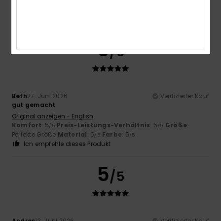
Komfort
: 5
Preis-Leistungs-Verhältnis
: 5
Größe
:
/5
/5
Perfekte Größe
Material
: 5
Farbe
: 5
/5
/5
Ich empfehle dieses Produkt
5
/5
Beth
27. Juni 2026
Verifizierter Kauf
gut gemacht
Original anzeigen - English
Komfort
: 5
Preis-Leistungs-Verhältnis
: 5
Größe
:
/5
/5
Perfekte Größe
Material
: 5
Farbe
: 5
/5
/5
Ich empfehle dieses Produkt
5
/5
Andres
13. Juni 2026
Verifizierter Kauf