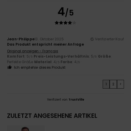
4
/5
Jean-Philippe
13. Oktober 2025
Verifizierter Kauf
Das Produkt entspricht meiner Anfrage
Original anzeigen - Français
Komfort
: 5
Preis-Leistungs-Verhältnis
: 5
Größe
:
/5
/5
Perfekte Größe
Material
: 4
Farbe
: 4
/5
/5
Ich empfehle dieses Produkt
1
2
>
Verifiziert von
TrustVille
ZULETZT ANGESEHENE ARTIKEL