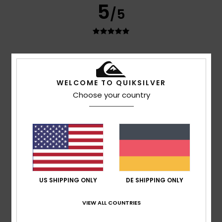
5
/5
Christine
8. Juli 2026
Verifizierter Kauf
Schönes Produkt in der richtigen Größe, atmungsaktiv und
im Sonderangebot!!
WELCOME TO QUIKSILVER
Original anzeigen - Français
Choose your country
Komfort
: 5
Preis-Leistungs-Verhältnis
: 4
Größe
:
/5
/5
Perfekte Größe
Material
: 5
Farbe
: 5
/5
/5
Ich empfehle dieses Produkt
5
/5
US SHIPPING ONLY
DE SHIPPING ONLY
Joao
6. Juli 2026
Verifizierter Kauf
gute Qualität
VIEW ALL COUNTRIES
Original anzeigen - Français