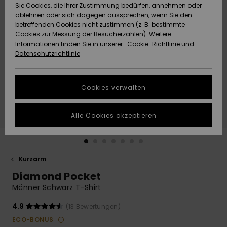
Freedom
Sie Cookies, die Ihrer Zustimmung bedürfen, annehmen oder
Community
ablehnen oder sich dagegen aussprechen, wenn Sie den
HILFE & KONTAKT
betreffenden Cookies nicht zustimmen (z. B. bestimmte
Datenschutz
Brandneu
Brandneu
Cookies zur Messung der Besucherzahlen). Weitere
Informationen finden Sie in unserer :
Cookie-Richtlinie
und
NACHHALTIGKEIT
Datenschutzrichtlinie
Größenführer
Highlights
Highlights
SHOPS
Starten Sie eine
Cookies verwalten
Unterhaltung,
QUIKSILVER APP
um die
schnellste
Alle Cookies akzeptieren
Antwort auf Ihre
WUNSCHLISTE
Frage zu
erhalten.
Kurzarm
Unterhaltung
starten
Diamond Pocket
Finden Sie
Männer Schwarz T-Shirt
Antworten auf
die häufigsten
4.9
(13 Bewertungen)
Fragen sowie
ECO-BONUS
unser