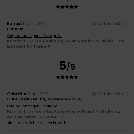
Barroso
17. Juli 2026
Verifizierter Kauf
Bequem
Original anzeigen - Português
Komfort
: 5
Preis-Leistungs-Verhältnis
: 5
Größe
: Groß
/5
/5
Material
: 5
Farbe
: 5
/5
/5
5
/5
Gabriella
16. Juli 2026
Verifizierter Kauf
Gute Verarbeitung, passende Größe
Original anzeigen - Italiano
Komfort
: 5
Preis-Leistungs-Verhältnis
: 5
Größe
: Zu
/5
/5
groß
Material
: 5
Farbe
: 5
/5
/5
Ich empfehle dieses Produkt