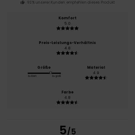
92% unserer Kunden empfehlen dieses Produkt
Komfort
5.0
Preis-Leistungs-Verhältnis
4.8
Größe
Material
4.9
Zu klein
Zu groß
Farbe
4.8
5
/5