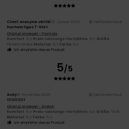
Client anonyme vérifié
26. Januar 2026
Verifizierter Kauf
Hochwertiges T-Shirt
Original anzeigen - Français
Komfort
: 5
Preis-Leistungs-Verhältnis
: 5
Größe
:
/5
/5
Perfekte Größe
Material
: 5
Farbe
: 5
/5
/5
Ich empfehle dieses Produkt
5
/5
Andy
16. November 2025
Verifizierter Kauf
111111111111
Original anzeigen - English
Komfort
: 5
Preis-Leistungs-Verhältnis
: 5
Größe
: Groß
/5
/5
Material
: 5
Farbe
: 5
/5
/5
Ich empfehle dieses Produkt