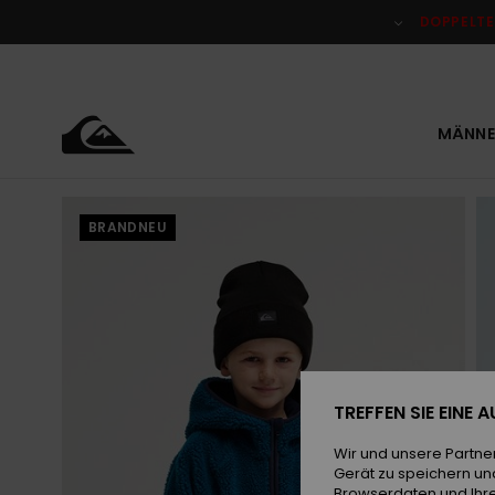
Direkt
zur
DOPPELTE
Produktinformation
springen
MÄNNE
BRANDNEU
TREFFEN SIE EINE
Wir und unsere Partne
Gerät zu speichern un
Browserdaten und Ihre