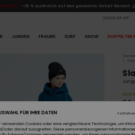
R RABATT
-25 % zusätzlich auf den gesamten Outlet-Bereich
J
QUIKSILVER APP
R
JUNGEN
FRAUEN
SURF
SNOW
DOPPELTER 
Startse
Flee
Sl
Junge
ECO-
50,
 AUSWAHL FÜR IHRE DATEN
Fortfahre
Farb
r verwenden Cookies oder eine vergleichbare Technologie, um Info
d/oder darauf zuzugreifen. Diese personenbezogenen Informationen
 IP-Adresse) können verwendet werden, um Ihnen personalisierte Be