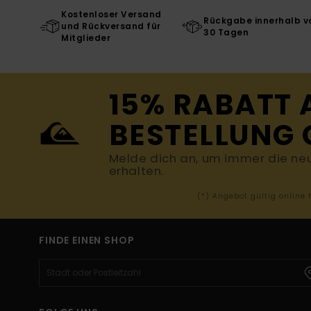
Kostenloser Versand
Rückgabe innerhalb v
und Rückversand für
30 Tagen
Mitglieder
15% RABATT 
BESTELLUNG 
Melde dich an, um immer die ne
erhalten.
(*) Angebot gültig online
FINDE EINEN SHOP