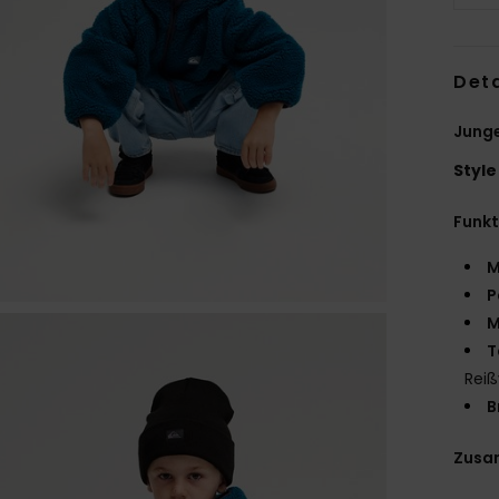
Deta
Junge
Style
Funk
M
P
M
T
Reiß
B
Zusa