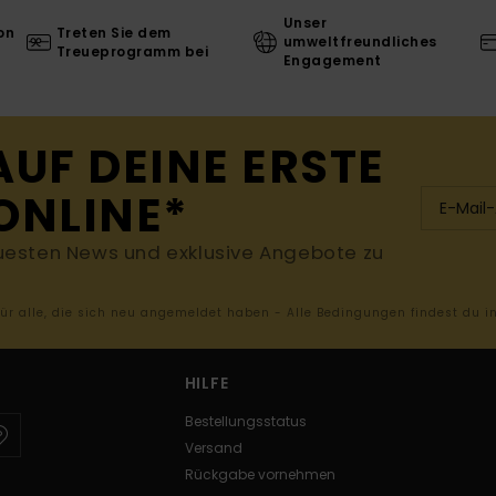
Unser
on
Treten Sie dem
umweltfreundliches
Treueprogramm bei
Engagement
AUF DEINE ERSTE
ONLINE*
uesten News und exklusive Angebote zu
 für alle, die sich neu angemeldet haben - Alle Bedingungen findest du 
HILFE
Bestellungsstatus
Versand
Rückgabe vornehmen