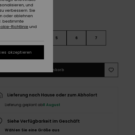
sonalisieren, und
zu verbessern. Sie
en oder ablehnen
B. bestimmte
okie-Richtlinie
und
3
4
5
6
7
ies akzeptieren
ößentabelle ansehen
In den Warenkorb
Lieferung nach Hause oder zum Abholort
Lieferung geplant ab
8 August
Siehe Verfügbarkeit im Geschäft
Wählen Sie eine Größe aus