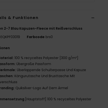
ils & Funktionen
n 2-7 Blau Kapuzen-Fleece mit Reißverschluss
EQKPF03019
Farbcode
brs0
tionen
aterial:
100 % recyceltes Polyester [300 g/m²]
assform:
Übergroße Passform
erkmale:
Überlappende Schulterpasse Und Kapuze
aschen:
Kängurutasche Und Brusttasche Mit
verschluss
randing:
Quiksilver-Logo Auf Dem Ärmel
mmensetzung
[Hauptstoff] 100 % recyceltes Polyester