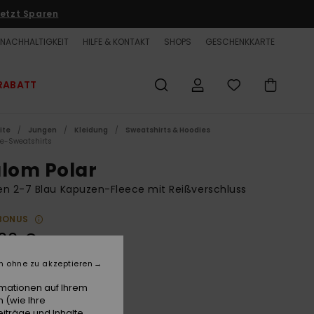
etzt Sparen
NACHHALTIGKEIT
HILFE & KONTAKT
SHOPS
GESCHENKKARTE
RABATT
ite
Jungen
Kleidung
Sweatshirts & Hoodies
ce-Sweatshirts
alom Polar
n 2-7 Blau Kapuzen-Fleece mit Reißverschluss
BONUS
00 €
n ohne zu akzeptieren
Blue Coral
e
rmationen auf Ihrem
 (wie Ihre
iträge und Inhalte