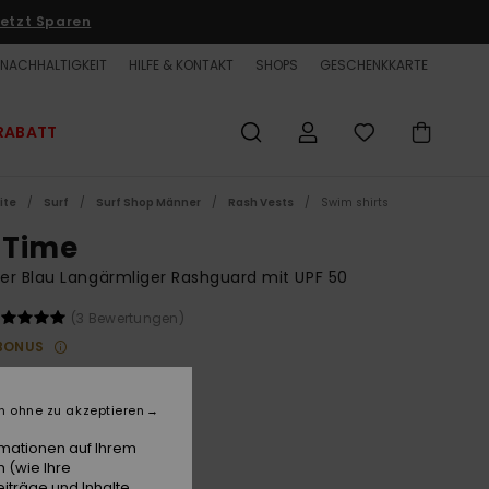
etzt Sparen
NACHHALTIGKEIT
HILFE & KONTAKT
SHOPS
GESCHENKKARTE
RABATT
ite
Surf
Surf Shop Männer
Rash Vests
Swim shirts
l Time
r Blau Langärmliger Rashguard mit UPF 50
(3 Bewertungen)
BONUS
00 €
n ohne zu akzeptieren
Navy Blazer Heather
e
rmationen auf Ihrem
 (wie Ihre
iträge und Inhalte