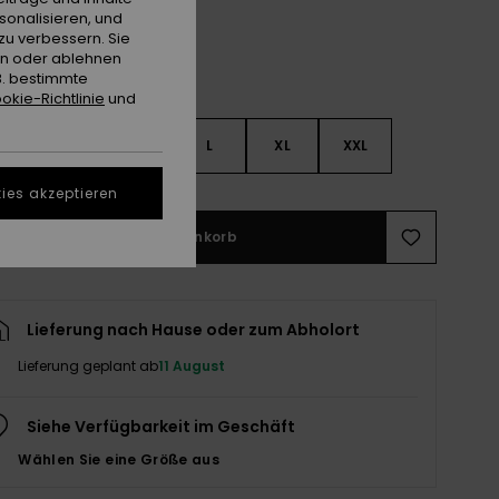
sonalisieren, und
zu verbessern. Sie
en oder ablehnen
B. bestimmte
okie-Richtlinie
und
S
S
M
L
XL
XXL
ies akzeptieren
In den Warenkorb
Lieferung nach Hause oder zum Abholort
Lieferung geplant ab
11 August
Siehe Verfügbarkeit im Geschäft
Wählen Sie eine Größe aus