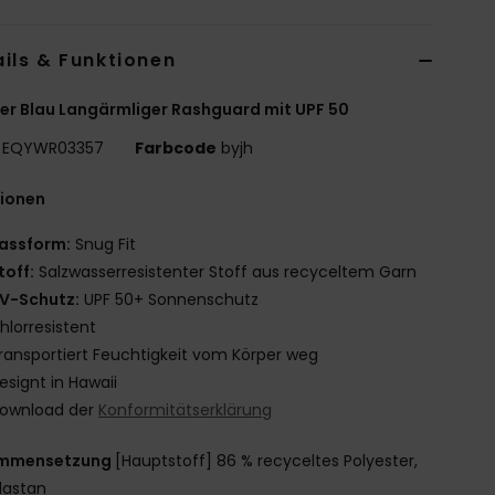
ils & Funktionen
r Blau Langärmliger Rashguard mit UPF 50
EQYWR03357
Farbcode
byjh
tionen
assform:
Snug Fit
toff:
Salzwasserresistenter Stoff aus recyceltem Garn
V-Schutz:
UPF 50+ Sonnenschutz
hlorresistent
ransportiert Feuchtigkeit vom Körper weg
esignt in Hawaii
ownload der
Konformitätserklärung
mmensetzung
[Hauptstoff] 86 % recyceltes Polyester,
Elastan