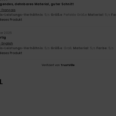
endes, dehnbares Material, guter Schnitt
- Français
is-Leistungs-Verhältnis
: 5
Größe
: Perfekte Größe
Material
: 5
Fa
/5
/5
ieses Produkt
er 2025
rtig
- English
is-Leistungs-Verhältnis
: 5
Größe
: Groß
Material
: 5
Farbe
: 5
/5
/5
/5
ieses Produkt
Verifiziert von
TrustVille
L