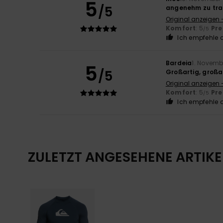
5
/5
angenehm zu trag
Original anzeigen 
Komfort
: 5
Pre
/5
Ich empfehle d
Bardeia
1. Novemb
5
/5
Großartig, großa
Original anzeigen 
Komfort
: 5
Pre
/5
Ich empfehle d
ZULETZT ANGESEHENE ARTIKE