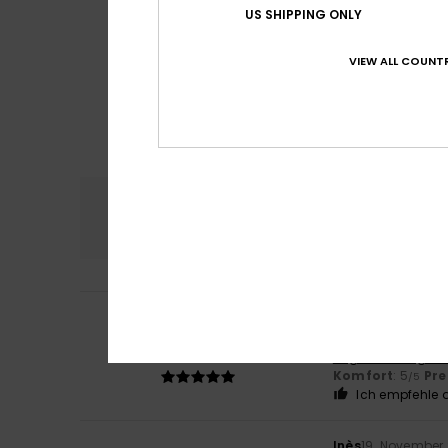
US SHIPPING ONLY
VIEW ALL COUNTR
Komfort
Preis
5.0
Vivien
2. Februar 
5
/5
das ideale Lycra
Original anzeigen 
Komfort
: 5
Pre
/5
Ich empfehle d
Inès
19. November