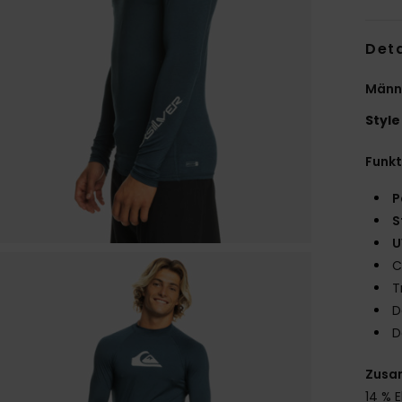
Deta
Männe
Style
Funk
P
S
U
C
T
D
D
Zusa
14 % 