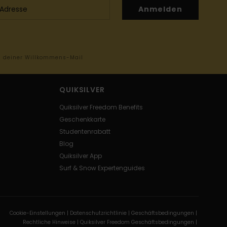
Anmelden
in deiner Willkommens-Mail
QUIKSILVER
Quiksilver Freedom Benefits
Geschenkkarte
Studentenrabatt
Blog
Quiksilver App
Surf & Snow Expertenguides
Cookie-Einstellungen |
Datenschutzrichtlinie |
Geschäftsbedingungen |
Rechtliche Hinweise |
Quiksilver Freedom Geschäftsbedingungen |