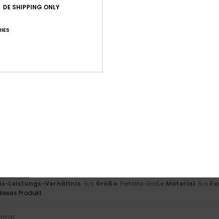
Durchschnittliche Bewertung
DE SHIPPING ONLY
5.0
IES
/5
basierend auf
3 verifizierten Bewertungen
seit November 2025
100% unserer Kunden empfehlen dieses Produkt
-Leistungs-Verhältnis
Größe
Mat
5.0
Zu klein
Zu groß
2026
- Français
is-Leistungs-Verhältnis
: 5
Größe
: Perfekte Größe
Material
: 5
Fa
/5
/5
ieses Produkt
 2025