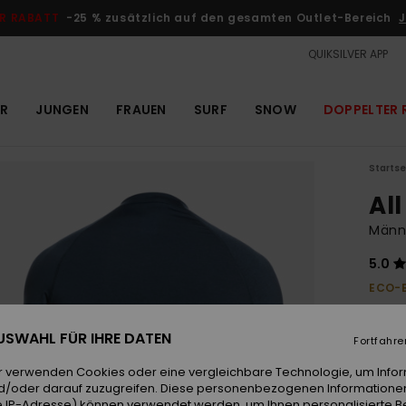
R RABATT
-25 % zusätzlich auf den gesamten Outlet-Bereich
J
QUIKSILVER APP
R
JUNGEN
FRAUEN
SURF
SNOW
DOPPELTER 
Startse
Al
Männe
5.0
ECO-
40,
 AUSWAHL FÜR IHRE DATEN
Fortfahre
Farb
r verwenden Cookies oder eine vergleichbare Technologie, um Info
d/oder darauf zuzugreifen. Diese personenbezogenen Informationen
 IP-Adresse) können verwendet werden, um Ihnen personalisierte Be