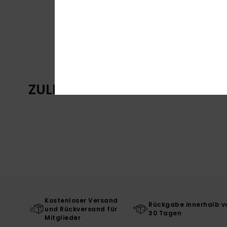
ZULETZT ANGESEHENE ARTIKE
Kostenloser Versand
Rückgabe innerhalb v
und Rückversand für
30 Tagen
Mitglieder