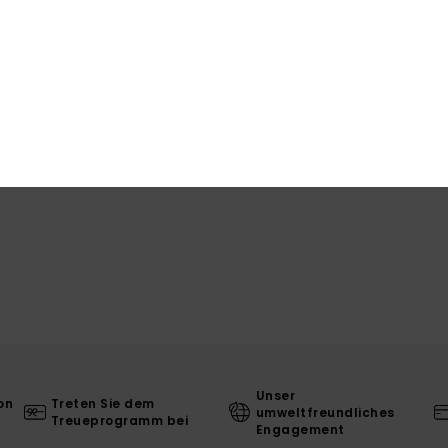
Zusa
Ver
L
Unser
on
Treten Sie dem
umweltfreundliches
Treueprogramm bei
Engagement