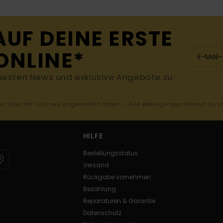
AUF DEINE ERSTE
ONLINE*
uesten News und exklusive Angebote zu
 für alle, die sich neu angemeldet haben - Alle Bedingungen findest du 
HILFE
Bestellungsstatus
Versand
Rückgabe vornehmen
Bezahlung
Reparaturen & Garantie
Datenschutz