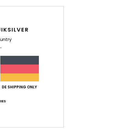
Deta
IKSILVER
Männe
untry
Style
Funk
K
S
W
DE SHIPPING ONLY
P
H
IES
L
R
A