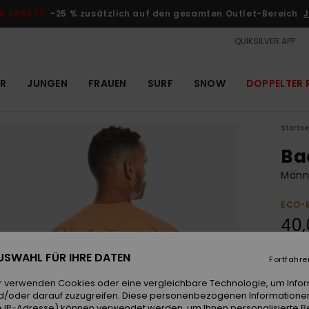
R RABATT
-25 % zusätzlich auf den gesamten Outlet-Bereich
J
QUIKSILVER APP
R
JUNGEN
FRAUEN
SURF
SNOW
DOPPELTER 
Startse
Ba
Männ
ECO-
40,
DOPPE
 AUSWAHL FÜR IHRE DATEN
Fortfahre
r verwenden Cookies oder eine vergleichbare Technologie, um Info
Farb
d/oder darauf zuzugreifen. Diese personenbezogenen Informationen
 IP-Adresse) können verwendet werden, um Ihnen personalisierte Be