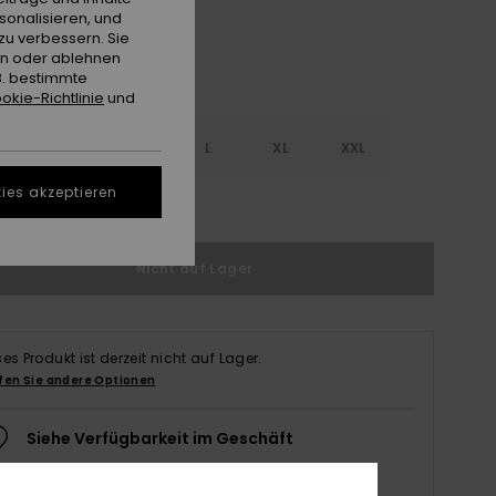
sonalisieren, und
zu verbessern. Sie
en oder ablehnen
B. bestimmte
okie-Richtlinie
und
S
S
M
L
XL
XXL
ies akzeptieren
ößentabelle ansehen
Nicht auf Lager
ses Produkt ist derzeit nicht auf Lager.
fen Sie andere Optionen
Siehe Verfügbarkeit im Geschäft
Wählen Sie eine Größe aus