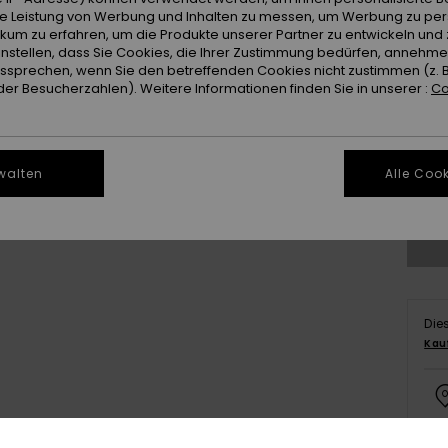
ie Leistung von Werbung und Inhalten zu messen, um Werbung zu per
ikum zu erfahren, um die Produkte unserer Partner zu entwickeln und 
instellen, dass Sie Cookies, die Ihrer Zustimmung bedürfen, annehm
sprechen, wenn Sie den betreffenden Cookies nicht zustimmen (z. 
er Besucherzahlen). Weitere Informationen finden Sie in unserer :
Co
X
walten
Alle Cook
Gr
Die
Kau