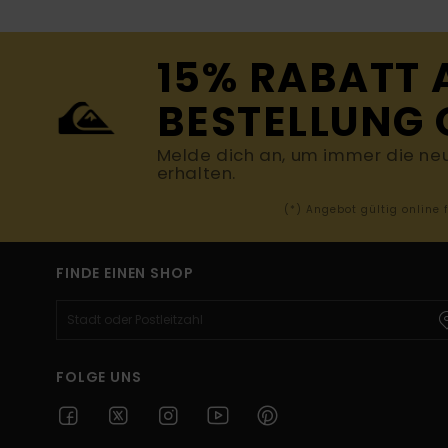
15% RABATT 
BESTELLUNG 
Melde dich an, um immer die ne
erhalten.
(*) Angebot gültig online
FINDE EINEN SHOP
FOLGE UNS