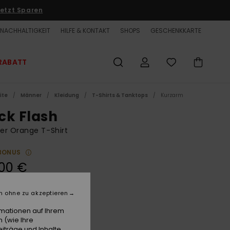
etzt Sparen
NACHHALTIGKEIT
HILFE & KONTAKT
SHOPS
GESCHENKKARTE
RABATT
ite
Männer
Kleidung
T-Shirts & Tanktops
Kurzarm
ck Flash
er Orange T-Shirt
BONUS
00 €
LTER RABATT EXTRA 25 %
n ohne zu akzeptieren
rmationen auf Ihrem
Tangerine
e
 (wie Ihre
iträge und Inhalte