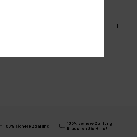
mmensetzung
100 % Bio-Baumwolle
sand & Rückversand
100% sichere Zahlung
100% sichere Zahlung
Brauchen Sie Hilfe?