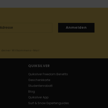
Anmelden
in deiner Willkommens-Mail
QUIKSILVER
Quiksilver Freedom Benefits
Geschenkkarte
Studentenrabatt
Blog
Quiksilver App
Surf & Snow Expertenguides