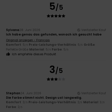
5
/5
Sylvana
28. Juni 2026
Verifizierter Kauf
Ich habe genau das gefunden, wonach ich gesucht habe
Original anzeigen - Français
Komfort
: 5
Preis-Leistungs-Verhältnis
: 5
Größe
:
/5
/5
Perfekte Größe
Material
: 5
Farbe
: 5
/5
/5
Ich empfehle dieses Produkt
3
/5
Stephan
24. Juni 2026
Verifizierter Kauf
Die Farbe stimmt nicht. Design ust langweilig.
Komfort
: 3
Preis-Leistungs-Verhältnis
: 2
Material
: 3
/5
/5
/5
Farbe
: 2
/5