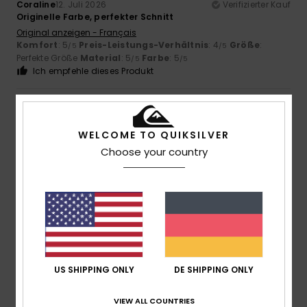
Coraline
12. Juli 2026
Verifizierter Kauf
Originelle Farbe, perfekter Schnitt
Original anzeigen - Français
Komfort
: 5
Preis-Leistungs-Verhältnis
: 4
Größe
:
/5
/5
Perfekte Größe
Material
: 5
Farbe
: 5
/5
/5
Ich empfehle dieses Produkt
5
/5
WELCOME TO QUIKSILVER
Choose your country
Teresa
7. Juli 2026
Verifizierter Kauf
Mir gefallen der Preis und die Qualität
Original anzeigen - Castellano
Komfort
: 5
Preis-Leistungs-Verhältnis
: 5
Größe
:
/5
/5
Perfekte Größe
Material
: 5
Farbe
: 5
/5
/5
Ich empfehle dieses Produkt
US SHIPPING ONLY
DE SHIPPING ONLY
5
/5
VIEW ALL COUNTRIES