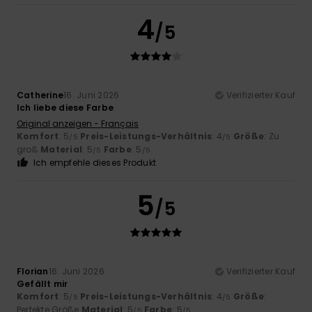
4
/5
Catherine
16. Juni 2026
Verifizierter Kauf
Ich liebe diese Farbe
Original anzeigen - Français
Komfort
: 5
Preis-Leistungs-Verhältnis
: 4
Größe
: Zu
/5
/5
groß
Material
: 5
Farbe
: 5
/5
/5
Ich empfehle dieses Produkt
5
/5
Florian
16. Juni 2026
Verifizierter Kauf
Gefällt mir
Komfort
: 5
Preis-Leistungs-Verhältnis
: 4
Größe
:
/5
/5
Perfekte Größe
Material
: 5
Farbe
: 5
/5
/5