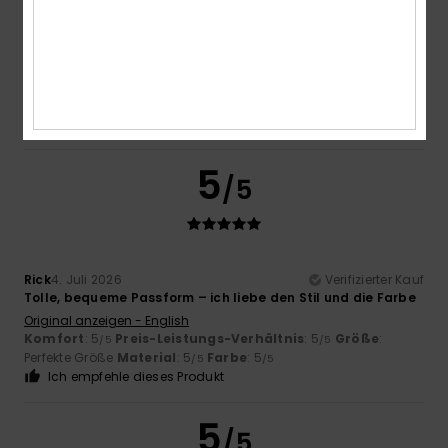
Marisa
6. Juli 2026
Verifizierter Kauf
Unauffällig.
Original anzeigen - Castellano
Ich empfehle dieses Produkt
5
/5
Rick
4. Juli 2026
Verifizierter Kauf
Tolle, bequeme Passform – ich liebe den Stil und die Farbe
Original anzeigen - English
Komfort
: 5
Preis-Leistungs-Verhältnis
: 5
Größe
:
/5
/5
Perfekte Größe
Material
: 5
Farbe
: 5
/5
/5
Ich empfehle dieses Produkt
5
/5