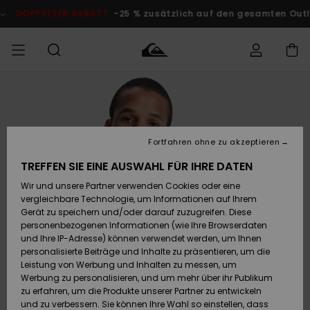
Direkt
zur
PELTER RABATT
-25 % zusätzlich auf den gesamten Outlet-Bere
Produktinformation
springen
Auf meine
MÄNNER
Kleidung
Kleidung
Shop
Surf Shop
Snow Shop
Outlet
Bestellung
Männer
Männer
Herren
zugreifen
JUNGEN
Fortfahren ohne zu akzeptieren
Accessoires
Accessoires
Brandneu
Versand
Surf Shop
Snow Shop
Outlet
TREFFEN SIE EINE AUSWAHL FÜR IHRE DATEN
FRAUEN
Kinder
Kinder
KINDER
Wir und unsere Partner verwenden Cookies oder eine
Retouren
Schuhe&
Schuhe&
Highlights
vergleichbare Technologie, um Informationen auf Ihrem
Flip-Flops
Flip-Flops
SURF
Gerät zu speichern und/oder darauf zuzugreifen. Diese
Highlights
Snow Shop
Outlet
personenbezogenen Informationen (wie Ihre Browserdaten
Bezahlung
Damen
Frauen
und Ihre IP-Adresse) können verwendet werden, um Ihnen
Snow
SNOW
personalisierte Beiträge und Inhalte zu präsentieren, um die
Surf
Surf
Geschenkkarte
Leistung von Werbung und Inhalten zu messen, um
Community
Werbung zu personalisieren, und um mehr über ihr Publikum
Highlights
DOPPELTER
zu erfahren, um die Produkte unserer Partner zu entwickeln
RABATT
Quiksilver
Snow
Snow
und zu verbessern. Sie können Ihre Wahl so einstellen, dass