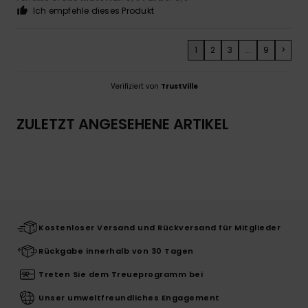
Ich empfehle dieses Produkt
1
2
3
...
9
>
Verifiziert von
TrustVille
ZULETZT ANGESEHENE ARTIKEL
Kostenloser Versand und Rückversand für Mitglieder
Rückgabe innerhalb von 30 Tagen
Treten Sie dem Treueprogramm bei
Unser umweltfreundliches Engagement