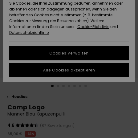
Freedom
Sie Cookies, die Ihrer Zustimmung bedürfen, annehmen oder
Community
ablehnen oder sich dagegen aussprechen, wenn Sie den
HILFE & KONTAKT
betreffenden Cookies nicht zustimmen (z. B. bestimmte
Datenschutz
Brandneu
Brandneu
Cookies zur Messung der Besucherzahlen). Weitere
Informationen finden Sie in unserer :
Cookie-Richtlinie
und
NACHHALTIGKEIT
Datenschutzrichtlinie
Größenführer
Highlights
Highlights
SHOPS
Starten Sie eine
Cookies verwalten
Unterhaltung,
QUIKSILVER APP
um die
schnellste
Alle Cookies akzeptieren
Antwort auf Ihre
WUNSCHLISTE
Frage zu
erhalten.
Hoodies
Unterhaltung
starten
Comp Logo
Finden Sie
Männer Blau Kapuzenpulli
Antworten auf
die häufigsten
4.6
(87 Bewertungen)
Fragen sowie
65,00 €
63%
unser