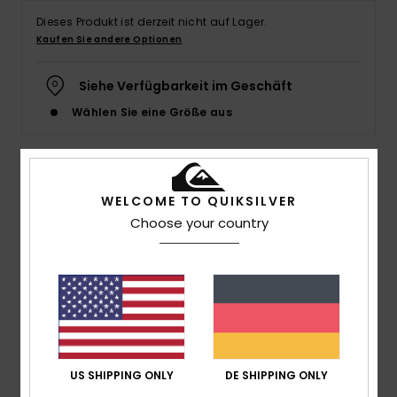
Dieses Produkt ist derzeit nicht auf Lager.
Kaufen Sie andere Optionen
Siehe Verfügbarkeit im Geschäft
Wählen Sie eine Größe aus
Details & Funktionen
WELCOME TO QUIKSILVER
Choose your country
Jungen 8-16 Weiss T-Shirt
Style
EQBZT04711
Farbcode
wbb0
Funktionen
Stoff:
Baumwoll-Jersey-Stoff [160 g/m2]
Passform:
Regular Fit
US SHIPPING ONLY
DE SHIPPING ONLY
Hals:
Rundhalsausschnitt