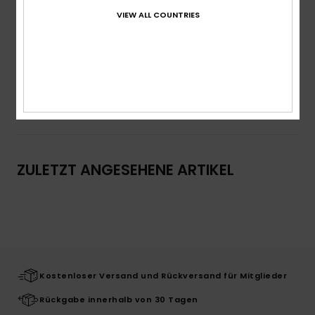
Logo:
Quiksilver-Logodruck auf der Brust
VIEW ALL COUNTRIES
Gewebtes Quiksilver Label am Ärmel
Zusammensetzung
100 % Baumwolle
Versand & Rückversand
ZULETZT ANGESEHENE ARTIKEL
Kostenloser Versand und Rückversand für Mitglieder
Rückgabe innerhalb von 30 Tagen