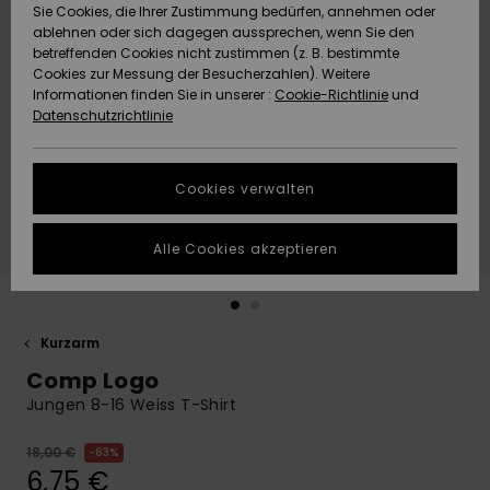
Freedom
Sie Cookies, die Ihrer Zustimmung bedürfen, annehmen oder
Community
ablehnen oder sich dagegen aussprechen, wenn Sie den
HILFE & KONTAKT
betreffenden Cookies nicht zustimmen (z. B. bestimmte
Datenschutz
Brandneu
Brandneu
Cookies zur Messung der Besucherzahlen). Weitere
Informationen finden Sie in unserer :
Cookie-Richtlinie
und
NACHHALTIGKEIT
Datenschutzrichtlinie
Größenführer
Highlights
Highlights
SHOPS
Starten Sie eine
Cookies verwalten
Unterhaltung,
QUIKSILVER APP
um die
schnellste
Alle Cookies akzeptieren
Antwort auf Ihre
WUNSCHLISTE
Frage zu
erhalten.
Kurzarm
Unterhaltung
starten
Comp Logo
Finden Sie
Jungen 8-16 Weiss T-Shirt
Antworten auf
die häufigsten
18,00 €
63%
Fragen sowie
6,75 €
unser