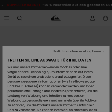
Direkt
zur
DOPPELTER RABATT
-25 % zusätzlich auf den gesamten Outlet
Produktinformation
springen
Auf meine
MÄNNER
Kleidung
Kleidung
Shop
Surf Shop
Snow Shop
Outlet
Bestellung
Männer
Männer
Herren
zugreifen
JUNGEN
Fortfahren ohne zu akzeptieren
Accessoires
Accessoires
Brandneu
Versand
Surf Shop
Snow Shop
Outlet
TREFFEN SIE EINE AUSWAHL FÜR IHRE DATEN
FRAUEN
Kinder
Kinder
KINDER
Wir und unsere Partner verwenden Cookies oder eine
Retouren
Schuhe&
Schuhe&
Highlights
vergleichbare Technologie, um Informationen auf Ihrem
Flip-Flops
Flip-Flops
SURF
Gerät zu speichern und/oder darauf zuzugreifen. Diese
Highlights
Snow Shop
Outlet
personenbezogenen Informationen (wie Ihre Browserdaten
Bezahlung
Damen
Frauen
und Ihre IP-Adresse) können verwendet werden, um Ihnen
Snow
SNOW
personalisierte Beiträge und Inhalte zu präsentieren, um die
Surf
Surf
Geschenkkarte
Leistung von Werbung und Inhalten zu messen, um
Community
Werbung zu personalisieren, und um mehr über ihr Publikum
Highlights
DOPPELTER
zu erfahren, um die Produkte unserer Partner zu entwickeln
RABATT
Quiksilver
Snow
Snow
und zu verbessern. Sie können Ihre Wahl so einstellen, dass