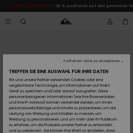
Direkt
zur
DOPPELTER RABATT
-25 % zusätzlich auf den gesamten O
Produktinformation
springen
Auf meine
MÄNNER
Kleidung
Kleidung
Shop
Surf Shop
Snow Shop
Outlet
Bestellung
Männer
Männer
Herren
zugreifen
JUNGEN
Fortfahren ohne zu akzeptieren
Accessoires
Accessoires
Brandneu
Versand
Surf Shop
Snow Shop
Outlet
TREFFEN SIE EINE AUSWAHL FÜR IHRE DATEN
FRAUEN
Kinder
Kinder
KINDER
Wir und unsere Partner verwenden Cookies oder eine
Retouren
Schuhe&
Schuhe&
Highlights
vergleichbare Technologie, um Informationen auf Ihrem
Flip-Flops
Flip-Flops
SURF
Gerät zu speichern und/oder darauf zuzugreifen. Diese
Highlights
Snow Shop
Outlet
personenbezogenen Informationen (wie Ihre Browserdaten
Bezahlung
Damen
Frauen
und Ihre IP-Adresse) können verwendet werden, um Ihnen
Snow
SNOW
personalisierte Beiträge und Inhalte zu präsentieren, um die
Surf
Surf
Geschenkkarte
Leistung von Werbung und Inhalten zu messen, um
Community
Werbung zu personalisieren, und um mehr über ihr Publikum
Highlights
DOPPELTER
zu erfahren, um die Produkte unserer Partner zu entwickeln
RABATT
Quiksilver
Snow
Snow
und zu verbessern. Sie können Ihre Wahl so einstellen, dass