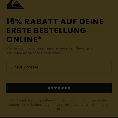
15% RABATT AUF DEINE
ERSTE BESTELLUNG
ONLINE*
Melde dich an, um immer die neuesten News und
exklusive Angebote zu erhalten.
Anmelden
(*) Angebot gültig online für alle, die sich neu angemeldet
haben - Alle Bedingungen findest du in deiner Willkommens-
Mail