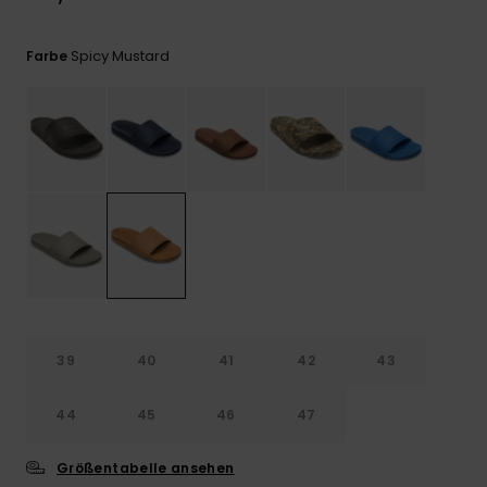
Kontaktformular.
FAQ
Spicy Mustard
Farbe
ansehen
39
40
41
42
43
44
45
46
47
Größentabelle ansehen