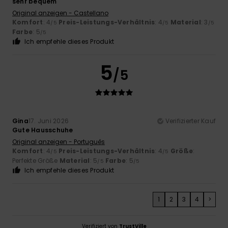
sehr bequem
Original anzeigen - Castellano
Komfort
: 4
Preis-Leistungs-Verhältnis
: 4
Material
: 3
/5
/5
/5
Farbe
: 5
/5
Ich empfehle dieses Produkt
5
/5
Gina
17. Juni 2026
Verifizierter Kauf
Gute Hausschuhe
Original anzeigen - Português
Komfort
: 4
Preis-Leistungs-Verhältnis
: 4
Größe
:
/5
/5
Perfekte Größe
Material
: 5
Farbe
: 5
/5
/5
Ich empfehle dieses Produkt
1
2
3
4
>
Verifiziert von
TrustVille