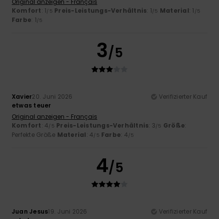
Original anzeigen - Français
Komfort
: 1
Preis-Leistungs-Verhältnis
: 1
Material
: 1
/5
/5
/5
Farbe
: 1
/5
3
/5
Xavier
20. Juni 2026
Verifizierter Kauf
etwas teuer
Original anzeigen - Français
Komfort
: 4
Preis-Leistungs-Verhältnis
: 3
Größe
:
/5
/5
Perfekte Größe
Material
: 4
Farbe
: 4
/5
/5
4
/5
Juan Jesus
19. Juni 2026
Verifizierter Kauf