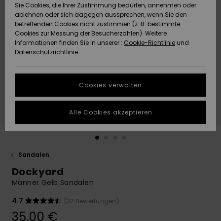
Freedom
Sie Cookies, die Ihrer Zustimmung bedürfen, annehmen oder
Community
ablehnen oder sich dagegen aussprechen, wenn Sie den
HILFE & KONTAKT
betreffenden Cookies nicht zustimmen (z. B. bestimmte
Datenschutz
Brandneu
Brandneu
Cookies zur Messung der Besucherzahlen). Weitere
Informationen finden Sie in unserer :
Cookie-Richtlinie
und
NACHHALTIGKEIT
Datenschutzrichtlinie
Größenführer
Highlights
Highlights
SHOPS
Starten Sie eine
Cookies verwalten
Unterhaltung,
QUIKSILVER APP
um die
schnellste
Alle Cookies akzeptieren
Antwort auf Ihre
WUNSCHLISTE
Frage zu
erhalten.
Sandalen
Unterhaltung
starten
Dockyard
Finden Sie
Männer Gelb Sandalen
Antworten auf
die häufigsten
4.7
(32 Bewertungen)
Fragen sowie
35,00 €
unser