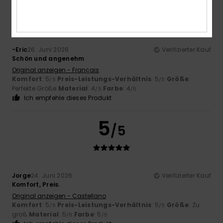
5
/5
-Eric
26. Juni 2026
Verifizierter Kauf
Schön und angenehm
Original anzeigen - Français
Komfort
: 5
Preis-Leistungs-Verhältnis
: 5
Größe
:
/5
/5
Perfekte Größe
Material
: 4
Farbe
: 4
/5
/5
Ich empfehle dieses Produkt
5
/5
Jorge
24. Juni 2026
Verifizierter Kauf
Komfort, Preis.
Original anzeigen - Castellano
Komfort
: 5
Preis-Leistungs-Verhältnis
: 5
Größe
: Zu
/5
/5
groß
Material
: 5
Farbe
: 5
/5
/5