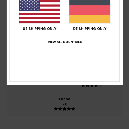
basierend auf
1 verifizierten Bewertungen
seit Juli
2026
100% unserer Kunden empfehlen dieses Produkt
Komfort
US SHIPPING ONLY
DE SHIPPING ONLY
3.0
VIEW ALL COUNTRIES
Preis-Leistungs-Verhältnis
3.0
Größe
Material
4.0
Zu klein
Zu groß
Farbe
5.0