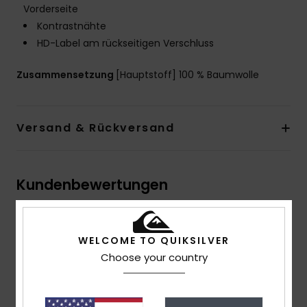
Vorderseite
Kontrastnähte
HD-Label am rückseitigen Verschluss
Zusammensetzung
[Hauptstoff] 100 % Baumwolle
Versand & Rückversand
Kundenbewertungen
Durchschnittliche Bewertung
WELCOME TO QUIKSILVER
4.0
Choose your country
/5