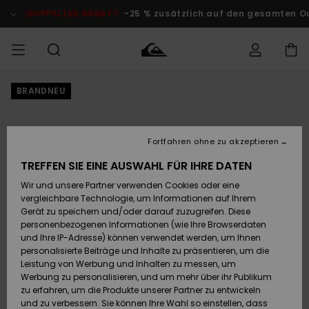
Direkt
zur
DOPPELTER RABATT
-25 % zusätzlich auf den gesamten O
Produktinformation
springen
BRANDNEU
Auf meine
MÄNNER
Kleidung
Kleidung
Shop
Surf Shop
Snow Shop
Outlet
Bestellung
Männer
Männer
Herren
zugreifen
JUNGEN
Fortfahren ohne zu akzeptieren
Accessoires
Accessoires
Brandneu
Versand
Surf Shop
Snow Shop
Outlet
TREFFEN SIE EINE AUSWAHL FÜR IHRE DATEN
FRAUEN
Kinder
Kinder
KINDER
Wir und unsere Partner verwenden Cookies oder eine
Retouren
Schuhe&
Schuhe&
Highlights
vergleichbare Technologie, um Informationen auf Ihrem
Flip-Flops
Flip-Flops
SURF
Gerät zu speichern und/oder darauf zuzugreifen. Diese
Highlights
Snow Shop
Outlet
personenbezogenen Informationen (wie Ihre Browserdaten
Bezahlung
Damen
Frauen
und Ihre IP-Adresse) können verwendet werden, um Ihnen
Snow
SNOW
personalisierte Beiträge und Inhalte zu präsentieren, um die
Surf
Surf
Geschenkkarte
Leistung von Werbung und Inhalten zu messen, um
Community
Werbung zu personalisieren, und um mehr über ihr Publikum
Highlights
DOPPELTER
zu erfahren, um die Produkte unserer Partner zu entwickeln
RABATT
Quiksilver
Snow
Snow
und zu verbessern. Sie können Ihre Wahl so einstellen, dass