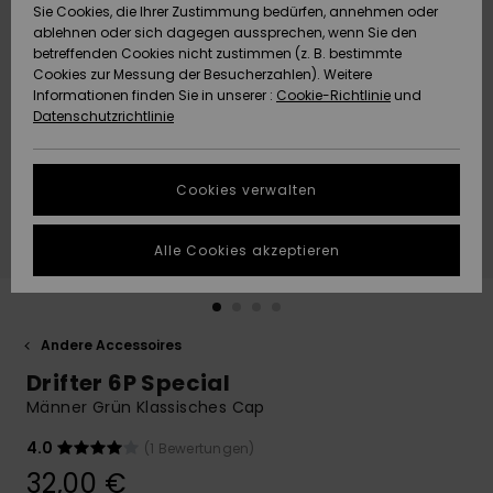
Freedom
Sie Cookies, die Ihrer Zustimmung bedürfen, annehmen oder
Community
ablehnen oder sich dagegen aussprechen, wenn Sie den
HILFE & KONTAKT
betreffenden Cookies nicht zustimmen (z. B. bestimmte
Datenschutz
Brandneu
Brandneu
Cookies zur Messung der Besucherzahlen). Weitere
Informationen finden Sie in unserer :
Cookie-Richtlinie
und
NACHHALTIGKEIT
Datenschutzrichtlinie
Größenführer
Highlights
Highlights
SHOPS
Starten Sie eine
Cookies verwalten
Unterhaltung,
QUIKSILVER APP
um die
schnellste
Alle Cookies akzeptieren
Antwort auf Ihre
WUNSCHLISTE
Frage zu
erhalten.
Andere Accessoires
Unterhaltung
starten
Drifter 6P Special
Finden Sie
Männer Grün Klassisches Cap
Antworten auf
die häufigsten
4.0
(1 Bewertungen)
Fragen sowie
32,00 €
unser