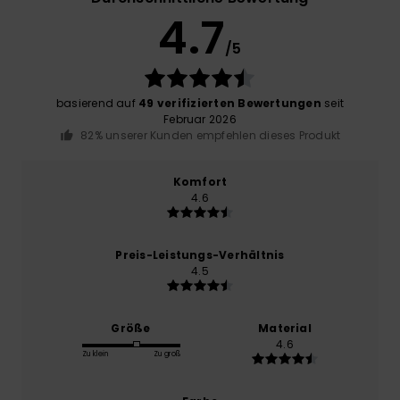
4.7
/5
basierend auf
49 verifizierten Bewertungen
seit
Februar 2026
82% unserer Kunden empfehlen dieses Produkt
Komfort
4.6
Preis-Leistungs-Verhältnis
4.5
Größe
Material
4.6
Zu klein
Zu groß