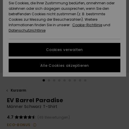
Freedom
Sie Cookies, die Ihrer Zustimmung bedürfen, annehmen oder
Community
ablehnen oder sich dagegen aussprechen, wenn Sie den
HILFE & KONTAKT
betreffenden Cookies nicht zustimmen (z. B. bestimmte
Datenschutz
Brandneu
Brandneu
Cookies zur Messung der Besucherzahlen). Weitere
Informationen finden Sie in unserer :
Cookie-Richtlinie
und
NACHHALTIGKEIT
Datenschutzrichtlinie
Größenführer
Highlights
Highlights
SHOPS
Starten Sie eine
Cookies verwalten
Unterhaltung,
QUIKSILVER APP
um die
schnellste
Alle Cookies akzeptieren
Antwort auf Ihre
WUNSCHLISTE
Frage zu
erhalten.
Kurzarm
Unterhaltung
starten
EV Barrel Paradise
Finden Sie
Männer Schwarz T-Shirt
Antworten auf
die häufigsten
4.7
(49 Bewertungen)
Fragen sowie
ECO-BONUS
unser