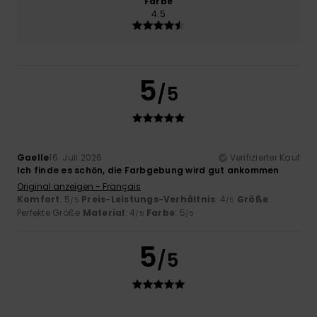
Farbe
4.5
5
/5
Gaelle
16. Juli 2026
Verifizierter Kauf
Ich finde es schön, die Farbgebung wird gut ankommen
Original anzeigen - Français
Komfort
: 5
Preis-Leistungs-Verhältnis
: 4
Größe
:
/5
/5
Perfekte Größe
Material
: 4
Farbe
: 5
/5
/5
5
/5