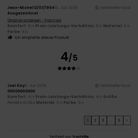
Jean-Michel12/01/1954
10. Juli 2026
Verifizierter Kauf
Ausgezeichnet
Original anzeigen - Français
Komfort
: 5
Preis-Leistungs-Verhältnis
: 5
Material
: 4
/5
/5
/5
Farbe
: 4
/5
Ich empfehle dieses Produkt
4
/5
Joel Kay
9. Juli 2026
Verifizierter Kauf
00000000000
Komfort
: 4
Preis-Leistungs-Verhältnis
: 4
Größe
:
/5
/5
Perfekte Größe
Material
: 3
Farbe
: 2
/5
/5
1
2
3
...
5
>
Verifiziert von
TrustVille