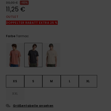
Kontaktformular.
30,00 €
63%
11,25 €
FAQ
ansehen
OUTLET
DOPPELTER RABATT EXTRA 25 %
Tarmac
Farbe
XS
S
M
L
XL
XXL
Größentabelle ansehen