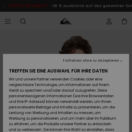
Direkt
zur
DOPPELTER RABATT
-25 % zusätzlich auf den gesamten O
Produktinformation
springen
Auf meine
MÄNNER
Kleidung
Kleidung
Shop
Surf Shop
Snow Shop
Outlet
Bestellung
Männer
Männer
Herren
zugreifen
JUNGEN
Fortfahren ohne zu akzeptieren
Accessoires
Accessoires
Brandneu
Versand
Surf Shop
Snow Shop
Outlet
TREFFEN SIE EINE AUSWAHL FÜR IHRE DATEN
FRAUEN
Kinder
Kinder
KINDER
Wir und unsere Partner verwenden Cookies oder eine
Retouren
Schuhe&
Schuhe&
Highlights
vergleichbare Technologie, um Informationen auf Ihrem
Flip-Flops
Flip-Flops
SURF
Gerät zu speichern und/oder darauf zuzugreifen. Diese
Highlights
Snow Shop
Outlet
personenbezogenen Informationen (wie Ihre Browserdaten
Bezahlung
Damen
Frauen
und Ihre IP-Adresse) können verwendet werden, um Ihnen
Snow
SNOW
personalisierte Beiträge und Inhalte zu präsentieren, um die
Surf
Surf
Geschenkkarte
Leistung von Werbung und Inhalten zu messen, um
Community
Werbung zu personalisieren, und um mehr über ihr Publikum
Highlights
DOPPELTER
zu erfahren, um die Produkte unserer Partner zu entwickeln
RABATT
Quiksilver
Snow
Snow
und zu verbessern. Sie können Ihre Wahl so einstellen, dass