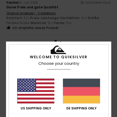
Yanina
14. Juli 2026
Verifizierter Kauf
Guter Preis und gute Qualität
Original anzeigen - Castellano
Komfort
: 5
Preis-Leistungs-Verhältnis
: 5
Größe
:
/5
/5
Perfekte Größe
Material
: 5
Farbe
: 5
/5
/5
Ich empfehle dieses Produkt
4
/5
WELCOME TO QUIKSILVER
Choose your country
Van elstraete
13. Juli 2026
Verifizierter Kauf
Passt gut
Original anzeigen - Français
Komfort
: 4
Preis-Leistungs-Verhältnis
: 4
Größe
:
/5
/5
Perfekte Größe
Material
: 4
Farbe
: 4
/5
/5
Ich empfehle dieses Produkt
5
US SHIPPING ONLY
DE SHIPPING ONLY
/5