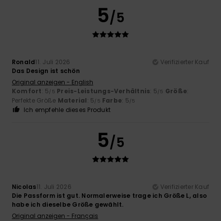
5
/5
Ronald
11. Juli 2026
Verifizierter Kauf
Das Design ist schön
Original anzeigen - English
Komfort
: 5
Preis-Leistungs-Verhältnis
: 5
Größe
:
/5
/5
Perfekte Größe
Material
: 5
Farbe
: 5
/5
/5
Ich empfehle dieses Produkt
5
/5
Nicolas
11. Juli 2026
Verifizierter Kauf
Die Passform ist gut. Normalerweise trage ich Größe L, also
habe ich dieselbe Größe gewählt.
Original anzeigen - Français