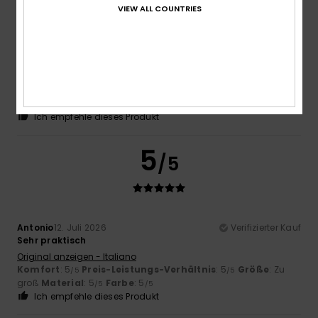
VIEW ALL COUNTRIES
Zakari
12. Juli 2026
Verifizierter Kauf
Perfekt bündig
Original anzeigen - Français
Komfort
: 5
Preis-Leistungs-Verhältnis
: 5
Größe
:
/5
/5
Perfekte Größe
Material
: 5
Farbe
: 5
/5
/5
Ich empfehle dieses Produkt
5
/5
Antonio
12. Juli 2026
Verifizierter Kauf
Sehr praktisch
Original anzeigen - Italiano
Komfort
: 5
Preis-Leistungs-Verhältnis
: 5
Größe
: Zu
/5
/5
groß
Material
: 5
Farbe
: 5
/5
/5
Ich empfehle dieses Produkt