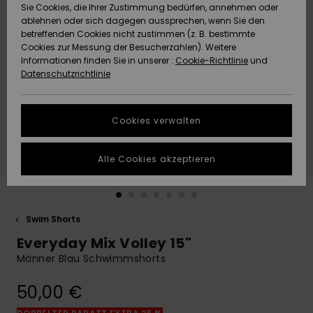
Freedom
Sie Cookies, die Ihrer Zustimmung bedürfen, annehmen oder
Community
ablehnen oder sich dagegen aussprechen, wenn Sie den
HILFE & KONTAKT
betreffenden Cookies nicht zustimmen (z. B. bestimmte
Datenschutz
Brandneu
Brandneu
Cookies zur Messung der Besucherzahlen). Weitere
Informationen finden Sie in unserer :
Cookie-Richtlinie
und
NACHHALTIGKEIT
Datenschutzrichtlinie
Größenführer
Highlights
Highlights
SHOPS
Starten Sie eine
Cookies verwalten
Unterhaltung,
QUIKSILVER APP
um die
schnellste
Alle Cookies akzeptieren
Antwort auf Ihre
WUNSCHLISTE
Frage zu
erhalten.
Swim Shorts
Unterhaltung
starten
Everyday Mix Volley 15"
Finden Sie
Männer Blau Schwimmshorts
Antworten auf
die häufigsten
50,00 €
Fragen sowie
unser