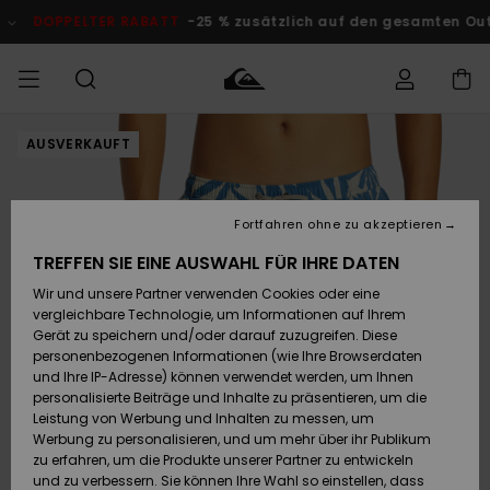
Direkt
zur
DOPPELTER RABATT
-25 % zusätzlich auf den gesamten Outlet-
Produktinformation
springen
AUSVERKAUFT
Auf meine
MÄNNER
Kleidung
Kleidung
Shop
Surf Shop
Snow Shop
Outlet
Bestellung
Männer
Männer
Herren
zugreifen
JUNGEN
Fortfahren ohne zu akzeptieren
Accessoires
Accessoires
Brandneu
Versand
Surf Shop
Snow Shop
Outlet
TREFFEN SIE EINE AUSWAHL FÜR IHRE DATEN
FRAUEN
Kinder
Kinder
KINDER
Wir und unsere Partner verwenden Cookies oder eine
Retouren
Schuhe&
Schuhe&
Highlights
vergleichbare Technologie, um Informationen auf Ihrem
Flip-Flops
Flip-Flops
SURF
Gerät zu speichern und/oder darauf zuzugreifen. Diese
Highlights
Snow Shop
Outlet
personenbezogenen Informationen (wie Ihre Browserdaten
Bezahlung
Damen
Frauen
und Ihre IP-Adresse) können verwendet werden, um Ihnen
Snow
SNOW
personalisierte Beiträge und Inhalte zu präsentieren, um die
Surf
Surf
Geschenkkarte
Leistung von Werbung und Inhalten zu messen, um
Community
Werbung zu personalisieren, und um mehr über ihr Publikum
Highlights
DOPPELTER
zu erfahren, um die Produkte unserer Partner zu entwickeln
RABATT
Quiksilver
Snow
Snow
und zu verbessern. Sie können Ihre Wahl so einstellen, dass