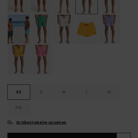
XS
S
M
L
XL
XXL
Größentabelle ansehen