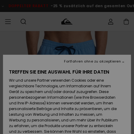
Direkt
zur
ELTER RABATT
-25 % zusätzlich auf den gesamten Outlet-Bere
Produktinformation
springen
Auf meine
MÄNNER
Kleidung
Kleidung
Shop
Surf Shop
Snow Shop
Outlet
Bestellung
Männer
Männer
Herren
zugreifen
JUNGEN
Fortfahren ohne zu akzeptieren
Accessoires
Accessoires
Brandneu
Versand
Surf Shop
Snow Shop
Outlet
TREFFEN SIE EINE AUSWAHL FÜR IHRE DATEN
FRAUEN
Kinder
Kinder
KINDER
Wir und unsere Partner verwenden Cookies oder eine
Retouren
Schuhe&
Schuhe&
Highlights
vergleichbare Technologie, um Informationen auf Ihrem
Flip-Flops
Flip-Flops
SURF
Gerät zu speichern und/oder darauf zuzugreifen. Diese
Highlights
Snow Shop
Outlet
personenbezogenen Informationen (wie Ihre Browserdaten
Bezahlung
Damen
Frauen
und Ihre IP-Adresse) können verwendet werden, um Ihnen
Snow
SNOW
personalisierte Beiträge und Inhalte zu präsentieren, um die
Surf
Surf
Geschenkkarte
Leistung von Werbung und Inhalten zu messen, um
Community
Werbung zu personalisieren, und um mehr über ihr Publikum
Highlights
DOPPELTER
zu erfahren, um die Produkte unserer Partner zu entwickeln
RABATT
Quiksilver
Snow
Snow
und zu verbessern. Sie können Ihre Wahl so einstellen, dass