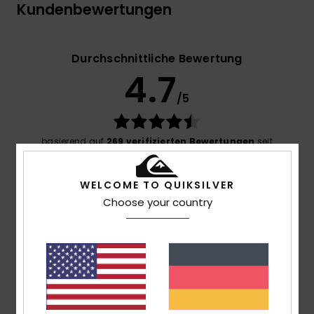
Kundenbewertungen
Durchschnittliche Bewertung
4.7
/5
basierend auf
269 verifizierten Bewertungen
seit
September 2025
77% unserer Kunden empfehlen dieses Produkt
WELCOME TO QUIKSILVER
Choose your country
Komfort
4.7
Preis-Leistungs-Verhältnis
4.6