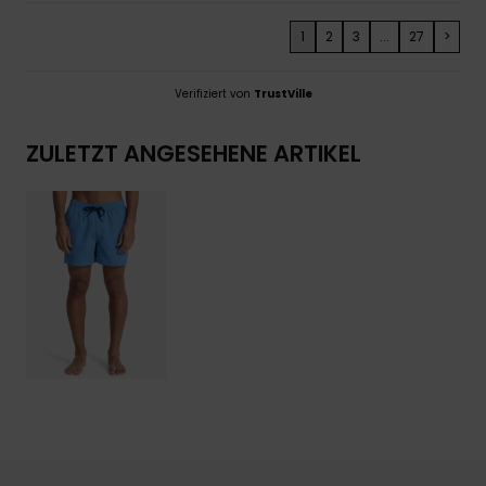
1
2
3
...
27
>
Verifiziert von
TrustVille
ZULETZT ANGESEHENE ARTIKEL