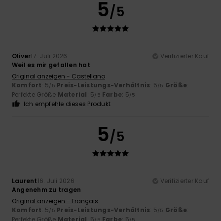
5
/5
Oliver
17. Juli 2026
Verifizierter Kauf
Weil es mir gefallen hat
Original anzeigen - Castellano
Komfort
: 5
Preis-Leistungs-Verhältnis
: 5
Größe
:
/5
/5
Perfekte Größe
Material
: 5
Farbe
: 5
/5
/5
Ich empfehle dieses Produkt
5
/5
Laurent
16. Juli 2026
Verifizierter Kauf
Angenehm zu tragen
Original anzeigen - Français
Komfort
: 5
Preis-Leistungs-Verhältnis
: 5
Größe
:
/5
/5
Perfekte Größe
Material
: 5
Farbe
: 5
/5
/5