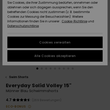
Freedom
Sie Cookies, die Ihrer Zustimmung bedürfen, annehmen oder
Community
ablehnen oder sich dagegen aussprechen, wenn Sie den
HILFE & KONTAKT
betreffenden Cookies nicht zustimmen (z. B. bestimmte
Datenschutz
Brandneu
Brandneu
Cookies zur Messung der Besucherzahlen). Weitere
Informationen finden Sie in unserer :
Cookie-Richtlinie
und
NACHHALTIGKEIT
Datenschutzrichtlinie
Größenführer
Highlights
Highlights
SHOPS
Starten Sie eine
Cookies verwalten
Unterhaltung,
QUIKSILVER APP
um die
schnellste
Alle Cookies akzeptieren
Antwort auf Ihre
WUNSCHLISTE
Frage zu
erhalten.
Swim Shorts
Unterhaltung
starten
Everyday Solid Volley 15"
Finden Sie
Männer Blau Schwimmshorts
Antworten auf
die häufigsten
4.7
(269 Bewertungen)
Fragen sowie
ECO-BONUS
unser