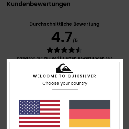
Kundenbewertungen
Durchschnittliche Bewertung
4.7
/5
basierend auf
269 verifizierten Bewertungen
seit
September 2025
77% unserer Kunden empfehlen dieses Produkt
WELCOME TO QUIKSILVER
Choose your country
Komfort
4.7
Preis-Leistungs-Verhältnis
4.6