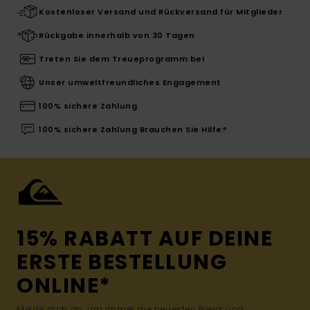
Kostenloser Versand und Rückversand für Mitglieder
Rückgabe innerhalb von 30 Tagen
Treten Sie dem Treueprogramm bei
Unser umweltfreundliches Engagement
100% sichere Zahlung
100% sichere Zahlung Brauchen Sie Hilfe?
15% RABATT AUF DEINE
ERSTE BESTELLUNG
ONLINE*
Melde dich an, um immer die neuesten News und