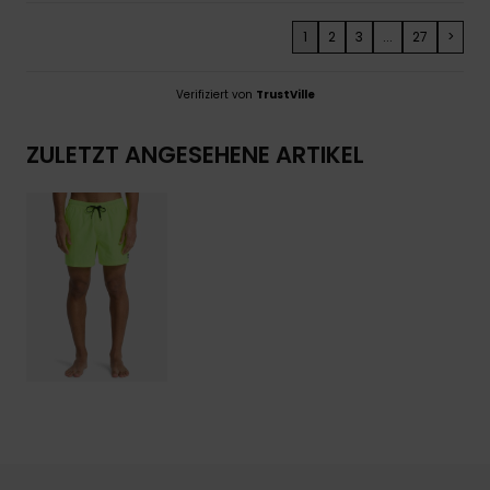
1
2
3
...
27
>
Verifiziert von
TrustVille
ZULETZT ANGESEHENE ARTIKEL