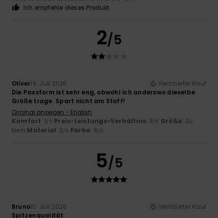
Ich empfehle dieses Produkt
2
/5
Oliver
16. Juli 2026
Verifizierter Kauf
Die Passform ist sehr eng, obwohl ich anderswo dieselbe
Größe trage. Spart nicht am Stoff!
Original anzeigen - English
Komfort
: 1
Preis-Leistungs-Verhältnis
: 3
Größe
: Zu
/5
/5
klein
Material
: 3
Farbe
: 4
/5
/5
5
/5
Bruno
15. Juli 2026
Verifizierter Kauf
Spitzenqualität