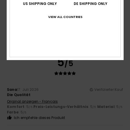
Größe
Material
US SHIPPING ONLY
DE SHIPPING ONLY
4.8
Zu klein
Zu groß
VIEW ALL COUNTRIES
Farbe
4.8
5
/5
Sana
17. Juli 2026
Verifizierter Kauf
Die Qualität
Original anzeigen - Français
Komfort
: 5
Preis-Leistungs-Verhältnis
: 5
Material
: 5
/5
/5
/5
Farbe
: 5
/5
Ich empfehle dieses Produkt