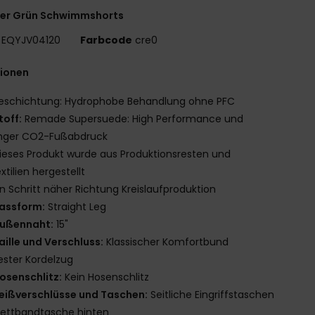
er Grün Schwimmshorts
EQYJV04120
Farbcode
cre0
tionen
eschichtung: Hydrophobe Behandlung ohne PFC
toff:
Remade Supersuede: High Performance und
inger CO2-Fußabdruck
ieses Produkt wurde aus Produktionsresten und
extilien hergestellt
in Schritt näher Richtung Kreislaufproduktion
assform:
Straight Leg
ußennaht:
15"
aille und Verschluss:
Klassischer Komfortbund
ester Kordelzug
osenschlitz:
Kein Hosenschlitz
eißverschlüsse und Taschen:
Seitliche Eingriffstaschen
lettbandtasche hinten