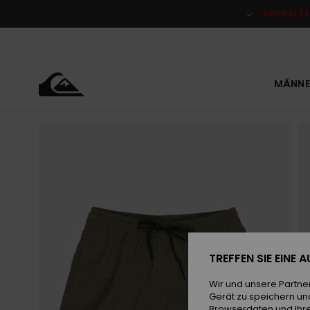
Direkt
zur
DOPPELTE
Produktinformation
springen
MÄNNE
TREFFEN SIE EINE
Wir und unsere Partne
Gerät zu speichern un
Browserdaten und Ihre