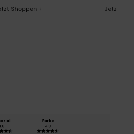
etzt Shoppen
Jetzt Sh
erial
Farbe
4.8
4.8