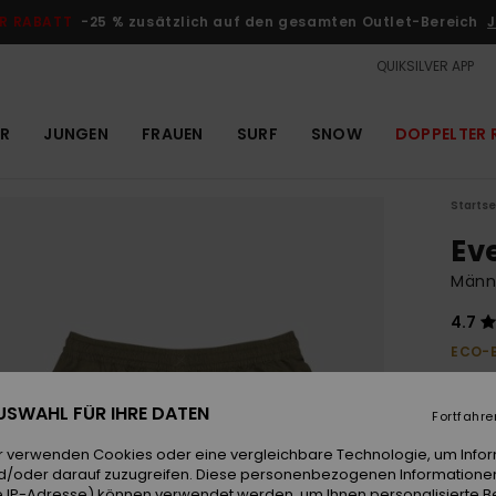
R RABATT
-25 % zusätzlich auf den gesamten Outlet-Bereich
J
QUIKSILVER APP
R
JUNGEN
FRAUEN
SURF
SNOW
DOPPELTER 
Startse
Ev
Männ
4.7
ECO-
30,
 AUSWAHL FÜR IHRE DATEN
Fortfahre
Farb
r verwenden Cookies oder eine vergleichbare Technologie, um Info
d/oder darauf zuzugreifen. Diese personenbezogenen Informationen
 IP-Adresse) können verwendet werden, um Ihnen personalisierte Be