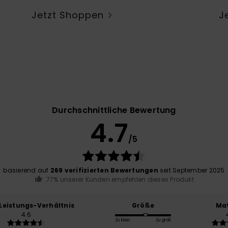
Jetzt Shoppen
J
Durchschnittliche Bewertung
4.7
/5
basierend auf
269 verifizierten Bewertungen
seit September 2025
77% unserer Kunden empfehlen dieses Produkt
-Leistungs-Verhältnis
Größe
Mat
4.6
Zu klein
Zu groß