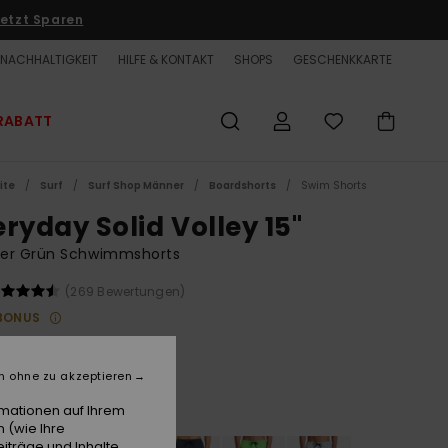
etzt Sparen
NACHHALTIGKEIT
HILFE & KONTAKT
SHOPS
GESCHENKKARTE
RABATT
ite
Surf
Surf Shop Männer
Boardshorts
Swim Shorts
eryday Solid Volley 15"
er Grün Schwimmshorts
(269 Bewertungen)
BONUS
00 €
n ohne zu akzeptieren
Grape Leaf
e
rmationen auf Ihrem
 (wie Ihre
iträge und Inhalte