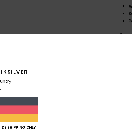
W
S
R
Zusa
Ver
IKSILVER
untry
DE SHIPPING ONLY