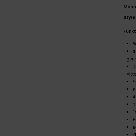
Männ
Style
Funk
B
S
ger
D
Altt
E
P
A
T
F
H
R
K