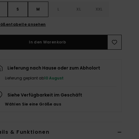
S
S
M
L
XL
XXL
ößentabelle ansehen
In den Warenkorb
Lieferung nach Hause oder zum Abholort
Lieferung geplant ab
10 August
Siehe Verfügbarkeit im Geschäft
Wählen Sie eine Größe aus
ils & Funktionen