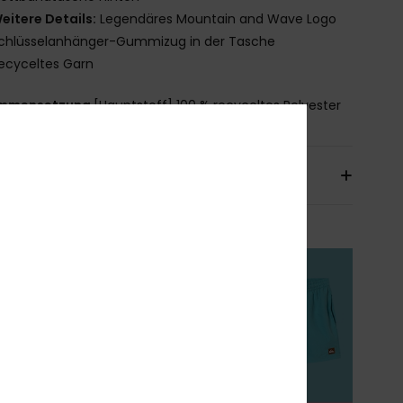
eitere Details:
Legendäres Mountain and Wave Logo
chlüsselanhänger-Gummizug in der Tasche
ecyceltes Garn
mmensetzung
[Hauptstoff] 100 % recyceltes Polyester
sand & Rückversand