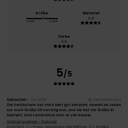
Größe
Material
4.8
Zu klein
Zu groß
Farbe
4.9
5
/5
Sebastien
7. Juli 2026
Verifizierter Kauf
Die Verkäuferin hat mich sehr gut beraten, obwohl im Laden
nur noch Größe 30 vorrätig war, und sie hat mir Größe 31
bestellt. Und tatsächlich sitzt er viel besser.
Original anzeigen - Français
Komfort
: 5
Preis-Leistungs-Verhältnis
: 5
Größe
:
/5
/5