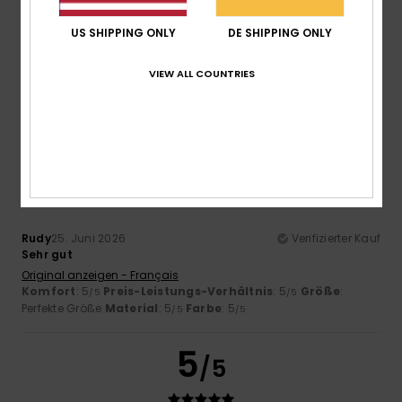
Rudy
25. Juni 2026
Verifizierter Kauf
US SHIPPING ONLY
DE SHIPPING ONLY
Sehr gut
Original anzeigen - Français
VIEW ALL COUNTRIES
Komfort
: 5
Preis-Leistungs-Verhältnis
: 5
Größe
:
/5
/5
Perfekte Größe
Material
: 5
Farbe
: 5
/5
/5
5
/5
Rudy
25. Juni 2026
Verifizierter Kauf
Sehr gut
Original anzeigen - Français
Komfort
: 5
Preis-Leistungs-Verhältnis
: 5
Größe
:
/5
/5
Perfekte Größe
Material
: 5
Farbe
: 5
/5
/5
5
/5