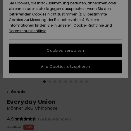
Freedom
Sie Cookies, die Ihrer Zustimmung bedürfen, annehmen oder
Community
ablehnen oder sich dagegen aussprechen, wenn Sie den
HILFE & KONTAKT
betreffenden Cookies nicht zustimmen (z. B. bestimmte
Datenschutz
Brandneu
Brandneu
Cookies zur Messung der Besucherzahlen). Weitere
Informationen finden Sie in unserer :
Cookie-Richtlinie
und
NACHHALTIGKEIT
Datenschutzrichtlinie
Größenführer
Highlights
Highlights
SHOPS
Starten Sie eine
Cookies verwalten
Unterhaltung,
QUIKSILVER APP
um die
schnellste
Alle Cookies akzeptieren
Antwort auf Ihre
WUNSCHLISTE
Frage zu
erhalten.
Gerade
Unterhaltung
starten
Everyday Union
Finden Sie
Männer Blau Chinohose
Antworten auf
die häufigsten
4.9
(29 Bewertungen)
Fragen sowie
75,00 €
63%
unser