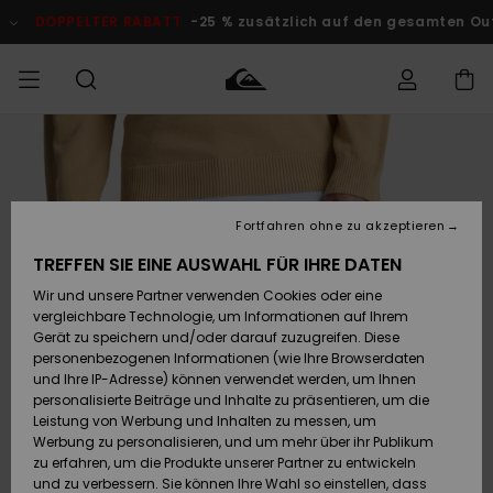
Direkt
zur
DOPPELTER RABATT
-25 % zusätzlich auf den gesamten O
Produktinformation
springen
Auf meine
MÄNNER
Kleidung
Kleidung
Shop
Surf Shop
Snow Shop
Outlet
Bestellung
Männer
Männer
Herren
zugreifen
JUNGEN
Fortfahren ohne zu akzeptieren
Accessoires
Accessoires
Brandneu
Versand
Surf Shop
Snow Shop
Outlet
TREFFEN SIE EINE AUSWAHL FÜR IHRE DATEN
FRAUEN
Kinder
Kinder
KINDER
Wir und unsere Partner verwenden Cookies oder eine
Retouren
Schuhe&
Schuhe&
Highlights
vergleichbare Technologie, um Informationen auf Ihrem
Flip-Flops
Flip-Flops
SURF
Gerät zu speichern und/oder darauf zuzugreifen. Diese
Highlights
Snow Shop
Outlet
personenbezogenen Informationen (wie Ihre Browserdaten
Bezahlung
Damen
Frauen
und Ihre IP-Adresse) können verwendet werden, um Ihnen
Snow
SNOW
personalisierte Beiträge und Inhalte zu präsentieren, um die
Surf
Surf
Geschenkkarte
Leistung von Werbung und Inhalten zu messen, um
Community
Werbung zu personalisieren, und um mehr über ihr Publikum
Highlights
DOPPELTER
zu erfahren, um die Produkte unserer Partner zu entwickeln
RABATT
Quiksilver
Snow
Snow
und zu verbessern. Sie können Ihre Wahl so einstellen, dass