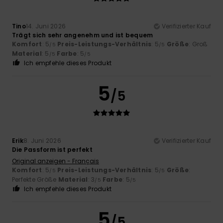
Tino
14. Juni 2026
Verifizierter Kauf
Trägt sich sehr angenehm und ist bequem
Komfort
: 5
Preis-Leistungs-Verhältnis
: 5
Größe
: Groß
/5
/5
Material
: 5
Farbe
: 5
/5
/5
Ich empfehle dieses Produkt
5
/5
Erik
8. Juni 2026
Verifizierter Kauf
Die Passform ist perfekt
Original anzeigen - Français
Komfort
: 5
Preis-Leistungs-Verhältnis
: 5
Größe
:
/5
/5
Perfekte Größe
Material
: 3
Farbe
: 5
/5
/5
Ich empfehle dieses Produkt
5
/5