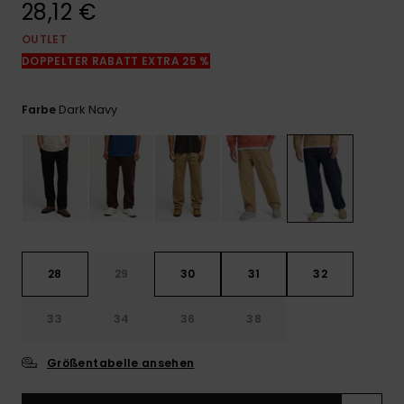
28,12 €
Kontaktformular.
OUTLET
FAQ
ansehen
DOPPELTER RABATT EXTRA 25 %
Dark Navy
Farbe
28
29
30
31
32
33
34
36
38
Größentabelle ansehen