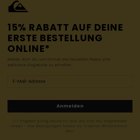
15% RABATT AUF DEINE
ERSTE BESTELLUNG
ONLINE*
Melde dich an, um immer die neuesten News und
exklusive Angebote zu erhalten.
Anmelden
(*) Angebot gültig online für alle, die sich neu angemeldet
haben - Alle Bedingungen findest du in deiner Willkommens-
Mail