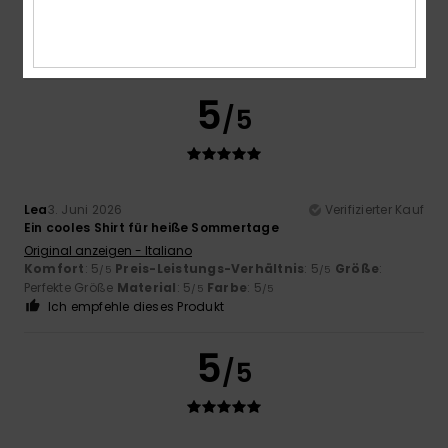
Komfort
: 5
Preis-Leistungs-Verhältnis
: 4
Größe
:
/5
/5
Perfekte Größe
Material
: 5
Farbe
: 5
/5
/5
Ich empfehle dieses Produkt
5
/5
Lea
3. Juni 2026
Verifizierter Kauf
Ein cooles Shirt für heiße Sommertage
Original anzeigen - Italiano
Komfort
: 5
Preis-Leistungs-Verhältnis
: 5
Größe
:
/5
/5
Perfekte Größe
Material
: 5
Farbe
: 5
/5
/5
Ich empfehle dieses Produkt
5
/5