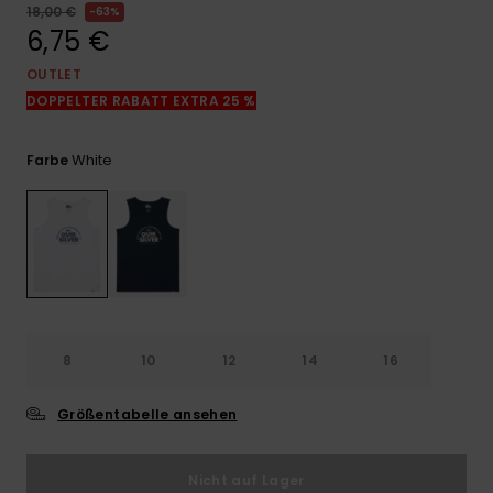
Kontaktformular.
18,00 €
63%
6,75 €
FAQ
ansehen
OUTLET
DOPPELTER RABATT EXTRA 25 %
White
Farbe
8
10
12
14
16
Größentabelle ansehen
Nicht auf Lager