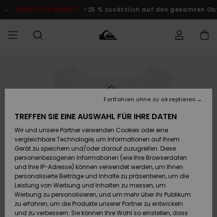
Direkt
zur
OPPELTER RABATT
-25 % zusätzlich auf den gesamten Outlet-B
Produktinformation
springen
Auf meine
MÄNNER
Kleidung
Kleidung
Shop
Surf Shop
Snow Shop
Outlet
Bestellung
Männer
Männer
Herren
zugreifen
JUNGEN
Fortfahren ohne zu akzeptieren
Accessoires
Accessoires
Brandneu
Versand
Surf Shop
Snow Shop
Outlet
TREFFEN SIE EINE AUSWAHL FÜR IHRE DATEN
FRAUEN
Kinder
Kinder
KINDER
Wir und unsere Partner verwenden Cookies oder eine
Retouren
Schuhe&
Schuhe&
Highlights
vergleichbare Technologie, um Informationen auf Ihrem
Flip-Flops
Flip-Flops
SURF
Gerät zu speichern und/oder darauf zuzugreifen. Diese
Highlights
Snow Shop
Outlet
personenbezogenen Informationen (wie Ihre Browserdaten
Bezahlung
Damen
Frauen
und Ihre IP-Adresse) können verwendet werden, um Ihnen
Snow
SNOW
personalisierte Beiträge und Inhalte zu präsentieren, um die
Surf
Surf
Geschenkkarte
Leistung von Werbung und Inhalten zu messen, um
Community
Werbung zu personalisieren, und um mehr über ihr Publikum
Highlights
DOPPELTER
zu erfahren, um die Produkte unserer Partner zu entwickeln
RABATT
Quiksilver
Snow
Snow
und zu verbessern. Sie können Ihre Wahl so einstellen, dass