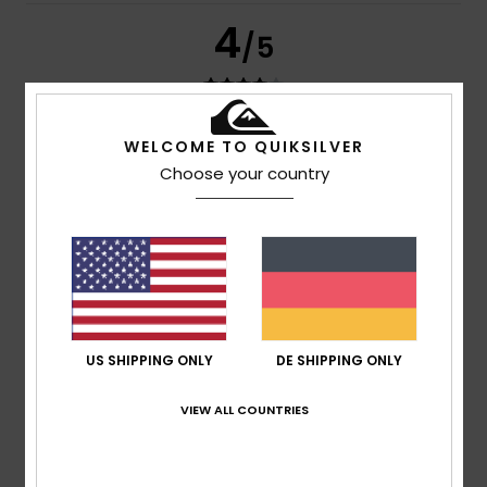
4
/5
Ricardo
2. Juli 2026
Verifizierter Kauf
WELCOME TO QUIKSILVER
Preis-Leistungs-Verhältnis...
Choose your country
Original anzeigen - Português
Komfort
: 4
Preis-Leistungs-Verhältnis
: 4
Material
: 4
/5
/5
/5
Farbe
: 4
/5
Ich empfehle dieses Produkt
4
/5
US SHIPPING ONLY
DE SHIPPING ONLY
VIEW ALL COUNTRIES
Elena
17. Juni 2026
Verifizierter Kauf
Sie ist perfekt, aber für unseren Geschmack würde sie
proportional etwas kürzer besser aussehen.
Original anzeigen - Castellano