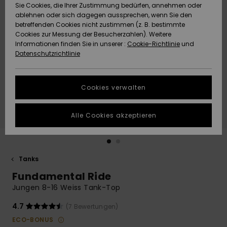
Freedom
Sie Cookies, die Ihrer Zustimmung bedürfen, annehmen oder
Community
ablehnen oder sich dagegen aussprechen, wenn Sie den
HILFE & KONTAKT
betreffenden Cookies nicht zustimmen (z. B. bestimmte
Datenschutz
Brandneu
Brandneu
Cookies zur Messung der Besucherzahlen). Weitere
Informationen finden Sie in unserer :
Cookie-Richtlinie
und
NACHHALTIGKEIT
Datenschutzrichtlinie
Größenführer
Highlights
Highlights
SHOPS
Starten Sie eine
Cookies verwalten
Unterhaltung,
QUIKSILVER APP
um die
schnellste
Alle Cookies akzeptieren
Antwort auf Ihre
WUNSCHLISTE
Frage zu
erhalten.
Tanks
Unterhaltung
starten
Fundamental Ride
Finden Sie
Jungen 8-16 Weiss Tank-Top
Antworten auf
die häufigsten
4.7
(7 Bewertungen)
Fragen sowie
ECO-BONUS
unser