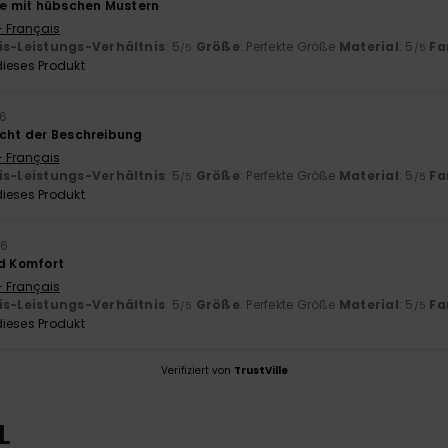
 mit hübschen Mustern
- Français
is-Leistungs-Verhältnis
: 5
Größe
: Perfekte Größe
Material
: 5
Fa
/5
/5
ieses Produkt
26
icht der Beschreibung
- Français
is-Leistungs-Verhältnis
: 5
Größe
: Perfekte Größe
Material
: 5
Fa
/5
/5
ieses Produkt
26
nd Komfort
- Français
is-Leistungs-Verhältnis
: 5
Größe
: Perfekte Größe
Material
: 5
Fa
/5
/5
ieses Produkt
Verifiziert von
TrustVille
L