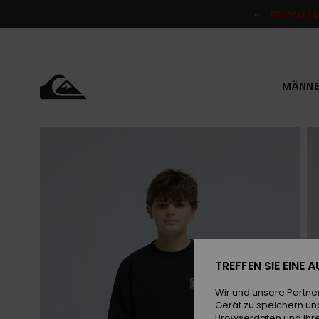
Direkt
zur
DOPPELTE
Produktinformation
springen
MÄNNE
TREFFEN SIE EINE
Wir und unsere Partne
Gerät zu speichern un
Browserdaten und Ihre