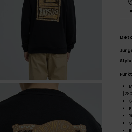
Deta
Junge
Style
Funk
M
[28
G
P
R
G
B