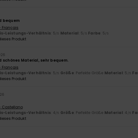
d bequem
- Français
is-Leistungs-Verhältnis
: 5
Material
: 5
Farbe
: 5
/5
/5
/5
ieses Produkt
026
 schönes Material, sehr bequem.
- Français
is-Leistungs-Verhältnis
: 5
Größe
: Perfekte Größe
Material
: 5
Fa
/5
/5
ieses Produkt
026
- Castellano
is-Leistungs-Verhältnis
: 4
Größe
: Perfekte Größe
Material
: 4
Fa
/5
/5
ieses Produkt