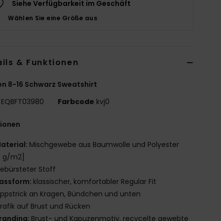
Siehe Verfügbarkeit im Geschäft
Wählen Sie eine Größe aus
ils & Funktionen
n 8-16 Schwarz Sweatshirt
EQBFT03980
Farbcode
kvj0
tionen
aterial:
Mischgewebe aus Baumwolle und Polyester
0 g/m2]
ebürsteter Stoff
assform:
klassischer, komfortabler Regular Fit
ippstrick an Kragen, Bündchen und unten
rafik auf Brust und Rücken
randing:
Brust- und Kapuzenmotiv, recycelte gewebte