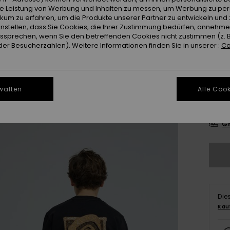
ie Leistung von Werbung und Inhalten zu messen, um Werbung zu per
Farb
ikum zu erfahren, um die Produkte unserer Partner zu entwickeln und 
instellen, dass Sie Cookies, die Ihrer Zustimmung bedürfen, annehm
sprechen, wenn Sie den betreffenden Cookies nicht zustimmen (z. 
er Besucherzahlen). Weitere Informationen finden Sie in unserer :
Co
walten
Alle Cook
8
Gr
Die
Kau