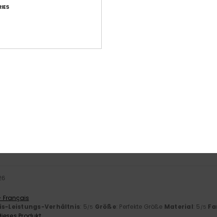
IES
Durchschnittliche Bewertung
5.0
/5
basierend auf
7 verifizierten Bewertungen
seit April 2026
100% unserer Kunden empfehlen dieses Produkt
-Leistungs-Verhältnis
Größe
Mat
4.9
Zu klein
Zu groß
026
- Français
is-Leistungs-Verhältnis
: 5
Größe
: Perfekte Größe
Material
: 5
Fa
/5
/5
ieses Produkt