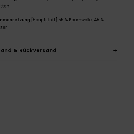
etten
mmensetzung
[Hauptstoff] 55 % Baumwolle, 45 %
ster
sand & Rückversand