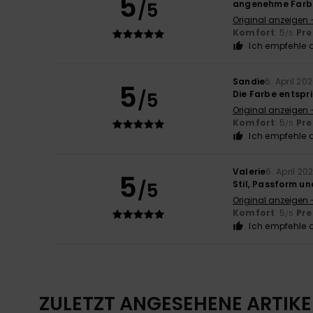
5
/5
angenehme Farbe
Original anzeigen 
Komfort
: 5
Pre
/5
Ich empfehle d
Sandie
6. April 20
5
/5
Die Farbe entspr
Original anzeigen 
Komfort
: 5
Pre
/5
Ich empfehle d
Valerie
6. April 20
5
/5
Stil, Passform u
Original anzeigen 
Komfort
: 5
Pre
/5
Ich empfehle d
ZULETZT ANGESEHENE ARTIKE