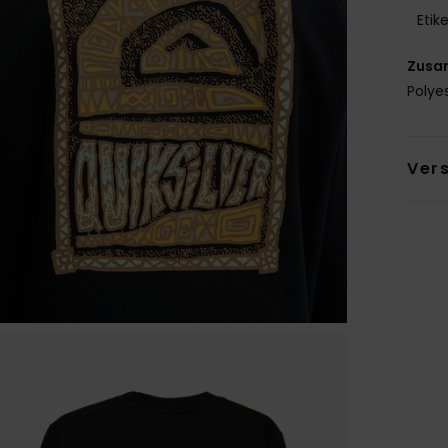
Etik
Zusa
Polye
Ver