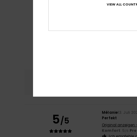
VIEW ALL COUNTR
Komfort
Preis
5.0
Mélanie
13. Juli 2
5
/5
Perfekt
Original anzeigen 
Komfort
: 5
Pre
/5
Ich empfehle d