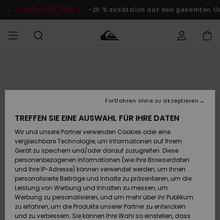
Direkt
zur
DOPPELTER RABATT
-25 % zusätzlich auf den gesamten O
Produktinformation
springen
Auf meine
MÄNNER
Kleidung
Kleidung
Shop
Surf Shop
Snow Shop
Outlet
Bestellung
Männer
Männer
Herren
zugreifen
JUNGEN
Fortfahren ohne zu akzeptieren
Accessoires
Accessoires
Brandneu
Versand
Surf Shop
Snow Shop
Outlet
TREFFEN SIE EINE AUSWAHL FÜR IHRE DATEN
FRAUEN
Kinder
Kinder
KINDER
Wir und unsere Partner verwenden Cookies oder eine
Retouren
Schuhe&
Schuhe&
Highlights
vergleichbare Technologie, um Informationen auf Ihrem
Flip-Flops
Flip-Flops
SURF
Gerät zu speichern und/oder darauf zuzugreifen. Diese
Highlights
Snow Shop
Outlet
personenbezogenen Informationen (wie Ihre Browserdaten
Bezahlung
Damen
Frauen
und Ihre IP-Adresse) können verwendet werden, um Ihnen
Snow
SNOW
personalisierte Beiträge und Inhalte zu präsentieren, um die
Surf
Surf
Geschenkkarte
Leistung von Werbung und Inhalten zu messen, um
Community
Werbung zu personalisieren, und um mehr über ihr Publikum
Highlights
DOPPELTER
zu erfahren, um die Produkte unserer Partner zu entwickeln
RABATT
Quiksilver
Snow
Snow
und zu verbessern. Sie können Ihre Wahl so einstellen, dass