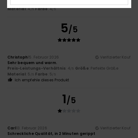
Komfort
: 3
Preis-Leistungs-Verhältnis
: 4
Größe
: Klein
/5
/5
Material
: 4
Farbe
: 4
/5
/5
5
/5
Christoph
15. Februar 2026
Verifizierter Kauf
Sehr bequem und warm.
Preis-Leistungs-Verhältnis
: 4
Größe
: Perfekte Größe
/5
Material
: 5
Farbe
: 5
/5
/5
Ich empfehle dieses Produkt
1
/5
Carl
13. Februar 2026
Verifizierter Kauf
Schreckliche Qualität, in 2 Minuten gerippt