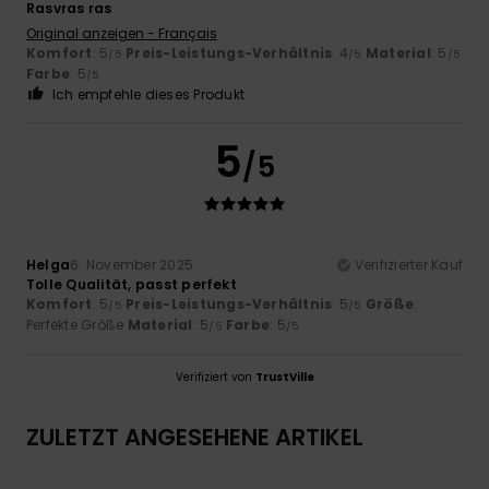
Rasvras ras
Original anzeigen - Français
Komfort
: 5
Preis-Leistungs-Verhältnis
: 4
Material
: 5
/5
/5
/5
Farbe
: 5
/5
Ich empfehle dieses Produkt
5
/5
Helga
6. November 2025
Verifizierter Kauf
Tolle Qualität, passt perfekt
Komfort
: 5
Preis-Leistungs-Verhältnis
: 5
Größe
:
/5
/5
Perfekte Größe
Material
: 5
Farbe
: 5
/5
/5
Verifiziert von
TrustVille
ZULETZT ANGESEHENE ARTIKEL