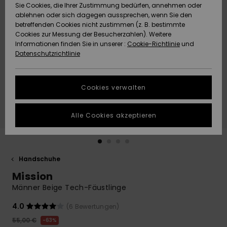
Freedom
Sie Cookies, die Ihrer Zustimmung bedürfen, annehmen oder
Community
ablehnen oder sich dagegen aussprechen, wenn Sie den
HILFE & KONTAKT
betreffenden Cookies nicht zustimmen (z. B. bestimmte
Datenschutz
Brandneu
Brandneu
Cookies zur Messung der Besucherzahlen). Weitere
Informationen finden Sie in unserer :
Cookie-Richtlinie
und
NACHHALTIGKEIT
Datenschutzrichtlinie
Größenführer
Highlights
Highlights
SHOPS
Starten Sie eine
Cookies verwalten
Unterhaltung,
QUIKSILVER APP
um die
schnellste
Alle Cookies akzeptieren
Antwort auf Ihre
WUNSCHLISTE
Frage zu
erhalten.
Handschuhe
Unterhaltung
starten
Mission
Finden Sie
Männer Beige Tech-Fäustlinge
Antworten auf
die häufigsten
4.0
(6 Bewertungen)
Fragen sowie
55,00 €
63%
unser