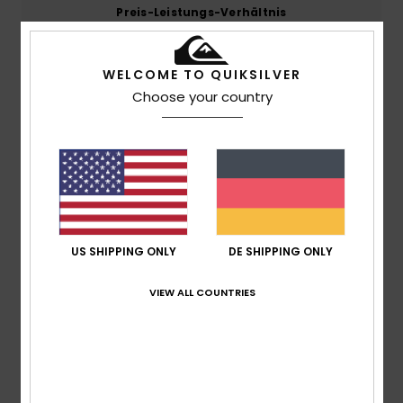
Preis-Leistungs-Verhältnis
3.5
WELCOME TO QUIKSILVER
Größe
Material
Choose your country
4.0
Zu klein
Zu groß
Farbe
4.3
US SHIPPING ONLY
DE SHIPPING ONLY
4
/5
VIEW ALL COUNTRIES
As
21. Februar 2026
Verifizierter Kauf
Keine Besonderheiten
Original anzeigen - Dutch