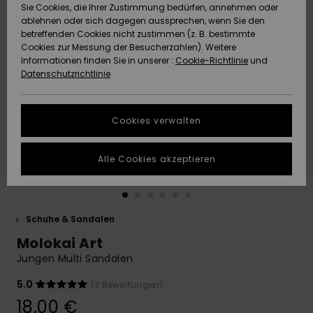
Freedom
Sie Cookies, die Ihrer Zustimmung bedürfen, annehmen oder
Community
ablehnen oder sich dagegen aussprechen, wenn Sie den
HILFE & KONTAKT
betreffenden Cookies nicht zustimmen (z. B. bestimmte
Datenschutz
Brandneu
Brandneu
Cookies zur Messung der Besucherzahlen). Weitere
Informationen finden Sie in unserer :
Cookie-Richtlinie
und
NACHHALTIGKEIT
Datenschutzrichtlinie
Größenführer
Highlights
Highlights
SHOPS
Starten Sie eine
Cookies verwalten
Unterhaltung,
QUIKSILVER APP
um die
schnellste
Alle Cookies akzeptieren
Antwort auf Ihre
WUNSCHLISTE
Frage zu
erhalten.
Schuhe & Sandalen
Unterhaltung
starten
Molokai Art
Finden Sie
Jungen Multi Sandalen
Antworten auf
die häufigsten
5.0
(3 Bewertungen)
Fragen sowie
18,00 €
unser