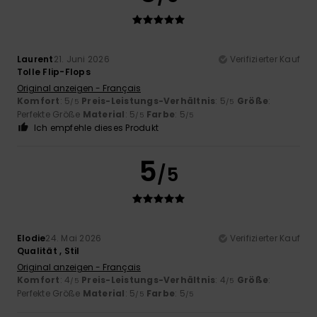
Laurent
21. Juni 2026
Verifizierter Kauf
Tolle Flip-Flops
Original anzeigen - Français
Komfort
: 5
Preis-Leistungs-Verhältnis
: 5
Größe
:
/5
/5
Perfekte Größe
Material
: 5
Farbe
: 5
/5
/5
Ich empfehle dieses Produkt
5
/5
Elodie
24. Mai 2026
Verifizierter Kauf
Qualität , Stil
Original anzeigen - Français
Komfort
: 4
Preis-Leistungs-Verhältnis
: 4
Größe
:
/5
/5
Perfekte Größe
Material
: 5
Farbe
: 5
/5
/5