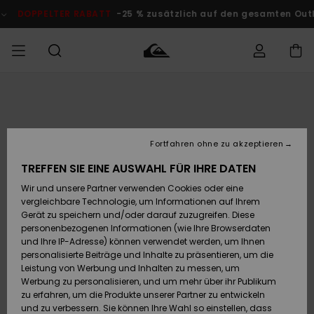
Direkt
zur
OPPELTER RABATT
-25 % zusätzlich auf den gesamten Outlet-B
Produktinformation
springen
Auf meine
MÄNNER
Kleidung
Kleidung
Shop
Surf Shop
Snow Shop
Outlet
Bestellung
Männer
Männer
Herren
zugreifen
JUNGEN
Fortfahren ohne zu akzeptieren
Accessoires
Accessoires
Brandneu
Versand
Surf Shop
Snow Shop
Outlet
TREFFEN SIE EINE AUSWAHL FÜR IHRE DATEN
FRAUEN
Kinder
Kinder
KINDER
Wir und unsere Partner verwenden Cookies oder eine
Retouren
Schuhe&
Schuhe&
Highlights
vergleichbare Technologie, um Informationen auf Ihrem
Flip-Flops
Flip-Flops
SURF
Gerät zu speichern und/oder darauf zuzugreifen. Diese
Highlights
Snow Shop
Outlet
personenbezogenen Informationen (wie Ihre Browserdaten
Bezahlung
Damen
Frauen
und Ihre IP-Adresse) können verwendet werden, um Ihnen
Snow
SNOW
personalisierte Beiträge und Inhalte zu präsentieren, um die
Surf
Surf
Geschenkkarte
Leistung von Werbung und Inhalten zu messen, um
Community
Werbung zu personalisieren, und um mehr über ihr Publikum
Highlights
DOPPELTER
zu erfahren, um die Produkte unserer Partner zu entwickeln
RABATT
Quiksilver
Snow
Snow
und zu verbessern. Sie können Ihre Wahl so einstellen, dass