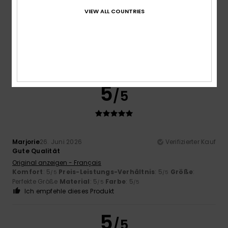
Zu klein
Zu groß
VIEW ALL COUNTRIES
Farbe
5.0
5
/5
Marjorie
26. Juni 2026
Verifizierter Kauf
Gute Qualität
Original anzeigen - Français
Komfort
: 5
Preis-Leistungs-Verhältnis
: 5
Größe
:
/5
/5
Perfekte Größe
Material
: 5
Farbe
: 5
/5
/5
Ich empfehle dieses Produkt
5
/5