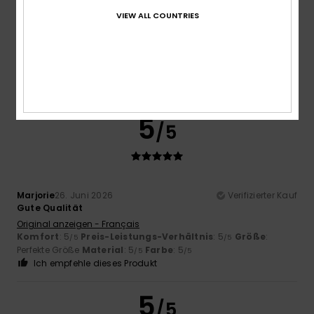
Zu klein
Zu groß
VIEW ALL COUNTRIES
Farbe
5.0
5
/5
Marjorie
26. Juni 2026
Verifizierter Kauf
Gute Qualität
Original anzeigen - Français
Komfort
: 5
Preis-Leistungs-Verhältnis
: 5
Größe
:
/5
/5
Perfekte Größe
Material
: 5
Farbe
: 5
/5
/5
Ich empfehle dieses Produkt
5
/5