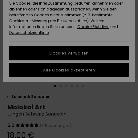
Freedom
Sie Cookies, die Ihrer Zustimmung bedürfen, annehmen oder
Community
ablehnen oder sich dagegen aussprechen, wenn Sie den
HILFE & KONTAKT
betreffenden Cookies nicht zustimmen (z. B. bestimmte
Datenschutz
Brandneu
Brandneu
Cookies zur Messung der Besucherzahlen). Weitere
Informationen finden Sie in unserer :
Cookie-Richtlinie
und
NACHHALTIGKEIT
Datenschutzrichtlinie
Größenführer
Highlights
Highlights
SHOPS
Starten Sie eine
Cookies verwalten
Unterhaltung,
QUIKSILVER APP
um die
schnellste
Alle Cookies akzeptieren
Antwort auf Ihre
WUNSCHLISTE
Frage zu
erhalten.
Schuhe & Sandalen
Unterhaltung
starten
Molokai Art
Finden Sie
Jungen Schwarz Sandalen
Antworten auf
die häufigsten
5.0
(3 Bewertungen)
Fragen sowie
18,00 €
unser