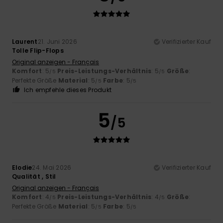
Laurent
21. Juni 2026
Verifizierter Kauf
Tolle Flip-Flops
Original anzeigen - Français
Komfort
: 5
Preis-Leistungs-Verhältnis
: 5
Größe
:
/5
/5
Perfekte Größe
Material
: 5
Farbe
: 5
/5
/5
Ich empfehle dieses Produkt
5
/5
Elodie
24. Mai 2026
Verifizierter Kauf
Qualität , Stil
Original anzeigen - Français
Komfort
: 4
Preis-Leistungs-Verhältnis
: 4
Größe
:
/5
/5
Perfekte Größe
Material
: 5
Farbe
: 5
/5
/5