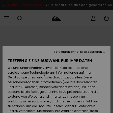
Direkt
zur
DOPPELTER RABATT
-25 % zusätzlich auf den gesamten Outlet-
Produktinformation
springen
Auf meine
MÄNNER
Kleidung
Kleidung
Shop
Surf Shop
Snow Shop
Outlet
Bestellung
Männer
Männer
Herren
zugreifen
JUNGEN
Fortfahren ohne zu akzeptieren
Accessoires
Accessoires
Brandneu
Versand
Surf Shop
Snow Shop
Outlet
TREFFEN SIE EINE AUSWAHL FÜR IHRE DATEN
FRAUEN
Kinder
Kinder
KINDER
Wir und unsere Partner verwenden Cookies oder eine
Retouren
Schuhe&
Schuhe&
Highlights
vergleichbare Technologie, um Informationen auf Ihrem
Flip-Flops
Flip-Flops
SURF
Gerät zu speichern und/oder darauf zuzugreifen. Diese
Highlights
Snow Shop
Outlet
personenbezogenen Informationen (wie Ihre Browserdaten
Bezahlung
Damen
Frauen
und Ihre IP-Adresse) können verwendet werden, um Ihnen
Snow
SNOW
personalisierte Beiträge und Inhalte zu präsentieren, um die
Surf
Surf
Geschenkkarte
Leistung von Werbung und Inhalten zu messen, um
Community
Werbung zu personalisieren, und um mehr über ihr Publikum
Highlights
DOPPELTER
zu erfahren, um die Produkte unserer Partner zu entwickeln
RABATT
Quiksilver
Snow
Snow
und zu verbessern. Sie können Ihre Wahl so einstellen, dass