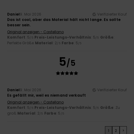
Daniel
9. Mai 2026
Verifizierter Kauf
Das ist cool, aber das Material hält nicht lange. Es sollte
besser sein.
Original anzeigen - Castellano
Komfort
: 5
Preis-Leistungs-Verhältnis
: 5
Größe
:
/5
/5
Perfekte Größe
Material
: 2
Farbe
: 5
/5
/5
5
/5
Daniel
9. Mai 2026
Verifizierter Kauf
Es gefällt mir, weil es niemand verkauft
Original anzeigen - Castellano
Komfort
: 5
Preis-Leistungs-Verhältnis
: 5
Größe
: Zu
/5
/5
groß
Material
: 2
Farbe
: 5
/5
/5
1
2
>