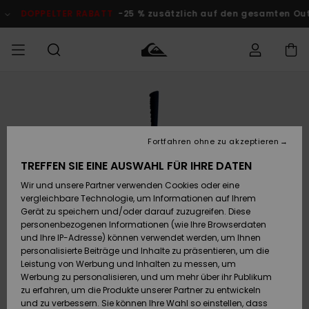
Direkt
zur
DOPPELTER RABATT
-25 % zusätzlich auf den gesamten Outlet-
Produktinformation
springen
Auf meine
MÄNNER
Kleidung
Kleidung
Shop
Surf Shop
Snow Shop
Outlet
Bestellung
Männer
Männer
Herren
zugreifen
JUNGEN
Fortfahren ohne zu akzeptieren
Accessoires
Accessoires
Brandneu
Versand
Surf Shop
Snow Shop
Outlet
TREFFEN SIE EINE AUSWAHL FÜR IHRE DATEN
FRAUEN
Kinder
Kinder
KINDER
Wir und unsere Partner verwenden Cookies oder eine
Retouren
Schuhe&
Schuhe&
Highlights
vergleichbare Technologie, um Informationen auf Ihrem
Flip-Flops
Flip-Flops
SURF
Gerät zu speichern und/oder darauf zuzugreifen. Diese
Highlights
Snow Shop
Outlet
personenbezogenen Informationen (wie Ihre Browserdaten
Bezahlung
Damen
Frauen
und Ihre IP-Adresse) können verwendet werden, um Ihnen
Snow
SNOW
personalisierte Beiträge und Inhalte zu präsentieren, um die
Surf
Surf
Geschenkkarte
Leistung von Werbung und Inhalten zu messen, um
Community
Werbung zu personalisieren, und um mehr über ihr Publikum
Highlights
DOPPELTER
zu erfahren, um die Produkte unserer Partner zu entwickeln
RABATT
Quiksilver
Snow
Snow
und zu verbessern. Sie können Ihre Wahl so einstellen, dass