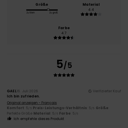
Größe
Material
4.4
Zu klein
Zu groß
Farbe
4.7
5
/5
GAEL
16. Juli 2026
Verifizierter Kauf
Ich bin zufrieden.
Original anzeigen - Français
Komfort
: 5
Preis-Leistungs-Verhältnis
: 5
Größe
:
/5
/5
Perfekte Größe
Material
: 5
Farbe
: 5
/5
/5
Ich empfehle dieses Produkt