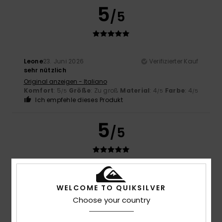
5
/5
Leone
23. Juni 2026
Verifizierter Kauf
sehr nützlich
Original anzeigen - Italiano
Komfort
: 5
Größe
: Zu groß
Material
: 4
Farbe
: 4
/5
/5
/5
Ich empfehle dieses Produkt
5
/5
Leone
23. Juni 2026
Verifizierter Kauf
sehr nützlich
WELCOME TO QUIKSILVER
Original anzeigen - Italiano
Choose your country
Komfort
: 5
Preis-Leistungs-Verhältnis
: 5
Größe
: Zu
/5
/5
groß
Material
: 4
/5