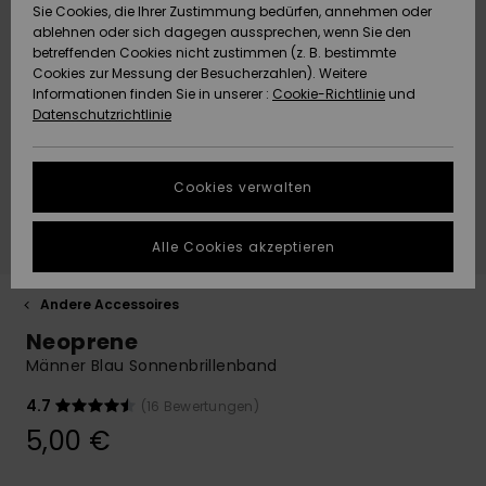
Freedom
Sie Cookies, die Ihrer Zustimmung bedürfen, annehmen oder
Community
ablehnen oder sich dagegen aussprechen, wenn Sie den
HILFE & KONTAKT
betreffenden Cookies nicht zustimmen (z. B. bestimmte
Datenschutz
Brandneu
Brandneu
Cookies zur Messung der Besucherzahlen). Weitere
Informationen finden Sie in unserer :
Cookie-Richtlinie
und
NACHHALTIGKEIT
Datenschutzrichtlinie
Größenführer
Highlights
Highlights
SHOPS
Starten Sie eine
Cookies verwalten
Unterhaltung,
QUIKSILVER APP
um die
schnellste
Alle Cookies akzeptieren
Antwort auf Ihre
WUNSCHLISTE
Frage zu
erhalten.
Andere Accessoires
Neoprene
Unterhaltung
starten
Männer Blau Sonnenbrillenband
Finden Sie
4.7
(16 Bewertungen)
Antworten auf
5,00 €
die häufigsten
Fragen sowie
unser