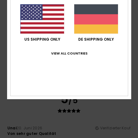
Ich empfehle dieses Produkt
4
/5
US SHIPPING ONLY
DE SHIPPING ONLY
Leone
23. Juni 2026
Verifizierter Kauf
VIEW ALL COUNTRIES
sehr nützlich
Original anzeigen - Italiano
Komfort
: 5
Preis-Leistungs-Verhältnis
: 5
Größe
: Zu
/5
/5
groß
Material
: 5
Farbe
: 4
/5
/5
Ich empfehle dieses Produkt
5
/5
Unai
20. Juni 2026
Verifizierter Kauf
Von sehr guter Qualität