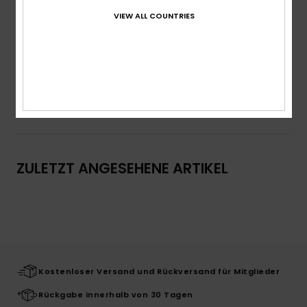
Logo:
Siebdruck mit Schädel vorne
VIEW ALL COUNTRIES
Gewebtes Quiksilver Label am Ärmel
Zusammensetzung
100 % Baumwolle
Versand & Rückversand
ZULETZT ANGESEHENE ARTIKEL
Kostenloser Versand und Rückversand für Mitglieder
Rückgabe innerhalb von 30 Tagen