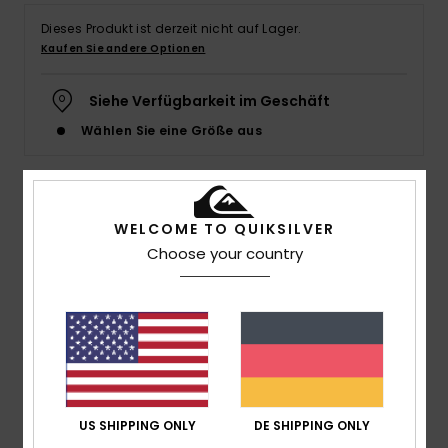
Dieses Produkt ist derzeit nicht auf Lager.
Kaufen Sie andere Optionen
Siehe Verfügbarkeit im Geschäft
Wählen Sie eine Größe aus
Details & Funktionen
WELCOME TO QUIKSILVER
Choose your country
Männer Schwarz T-Shirt
Style
EQYZT07674
Farbcode
kvj0
Funktionen
Stoff:
Baumwoll-Jersey-Stoff [160 g/m2]
Passform:
Regular Fit
US SHIPPING ONLY
DE SHIPPING ONLY
Hals:
Rundhalsausschnitt