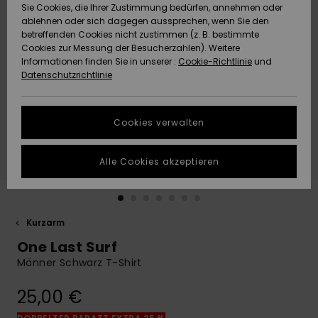
Freedom
Sie Cookies, die Ihrer Zustimmung bedürfen, annehmen oder
Community
ablehnen oder sich dagegen aussprechen, wenn Sie den
HILFE & KONTAKT
betreffenden Cookies nicht zustimmen (z. B. bestimmte
Datenschutz
Brandneu
Brandneu
Cookies zur Messung der Besucherzahlen). Weitere
Informationen finden Sie in unserer :
Cookie-Richtlinie
und
NACHHALTIGKEIT
Datenschutzrichtlinie
Größenführer
Highlights
Highlights
SHOPS
Starten Sie eine
Cookies verwalten
Unterhaltung,
QUIKSILVER APP
um die
schnellste
Alle Cookies akzeptieren
Antwort auf Ihre
WUNSCHLISTE
Frage zu
erhalten.
Kurzarm
Unterhaltung
starten
One Last Surf
Finden Sie
Männer Schwarz T-Shirt
Antworten auf
die häufigsten
25,00 €
Fragen sowie
unser