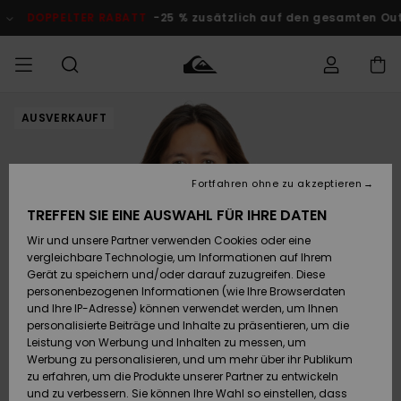
Direkt
zur
DOPPELTER RABATT
-25 % zusätzlich auf den gesamten Outlet
Produktinformation
springen
AUSVERKAUFT
Auf meine
MÄNNER
Kleidung
Kleidung
Shop
Surf Shop
Snow Shop
Outlet
Bestellung
Männer
Männer
Herren
zugreifen
JUNGEN
Fortfahren ohne zu akzeptieren
Accessoires
Accessoires
Brandneu
Versand
Surf Shop
Snow Shop
Outlet
TREFFEN SIE EINE AUSWAHL FÜR IHRE DATEN
FRAUEN
Kinder
Kinder
KINDER
Wir und unsere Partner verwenden Cookies oder eine
Retouren
Schuhe&
Schuhe&
Highlights
vergleichbare Technologie, um Informationen auf Ihrem
Flip-Flops
Flip-Flops
SURF
Gerät zu speichern und/oder darauf zuzugreifen. Diese
Highlights
Snow Shop
Outlet
personenbezogenen Informationen (wie Ihre Browserdaten
Bezahlung
Damen
Frauen
und Ihre IP-Adresse) können verwendet werden, um Ihnen
Snow
SNOW
personalisierte Beiträge und Inhalte zu präsentieren, um die
Surf
Surf
Geschenkkarte
Leistung von Werbung und Inhalten zu messen, um
Community
Werbung zu personalisieren, und um mehr über ihr Publikum
Highlights
DOPPELTER
zu erfahren, um die Produkte unserer Partner zu entwickeln
RABATT
Quiksilver
Snow
Snow
und zu verbessern. Sie können Ihre Wahl so einstellen, dass