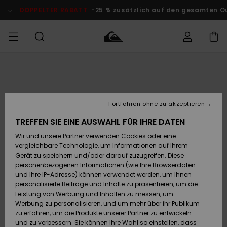
Direkt
zur
DOPPELTER RABATT
-25 % zusätzlich auf den gesamten O
Produktinformation
springen
Auf meine
MÄNNER
Kleidung
Kleidung
Shop
Surf Shop
Snow Shop
Outlet
Bestellung
Männer
Männer
Herren
zugreifen
JUNGEN
Fortfahren ohne zu akzeptieren
Accessoires
Accessoires
Brandneu
Versand
Surf Shop
Snow Shop
Outlet
TREFFEN SIE EINE AUSWAHL FÜR IHRE DATEN
FRAUEN
Kinder
Kinder
KINDER
Wir und unsere Partner verwenden Cookies oder eine
Retouren
Schuhe&
Schuhe&
Highlights
vergleichbare Technologie, um Informationen auf Ihrem
Flip-Flops
Flip-Flops
SURF
Gerät zu speichern und/oder darauf zuzugreifen. Diese
Highlights
Snow Shop
Outlet
personenbezogenen Informationen (wie Ihre Browserdaten
Bezahlung
Damen
Frauen
und Ihre IP-Adresse) können verwendet werden, um Ihnen
Snow
SNOW
personalisierte Beiträge und Inhalte zu präsentieren, um die
Surf
Surf
Geschenkkarte
Leistung von Werbung und Inhalten zu messen, um
Community
Werbung zu personalisieren, und um mehr über ihr Publikum
Highlights
DOPPELTER
zu erfahren, um die Produkte unserer Partner zu entwickeln
RABATT
Quiksilver
Snow
Snow
und zu verbessern. Sie können Ihre Wahl so einstellen, dass