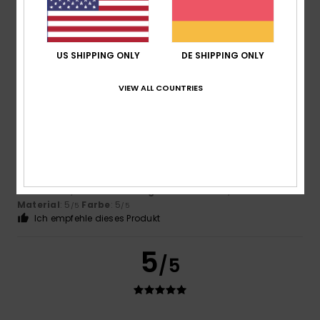
4.8
US SHIPPING ONLY
DE SHIPPING ONLY
5
/5
VIEW ALL COUNTRIES
Erwan
15. Juli 2026
Verifizierter Kauf
Ganz nach Ihren Wünschen
Original anzeigen - Français
Komfort
: 5
Preis-Leistungs-Verhältnis
: 5
Größe
: Klein
/5
/5
Material
: 5
Farbe
: 5
/5
/5
Ich empfehle dieses Produkt
5
/5