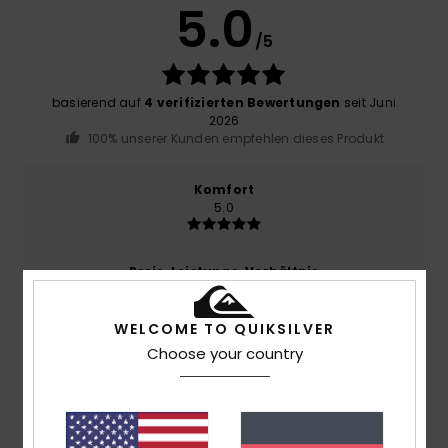
5.0
/5
basierend auf
4 verifizierten Bewertungen
seit Juni
2026
100% unserer Kunden empfehlen dieses Produkt
Komfort
5.0
Preis-Leistungs-Verhältnis
5.0
WELCOME TO QUIKSILVER
Choose your country
Größe
Material
5.0
Zu klein
Zu groß
Farbe