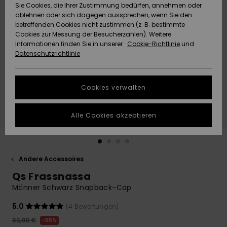
Freedom
Sie Cookies, die Ihrer Zustimmung bedürfen, annehmen oder
Community
ablehnen oder sich dagegen aussprechen, wenn Sie den
HILFE & KONTAKT
betreffenden Cookies nicht zustimmen (z. B. bestimmte
Datenschutz
Brandneu
Brandneu
Cookies zur Messung der Besucherzahlen). Weitere
Informationen finden Sie in unserer :
Cookie-Richtlinie
und
NACHHALTIGKEIT
Datenschutzrichtlinie
Größenführer
Highlights
Highlights
SHOPS
Starten Sie eine
Cookies verwalten
Unterhaltung,
QUIKSILVER APP
um die
schnellste
Alle Cookies akzeptieren
Antwort auf Ihre
WUNSCHLISTE
Frage zu
erhalten.
Andere Accessoires
Unterhaltung
starten
Qs Frassnassa
Finden Sie
Männer Schwarz Snapback-Cap
Antworten auf
die häufigsten
5.0
(4 Bewertungen)
Fragen sowie
32,00 €
55%
unser