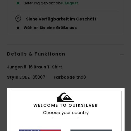
Lieferung geplant ab
11 August
Siehe Verfügbarkeit im Geschäft
Wählen Sie eine Größe aus
Details & Funktionen
Jungen 8-16 Braun T-Shirt
Style
EQBZT05007
Farbcode
tnd0
Funktionen
MADE BETTER
WELCOME TO QUIKSILVER
25 % recycelte Baumwolle aus Pre-Consumer-
Choose your country
Textilabfällen
Materialzusammensetzung:
70 % Baumwolle, 30 %