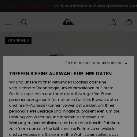
Direkt
zur
DOPPELTER RABATT
-25 % zusätzlich auf den gesamten O
Produktinformation
springen
BRANDNEU
Auf meine
MÄNNER
Kleidung
Kleidung
Shop
Surf Shop
Snow Shop
Outlet
Bestellung
Männer
Männer
Herren
zugreifen
JUNGEN
Fortfahren ohne zu akzeptieren
Accessoires
Accessoires
Brandneu
Versand
Surf Shop
Snow Shop
Outlet
TREFFEN SIE EINE AUSWAHL FÜR IHRE DATEN
FRAUEN
Kinder
Kinder
KINDER
Wir und unsere Partner verwenden Cookies oder eine
Retouren
Schuhe&
Schuhe&
Highlights
vergleichbare Technologie, um Informationen auf Ihrem
Flip-Flops
Flip-Flops
SURF
Gerät zu speichern und/oder darauf zuzugreifen. Diese
Highlights
Snow Shop
Outlet
personenbezogenen Informationen (wie Ihre Browserdaten
Bezahlung
Damen
Frauen
und Ihre IP-Adresse) können verwendet werden, um Ihnen
Snow
SNOW
personalisierte Beiträge und Inhalte zu präsentieren, um die
Surf
Surf
Geschenkkarte
Leistung von Werbung und Inhalten zu messen, um
Community
Werbung zu personalisieren, und um mehr über ihr Publikum
Highlights
DOPPELTER
zu erfahren, um die Produkte unserer Partner zu entwickeln
RABATT
Quiksilver
Snow
Snow
und zu verbessern. Sie können Ihre Wahl so einstellen, dass