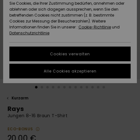
Freedom
Sie Cookies, die Ihrer Zustimmung bedürfen, annehmen oder
Community
ablehnen oder sich dagegen aussprechen, wenn Sie den
HILFE & KONTAKT
betreffenden Cookies nicht zustimmen (z. B. bestimmte
Datenschutz
Brandneu
Brandneu
Cookies zur Messung der Besucherzahlen). Weitere
Informationen finden Sie in unserer :
Cookie-Richtlinie
und
NACHHALTIGKEIT
Datenschutzrichtlinie
Größenführer
Highlights
Highlights
SHOPS
Starten Sie eine
Cookies verwalten
Unterhaltung,
QUIKSILVER APP
um die
schnellste
Alle Cookies akzeptieren
Antwort auf Ihre
WUNSCHLISTE
Frage zu
erhalten.
Kurzarm
Unterhaltung
starten
Rays
Finden Sie
Jungen 8-16 Braun T-Shirt
Antworten auf
die häufigsten
ECO-BONUS
Fragen sowie
20,00 €
unser