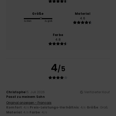
Größe
Material
4.6
Zu klein
Zu groß
Farbe
4.8
4
/5
Christophe
15. Juli 2026
Verifizierter Kauf
Passt zu meinem Sohn
Original anzeigen - Français
Komfort
: 4
Preis-Leistungs-Verhältnis
: 4
Größe
: Groß
/5
/5
Material
: 4
Farbe
: 4
/5
/5