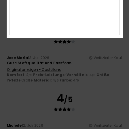
Komfort
: 5
Preis-Leistungs-Verhältnis
: 5
Größe
:
/5
/5
Perfekte Größe
Material
: 5
Farbe
: 5
/5
/5
Ich empfehle dieses Produkt
4
/5
Jose María
13. Juli 2026
Verifizierter Kauf
Gute Stoffqualität und Passform
Original anzeigen - Castellano
Komfort
: 4
Preis-Leistungs-Verhältnis
: 4
Größe
:
/5
/5
Perfekte Größe
Material
: 4
Farbe
: 4
/5
/5
4
/5
Michele
12. Juli 2026
Verifizierter Kauf