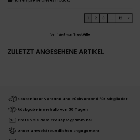
Ich empfehle dieses Produkt
1
2
3
...
12
>
Verifiziert von
TrustVille
ZULETZT ANGESEHENE ARTIKEL
Kostenloser Versand und Rückversand für Mitglieder
Rückgabe innerhalb von 30 Tagen
Treten Sie dem Treueprogramm bei
Unser umweltfreundliches Engagement