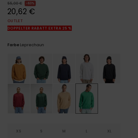
Kontaktformular.
55,00 €
63%
20,62 €
FAQ
ansehen
OUTLET
DOPPELTER RABATT EXTRA 25 %
Leprechaun
Farbe
XS
S
M
L
XL