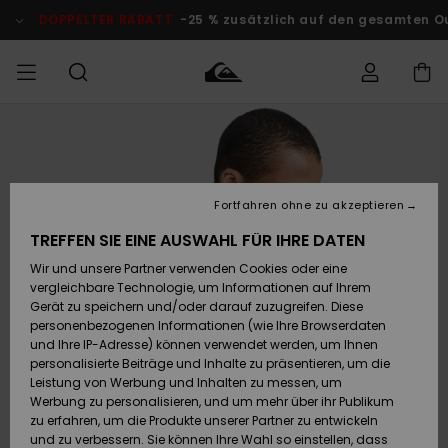
Direkt
zur
DOPPELTER RABATT
-25 % zusätzlich auf den gesamten O
Produktinformation
springen
Auf meine
MÄNNER
Kleidung
Kleidung
Shop
Surf Shop
Snow Shop
Outlet
Bestellung
Männer
Männer
Herren
zugreifen
JUNGEN
Fortfahren ohne zu akzeptieren
Accessoires
Accessoires
Brandneu
Versand
Surf Shop
Snow Shop
Outlet
TREFFEN SIE EINE AUSWAHL FÜR IHRE DATEN
FRAUEN
Kinder
Kinder
KINDER
Wir und unsere Partner verwenden Cookies oder eine
Retouren
Schuhe&
Schuhe&
Highlights
vergleichbare Technologie, um Informationen auf Ihrem
Flip-Flops
Flip-Flops
SURF
Gerät zu speichern und/oder darauf zuzugreifen. Diese
Highlights
Snow Shop
Outlet
personenbezogenen Informationen (wie Ihre Browserdaten
Bezahlung
Damen
Frauen
und Ihre IP-Adresse) können verwendet werden, um Ihnen
Snow
SNOW
personalisierte Beiträge und Inhalte zu präsentieren, um die
Surf
Surf
Geschenkkarte
Leistung von Werbung und Inhalten zu messen, um
Community
Werbung zu personalisieren, und um mehr über ihr Publikum
Highlights
DOPPELTER
zu erfahren, um die Produkte unserer Partner zu entwickeln
RABATT
Quiksilver
Snow
Snow
und zu verbessern. Sie können Ihre Wahl so einstellen, dass