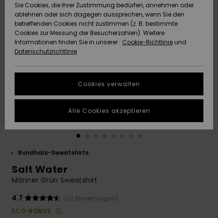
Freedom
Sie Cookies, die Ihrer Zustimmung bedürfen, annehmen oder
Community
ablehnen oder sich dagegen aussprechen, wenn Sie den
HILFE & KONTAKT
betreffenden Cookies nicht zustimmen (z. B. bestimmte
Datenschutz
Brandneu
Brandneu
Cookies zur Messung der Besucherzahlen). Weitere
Informationen finden Sie in unserer :
Cookie-Richtlinie
und
NACHHALTIGKEIT
Datenschutzrichtlinie
Größenführer
Highlights
Highlights
SHOPS
Starten Sie eine
Cookies verwalten
Unterhaltung,
QUIKSILVER APP
um die
schnellste
Alle Cookies akzeptieren
Antwort auf Ihre
WUNSCHLISTE
Frage zu
erhalten.
Rundhals-Sweatshirts
Unterhaltung
starten
Salt Water
Finden Sie
Männer Grün Sweatshirt
Antworten auf
die häufigsten
4.7
(112 Bewertungen)
Fragen sowie
ECO-BONUS
unser