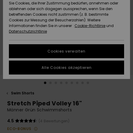
Freedom
Sie Cookies, die Ihrer Zustimmung bedürfen, annehmen oder
Community
ablehnen oder sich dagegen aussprechen, wenn Sie den
HILFE & KONTAKT
betreffenden Cookies nicht zustimmen (z. B. bestimmte
Datenschutz
Brandneu
Brandneu
Cookies zur Messung der Besucherzahlen). Weitere
Informationen finden Sie in unserer :
Cookie-Richtlinie
und
NACHHALTIGKEIT
Datenschutzrichtlinie
Größenführer
Highlights
Highlights
SHOPS
Starten Sie eine
Cookies verwalten
Unterhaltung,
QUIKSILVER APP
um die
schnellste
Alle Cookies akzeptieren
Antwort auf Ihre
WUNSCHLISTE
Frage zu
erhalten.
Swim Shorts
Unterhaltung
starten
Stretch Piped Volley 16"
Finden Sie
Männer Grün Schwimmshorts
Antworten auf
die häufigsten
4.5
(4 Bewertungen)
Fragen sowie
ECO-BONUS
unser