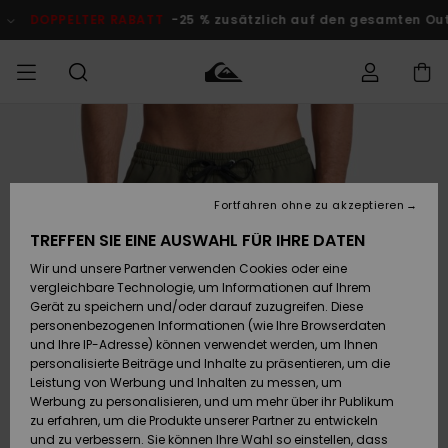
Direkt
zur
DOPPELTER RABATT
-25 % zusätzlich auf den gesamten O
Produktinformation
springen
Auf meine
MÄNNER
Kleidung
Kleidung
Shop
Surf Shop
Snow Shop
Outlet
Bestellung
Männer
Männer
Herren
zugreifen
JUNGEN
Fortfahren ohne zu akzeptieren
Accessoires
Accessoires
Brandneu
Versand
Surf Shop
Snow Shop
Outlet
TREFFEN SIE EINE AUSWAHL FÜR IHRE DATEN
FRAUEN
Kinder
Kinder
KINDER
Wir und unsere Partner verwenden Cookies oder eine
Retouren
Schuhe&
Schuhe&
Highlights
vergleichbare Technologie, um Informationen auf Ihrem
Flip-Flops
Flip-Flops
SURF
Gerät zu speichern und/oder darauf zuzugreifen. Diese
Highlights
Snow Shop
Outlet
personenbezogenen Informationen (wie Ihre Browserdaten
Bezahlung
Damen
Frauen
und Ihre IP-Adresse) können verwendet werden, um Ihnen
Snow
SNOW
personalisierte Beiträge und Inhalte zu präsentieren, um die
Surf
Surf
Geschenkkarte
Leistung von Werbung und Inhalten zu messen, um
Community
Werbung zu personalisieren, und um mehr über ihr Publikum
Highlights
DOPPELTER
zu erfahren, um die Produkte unserer Partner zu entwickeln
RABATT
Quiksilver
Snow
Snow
und zu verbessern. Sie können Ihre Wahl so einstellen, dass