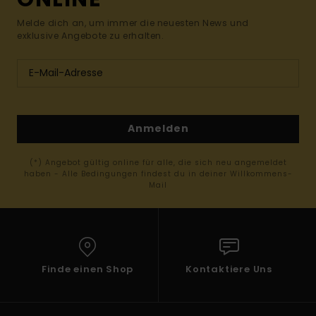
Melde dich an, um immer die neuesten News und
exklusive Angebote zu erhalten.
Anmelden
(*) Angebot gültig online für alle, die sich neu angemeldet
haben - Alle Bedingungen findest du in deiner Willkommens-
Mail
Finde einen Shop
Kontaktiere Uns