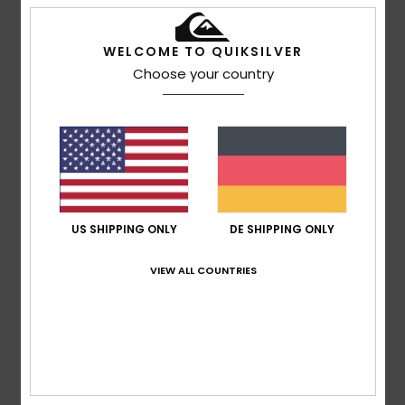
basierend auf
4 verifizierten Bewertungen
seit
WELCOME TO QUIKSILVER
Februar 2026
Choose your country
75% unserer Kunden empfehlen dieses Produkt
Komfort
5.0
Preis-Leistungs-Verhältnis
4.3
US SHIPPING ONLY
DE SHIPPING ONLY
VIEW ALL COUNTRIES
Größe
Material
4.8
Zu klein
Zu groß
Farbe
4.8