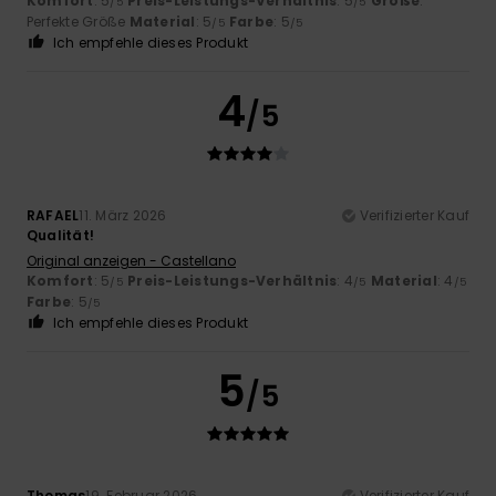
Komfort
: 5
Preis-Leistungs-Verhältnis
: 5
Größe
:
/5
/5
Perfekte Größe
Material
: 5
Farbe
: 5
/5
/5
Ich empfehle dieses Produkt
4
/5
RAFAEL
11. März 2026
Verifizierter Kauf
Qualität!
Original anzeigen - Castellano
Komfort
: 5
Preis-Leistungs-Verhältnis
: 4
Material
: 4
/5
/5
/5
Farbe
: 5
/5
Ich empfehle dieses Produkt
5
/5
Thomas
19. Februar 2026
Verifizierter Kauf