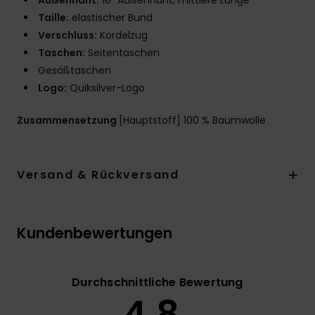
Außennaht:
18" Außennaht, mittlere Länge
Taille:
elastischer Bund
Verschluss:
Kordelzug
Taschen:
Seitentaschen
Gesäßtaschen
Logo:
Quiksilver-Logo
Zusammensetzung
[Hauptstoff] 100 % Baumwolle
Versand & Rückversand
Kundenbewertungen
Durchschnittliche Bewertung
4.8