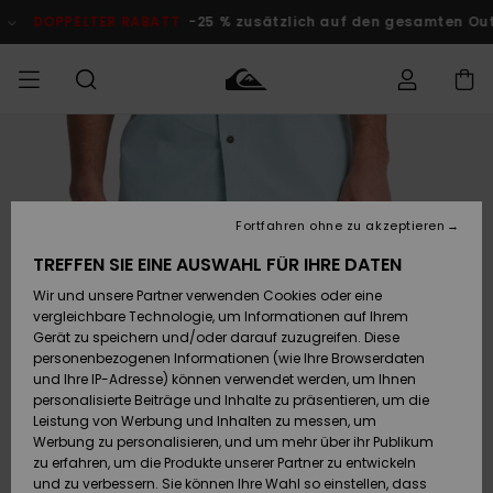
Direkt
zur
DOPPELTER RABATT
-25 % zusätzlich auf den gesamten O
Produktinformation
springen
Auf meine
MÄNNER
Kleidung
Kleidung
Shop
Surf Shop
Snow Shop
Outlet
Bestellung
Männer
Männer
Herren
zugreifen
JUNGEN
Fortfahren ohne zu akzeptieren
Accessoires
Accessoires
Brandneu
Versand
Surf Shop
Snow Shop
Outlet
TREFFEN SIE EINE AUSWAHL FÜR IHRE DATEN
FRAUEN
Kinder
Kinder
KINDER
Wir und unsere Partner verwenden Cookies oder eine
Retouren
Schuhe&
Schuhe&
Highlights
vergleichbare Technologie, um Informationen auf Ihrem
Flip-Flops
Flip-Flops
SURF
Gerät zu speichern und/oder darauf zuzugreifen. Diese
Highlights
Snow Shop
Outlet
personenbezogenen Informationen (wie Ihre Browserdaten
Bezahlung
Damen
Frauen
und Ihre IP-Adresse) können verwendet werden, um Ihnen
Snow
SNOW
personalisierte Beiträge und Inhalte zu präsentieren, um die
Surf
Surf
Geschenkkarte
Leistung von Werbung und Inhalten zu messen, um
Community
Werbung zu personalisieren, und um mehr über ihr Publikum
Highlights
DOPPELTER
zu erfahren, um die Produkte unserer Partner zu entwickeln
RABATT
Quiksilver
Snow
Snow
und zu verbessern. Sie können Ihre Wahl so einstellen, dass