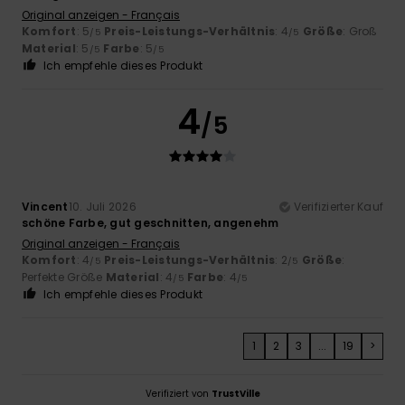
Original anzeigen - Français
Komfort
: 5
Preis-Leistungs-Verhältnis
: 4
Größe
: Groß
/5
/5
Material
: 5
Farbe
: 5
/5
/5
Ich empfehle dieses Produkt
4
/5
Vincent
10. Juli 2026
Verifizierter Kauf
schöne Farbe, gut geschnitten, angenehm
Original anzeigen - Français
Komfort
: 4
Preis-Leistungs-Verhältnis
: 2
Größe
:
/5
/5
Perfekte Größe
Material
: 4
Farbe
: 4
/5
/5
Ich empfehle dieses Produkt
1
2
3
...
19
>
Verifiziert von
TrustVille