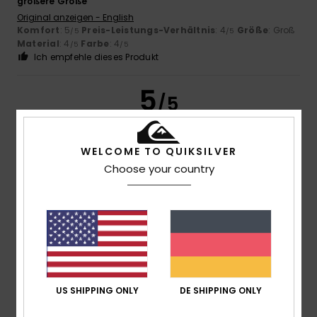
größere Größe
Original anzeigen - English
Komfort
: 5
Preis-Leistungs-Verhältnis
: 4
Größe
: Groß
/5
/5
Material
: 4
Farbe
: 4
/5
/5
Ich empfehle dieses Produkt
5
/5
WELCOME TO QUIKSILVER
Maik
16. Juli 2026
Verifizierter Kauf
Choose your country
Preis Leistung top
Komfort
: 5
Preis-Leistungs-Verhältnis
: 5
Größe
: Groß
/5
/5
Material
: 5
Farbe
: 5
/5
/5
Ich empfehle dieses Produkt
5
/5
US SHIPPING ONLY
DE SHIPPING ONLY