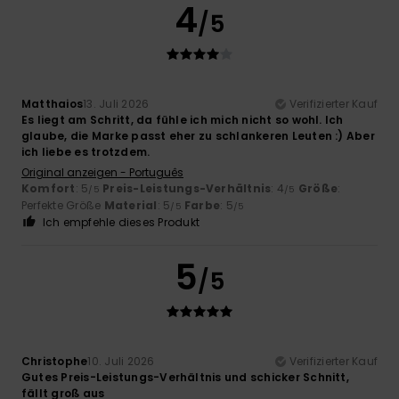
4
/5
Matthaios
13. Juli 2026
Verifizierter Kauf
Es liegt am Schritt, da fühle ich mich nicht so wohl. Ich
glaube, die Marke passt eher zu schlankeren Leuten :) Aber
ich liebe es trotzdem.
Original anzeigen - Português
Komfort
: 5
Preis-Leistungs-Verhältnis
: 4
Größe
:
/5
/5
Perfekte Größe
Material
: 5
Farbe
: 5
/5
/5
Ich empfehle dieses Produkt
5
/5
Christophe
10. Juli 2026
Verifizierter Kauf
Gutes Preis-Leistungs-Verhältnis und schicker Schnitt,
fällt groß aus