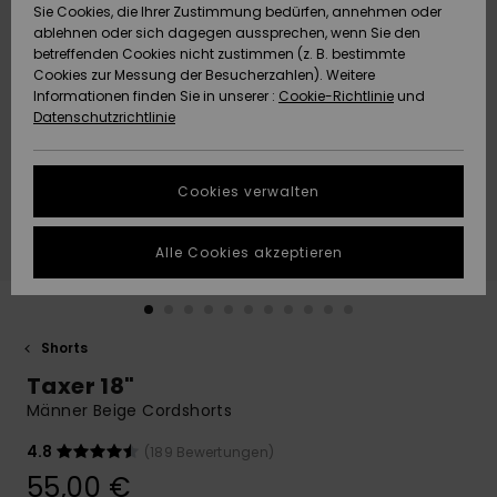
Freedom
Sie Cookies, die Ihrer Zustimmung bedürfen, annehmen oder
Community
ablehnen oder sich dagegen aussprechen, wenn Sie den
HILFE & KONTAKT
betreffenden Cookies nicht zustimmen (z. B. bestimmte
Datenschutz
Brandneu
Brandneu
Cookies zur Messung der Besucherzahlen). Weitere
Informationen finden Sie in unserer :
Cookie-Richtlinie
und
NACHHALTIGKEIT
Datenschutzrichtlinie
Größenführer
Highlights
Highlights
SHOPS
Starten Sie eine
Cookies verwalten
Unterhaltung,
QUIKSILVER APP
um die
schnellste
Alle Cookies akzeptieren
Antwort auf Ihre
WUNSCHLISTE
Frage zu
erhalten.
Shorts
Unterhaltung
starten
Taxer 18"
Finden Sie
Männer Beige Cordshorts
Antworten auf
die häufigsten
4.8
(189 Bewertungen)
Fragen sowie
55,00 €
unser