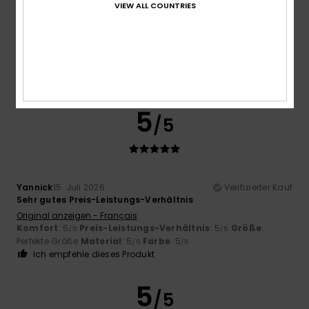
VIEW ALL COUNTRIES
Yannick
15. Juli 2026
Verifizierter Kauf
Preis-Leistungs-Verhältnis
Original anzeigen - Français
Komfort
: 5
Preis-Leistungs-Verhältnis
: 5
Größe
: Groß
/5
/5
Material
: 5
Farbe
: 5
/5
/5
Ich empfehle dieses Produkt
5
/5
Yannick
15. Juli 2026
Verifizierter Kauf
Sehr gutes Preis-Leistungs-Verhältnis
Original anzeigen - Français
Komfort
: 5
Preis-Leistungs-Verhältnis
: 5
Größe
:
/5
/5
Perfekte Größe
Material
: 5
Farbe
: 5
/5
/5
Ich empfehle dieses Produkt
5
/5