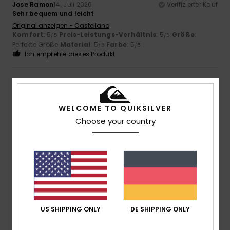
Jose Ramon
14. Juli 2026
Verifizierter Kauf
Sehr bequem und leicht
Original anzeigen - Castellano
Komfort
: 5
Preis-Leistungs-Verhältnis
: 5
Größe
:
/5
/5
Perfekte Größe
Material
: 5
Farbe
: 5
/5
/5
Ich empfehle dieses Produkt
5
/5
WELCOME TO QUIKSILVER
Choose your country
Francine
14. Juli 2026
Verifizierter Kauf
Leichter Stoff. Achtung: Fällt groß aus, wir mussten zwei
Größen kleiner als unsere übliche Größe wählen.
Original anzeigen - Français
Komfort
: 5
Preis-Leistungs-Verhältnis
: 5
Größe
: Zu
/5
/5
groß
Material
: 5
Farbe
: 5
/5
/5
Ich empfehle dieses Produkt
US SHIPPING ONLY
DE SHIPPING ONLY
5
/5