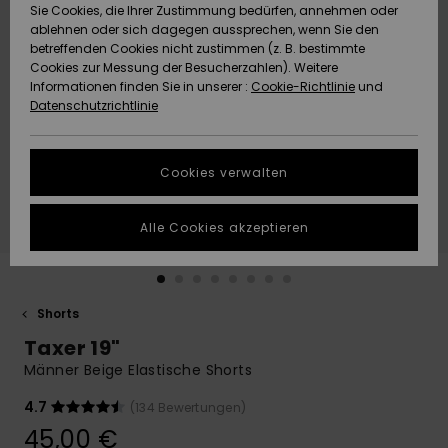
Freedom
Sie Cookies, die Ihrer Zustimmung bedürfen, annehmen oder
Community
ablehnen oder sich dagegen aussprechen, wenn Sie den
HILFE & KONTAKT
betreffenden Cookies nicht zustimmen (z. B. bestimmte
Datenschutz
Brandneu
Brandneu
Cookies zur Messung der Besucherzahlen). Weitere
Informationen finden Sie in unserer :
Cookie-Richtlinie
und
NACHHALTIGKEIT
Datenschutzrichtlinie
Größenführer
Highlights
Highlights
SHOPS
Starten Sie eine
Cookies verwalten
Unterhaltung,
QUIKSILVER APP
um die
schnellste
Alle Cookies akzeptieren
Antwort auf Ihre
WUNSCHLISTE
Frage zu
erhalten.
Shorts
Unterhaltung
starten
Taxer 19"
Finden Sie
Männer Beige Elastische Shorts
Antworten auf
die häufigsten
4.7
(134 Bewertungen)
Fragen sowie
45,00 €
unser