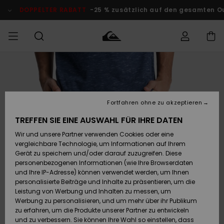
Direkt
zur
DOPPELTER RABATT
-25 % zusätzlich auf den gesamten O
Produktinformation
springen
Auf meine
MÄNNER
Kleidung
Kleidung
Shop
Surf Shop
Snow Shop
Outlet
Bestellung
Männer
Männer
Herren
zugreifen
JUNGEN
Fortfahren ohne zu akzeptieren
Accessoires
Accessoires
Brandneu
Versand
Surf Shop
Snow Shop
Outlet
TREFFEN SIE EINE AUSWAHL FÜR IHRE DATEN
FRAUEN
Kinder
Kinder
KINDER
Wir und unsere Partner verwenden Cookies oder eine
Retouren
Schuhe&
Schuhe&
Highlights
vergleichbare Technologie, um Informationen auf Ihrem
Flip-Flops
Flip-Flops
SURF
Gerät zu speichern und/oder darauf zuzugreifen. Diese
Highlights
Snow Shop
Outlet
personenbezogenen Informationen (wie Ihre Browserdaten
Bezahlung
Damen
Frauen
und Ihre IP-Adresse) können verwendet werden, um Ihnen
Snow
SNOW
personalisierte Beiträge und Inhalte zu präsentieren, um die
Surf
Surf
Geschenkkarte
Leistung von Werbung und Inhalten zu messen, um
Community
Werbung zu personalisieren, und um mehr über ihr Publikum
Highlights
DOPPELTER
zu erfahren, um die Produkte unserer Partner zu entwickeln
RABATT
Quiksilver
Snow
Snow
und zu verbessern. Sie können Ihre Wahl so einstellen, dass