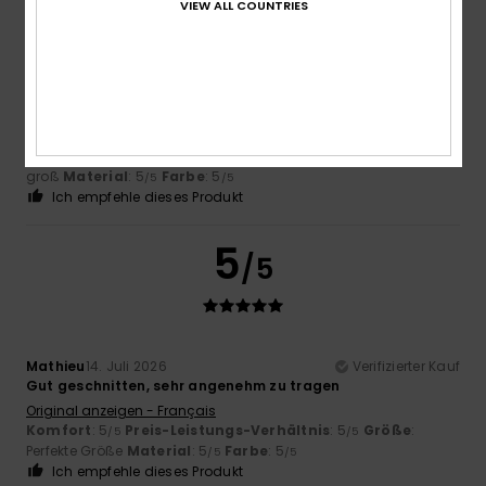
VIEW ALL COUNTRIES
Aline
14. Juli 2026
Verifizierter Kauf
Der Beschenkte ist rundum zufrieden
Original anzeigen - Français
Komfort
: 5
Preis-Leistungs-Verhältnis
: 5
Größe
: Zu
/5
/5
groß
Material
: 5
Farbe
: 5
/5
/5
Ich empfehle dieses Produkt
5
/5
Mathieu
14. Juli 2026
Verifizierter Kauf
Gut geschnitten, sehr angenehm zu tragen
Original anzeigen - Français
Komfort
: 5
Preis-Leistungs-Verhältnis
: 5
Größe
:
/5
/5
Perfekte Größe
Material
: 5
Farbe
: 5
/5
/5
Ich empfehle dieses Produkt