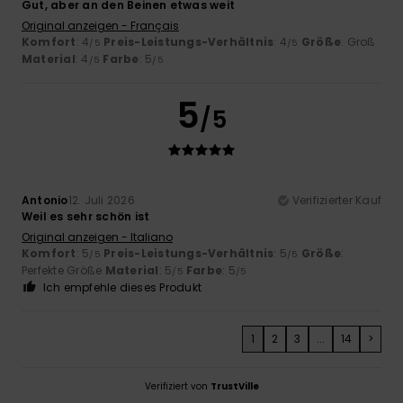
Gut, aber an den Beinen etwas weit
Original anzeigen - Français
Komfort
: 4
Preis-Leistungs-Verhältnis
: 4
Größe
: Groß
/5
/5
Material
: 4
Farbe
: 5
/5
/5
5
/5
Antonio
12. Juli 2026
Verifizierter Kauf
Weil es sehr schön ist
Original anzeigen - Italiano
Komfort
: 5
Preis-Leistungs-Verhältnis
: 5
Größe
:
/5
/5
Perfekte Größe
Material
: 5
Farbe
: 5
/5
/5
Ich empfehle dieses Produkt
1
2
3
...
14
>
Verifiziert von
TrustVille