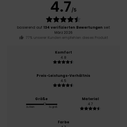
4.7
/5
basierend auf
134 verifizierten Bewertungen
seit
März 2026
77% unserer Kunden empfehlen dieses Produkt
Komfort
4.8
Preis-Leistungs-Verhältnis
4.5
Größe
Material
4.7
Zu klein
Zu groß
Farbe