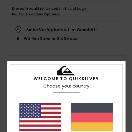
Dieses Produkt ist derzeit nicht auf Lager.
Kaufen Sie andere Optionen
Siehe Verfügbarkeit im Geschäft
Wählen Sie eine Größe aus
Details & Funktionen
Männer Schwarz T-Shirt
WELCOME TO QUIKSILVER
Choose your country
Style
EQYZT08031
Farbcode
kvj0
Funktionen
Stoff:
Baumwollstoff [160 g/m2]
Färbung:
Batik
Passform:
übergroße Passform