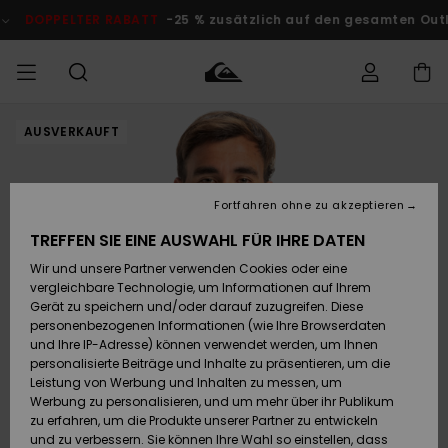
Direkt
zur
TER RABATT
-25 % zusätzlich auf den gesamten Outlet-Bereich
Produktinformation
springen
AUSVERKAUFT
Auf meine
MÄNNER
Kleidung
Kleidung
Shop
Surf Shop
Snow Shop
Outlet
Bestellung
Männer
Männer
Herren
zugreifen
JUNGEN
Fortfahren ohne zu akzeptieren
Accessoires
Accessoires
Brandneu
Versand
Surf Shop
Snow Shop
Outlet
TREFFEN SIE EINE AUSWAHL FÜR IHRE DATEN
FRAUEN
Kinder
Kinder
KINDER
Wir und unsere Partner verwenden Cookies oder eine
Retouren
Schuhe&
Schuhe&
Highlights
vergleichbare Technologie, um Informationen auf Ihrem
Flip-Flops
Flip-Flops
SURF
Gerät zu speichern und/oder darauf zuzugreifen. Diese
Highlights
Snow Shop
Outlet
personenbezogenen Informationen (wie Ihre Browserdaten
Bezahlung
Damen
Frauen
und Ihre IP-Adresse) können verwendet werden, um Ihnen
Snow
SNOW
personalisierte Beiträge und Inhalte zu präsentieren, um die
Surf
Surf
Geschenkkarte
Leistung von Werbung und Inhalten zu messen, um
Community
Werbung zu personalisieren, und um mehr über ihr Publikum
Highlights
DOPPELTER
zu erfahren, um die Produkte unserer Partner zu entwickeln
RABATT
Quiksilver
Snow
Snow
und zu verbessern. Sie können Ihre Wahl so einstellen, dass