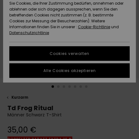
Freedom
Sie Cookies, die Ihrer Zustimmung bedürfen, annehmen oder
Community
ablehnen oder sich dagegen aussprechen, wenn Sie den
HILFE & KONTAKT
betreffenden Cookies nicht zustimmen (z. B. bestimmte
Datenschutz
Brandneu
Brandneu
Cookies zur Messung der Besucherzahlen). Weitere
Informationen finden Sie in unserer :
Cookie-Richtlinie
und
NACHHALTIGKEIT
Datenschutzrichtlinie
Größenführer
Highlights
Highlights
SHOPS
Starten Sie eine
Cookies verwalten
Unterhaltung,
QUIKSILVER APP
um die
schnellste
Alle Cookies akzeptieren
Antwort auf Ihre
WUNSCHLISTE
Frage zu
erhalten.
Kurzarm
Unterhaltung
starten
Td Frog Ritual
Finden Sie
Männer Schwarz T-Shirt
Antworten auf
die häufigsten
35,00 €
Fragen sowie
unser