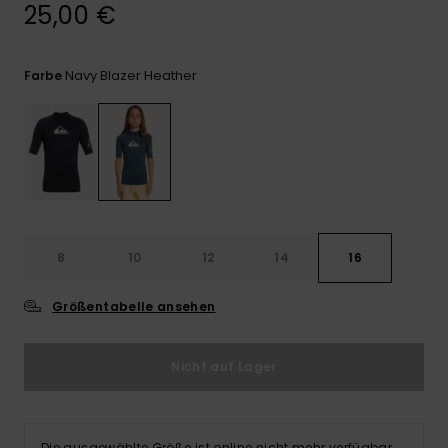
Kontaktformular.
25,00 €
FAQ
ansehen
Navy Blazer Heather
Farbe
8
10
12
14
16
Größentabelle ansehen
Nicht auf Lager
Die ausgewählte Größe ist online nicht mehr verfügbar.