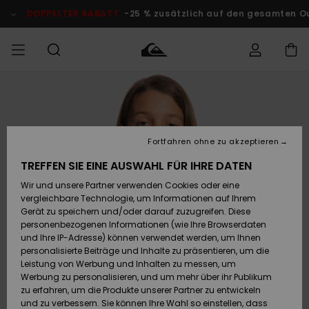
Direkt
zur
DOPPELTER RABATT
-25 % zusätzlich auf den gesamten O
Produktinformation
springen
Auf meine
MÄNNER
Kleidung
Kleidung
Shop
Surf Shop
Snow Shop
Outlet
Bestellung
Männer
Männer
Herren
zugreifen
JUNGEN
Fortfahren ohne zu akzeptieren
Accessoires
Accessoires
Brandneu
Versand
Surf Shop
Snow Shop
Outlet
TREFFEN SIE EINE AUSWAHL FÜR IHRE DATEN
FRAUEN
Kinder
Kinder
KINDER
Wir und unsere Partner verwenden Cookies oder eine
Retouren
Schuhe&
Schuhe&
Highlights
vergleichbare Technologie, um Informationen auf Ihrem
Flip-Flops
Flip-Flops
SURF
Gerät zu speichern und/oder darauf zuzugreifen. Diese
Highlights
Snow Shop
Outlet
personenbezogenen Informationen (wie Ihre Browserdaten
Bezahlung
Damen
Frauen
und Ihre IP-Adresse) können verwendet werden, um Ihnen
Snow
SNOW
personalisierte Beiträge und Inhalte zu präsentieren, um die
Surf
Surf
Geschenkkarte
Leistung von Werbung und Inhalten zu messen, um
Community
Werbung zu personalisieren, und um mehr über ihr Publikum
Highlights
DOPPELTER
zu erfahren, um die Produkte unserer Partner zu entwickeln
RABATT
Quiksilver
Snow
Snow
und zu verbessern. Sie können Ihre Wahl so einstellen, dass