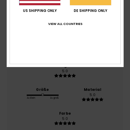
US SHIPPING ONLY
DE SHIPPING ONLY
basierend auf
1 verifizierten Bewertungen
seit Juli
2026
VIEW ALL COUNTRIES
100% unserer Kunden empfehlen dieses Produkt
Komfort
5.0
Preis-Leistungs-Verhältnis
5.0
Größe
Material
5.0
Zu klein
Zu groß
Farbe
5.0