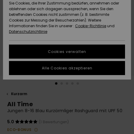
Freedom
Sie Cookies, die Ihrer Zustimmung bedürfen, annehmen oder
Community
ablehnen oder sich dagegen aussprechen, wenn Sie den
HILFE & KONTAKT
betreffenden Cookies nicht zustimmen (z. B. bestimmte
Datenschutz
Brandneu
Brandneu
Cookies zur Messung der Besucherzahlen). Weitere
Informationen finden Sie in unserer :
Cookie-Richtlinie
und
NACHHALTIGKEIT
Datenschutzrichtlinie
Größenführer
Highlights
Highlights
SHOPS
Starten Sie eine
Cookies verwalten
Unterhaltung,
QUIKSILVER APP
um die
schnellste
Alle Cookies akzeptieren
Antwort auf Ihre
WUNSCHLISTE
Frage zu
erhalten.
Kurzarm
Unterhaltung
starten
All Time
Finden Sie
Jungen 8-16 Blau Kurzärmliger Rashguard mit UPF 50
Antworten auf
die häufigsten
5.0
(1 Bewertungen)
Fragen sowie
ECO-BONUS
unser