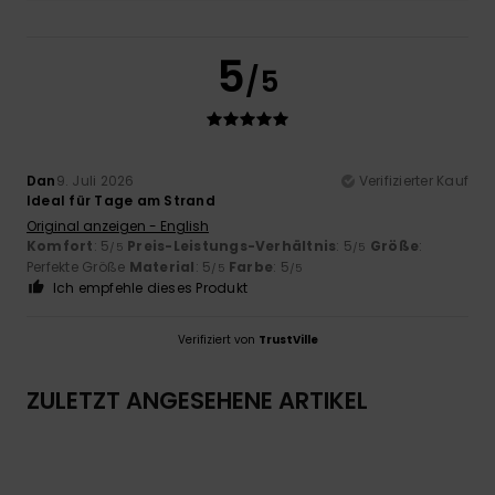
5
/5
Dan
9. Juli 2026
Verifizierter Kauf
Ideal für Tage am Strand
Original anzeigen - English
Komfort
: 5
Preis-Leistungs-Verhältnis
: 5
Größe
:
/5
/5
Perfekte Größe
Material
: 5
Farbe
: 5
/5
/5
Ich empfehle dieses Produkt
Verifiziert von
TrustVille
ZULETZT ANGESEHENE ARTIKEL