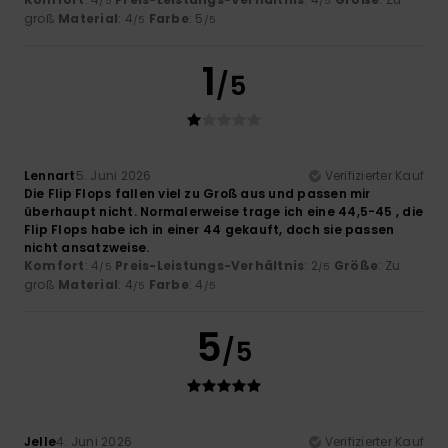
/5
/5
groß
Material
: 4
Farbe
: 5
/5
/5
1
/5
Lennart
5. Juni 2026
Verifizierter Kauf
Die Flip Flops fallen viel zu Groß aus und passen mir
überhaupt nicht. Normalerweise trage ich eine 44,5-45 , die
Flip Flops habe ich in einer 44 gekauft, doch sie passen
nicht ansatzweise.
Komfort
: 4
Preis-Leistungs-Verhältnis
: 2
Größe
: Zu
/5
/5
groß
Material
: 4
Farbe
: 4
/5
/5
5
/5
Jelle
4. Juni 2026
Verifizierter Kauf