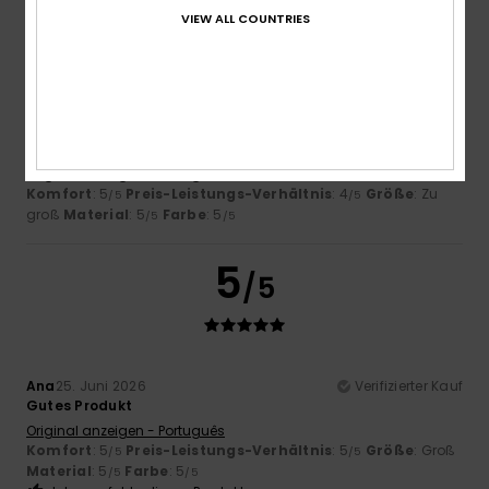
4
/5
VIEW ALL COUNTRIES
Marques
26. Juni 2026
Verifizierter Kauf
Ich habe den Kauf gestern Abend getätigt und hatte noch
keine Gelegenheit, ihn richtig auszuprobieren...
Original anzeigen - Português
Komfort
: 5
Preis-Leistungs-Verhältnis
: 4
Größe
: Zu
/5
/5
groß
Material
: 5
Farbe
: 5
/5
/5
5
/5
Ana
25. Juni 2026
Verifizierter Kauf
Gutes Produkt
Original anzeigen - Português
Komfort
: 5
Preis-Leistungs-Verhältnis
: 5
Größe
: Groß
/5
/5
Material
: 5
Farbe
: 5
/5
/5