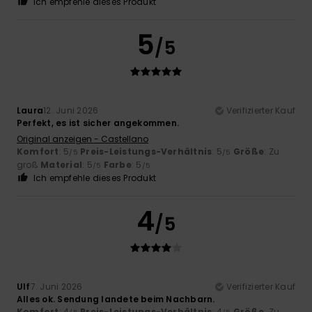
Ich empfehle dieses Produkt
5
/5
Laura
12. Juni 2026
Verifizierter Kauf
Perfekt, es ist sicher angekommen.
Original anzeigen - Castellano
Komfort
: 5
Preis-Leistungs-Verhältnis
: 5
Größe
: Zu
/5
/5
groß
Material
: 5
Farbe
: 5
/5
/5
Ich empfehle dieses Produkt
4
/5
Ulf
7. Juni 2026
Verifizierter Kauf
Alles ok. Sendung landete beim Nachbarn.
Komfort
: 4
Preis-Leistungs-Verhältnis
: 4
Größe
: Zu