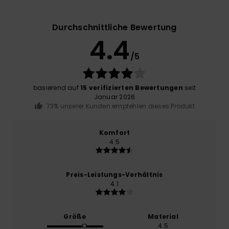
Durchschnittliche Bewertung
4.4
/5
basierend auf
15 verifizierten Bewertungen
seit
Januar 2026
73% unserer Kunden empfehlen dieses Produkt
Komfort
4.5
Preis-Leistungs-Verhältnis
4.1
Größe
Material
4.5