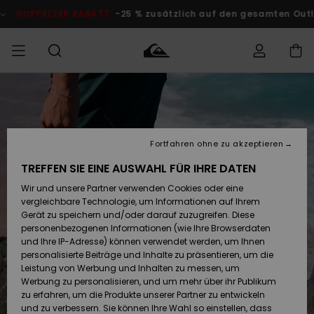
Direkt
zur
DOPPELTER RABATT
-25 % zusätzlich auf den gesamten O
Produktinformation
springen
Auf meine
MÄNNER
Kleidung
Kleidung
Shop
Surf Shop
Snow Shop
Outlet
Bestellung
Männer
Männer
Herren
zugreifen
JUNGEN
Fortfahren ohne zu akzeptieren
Accessoires
Accessoires
Brandneu
Versand
Surf Shop
Snow Shop
Outlet
TREFFEN SIE EINE AUSWAHL FÜR IHRE DATEN
FRAUEN
Kinder
Kinder
KINDER
Wir und unsere Partner verwenden Cookies oder eine
Retouren
Schuhe&
Schuhe&
Highlights
vergleichbare Technologie, um Informationen auf Ihrem
Flip-Flops
Flip-Flops
SURF
Gerät zu speichern und/oder darauf zuzugreifen. Diese
Highlights
Snow Shop
Outlet
personenbezogenen Informationen (wie Ihre Browserdaten
Bezahlung
Damen
Frauen
und Ihre IP-Adresse) können verwendet werden, um Ihnen
Snow
SNOW
personalisierte Beiträge und Inhalte zu präsentieren, um die
Surf
Surf
Geschenkkarte
Leistung von Werbung und Inhalten zu messen, um
Community
Werbung zu personalisieren, und um mehr über ihr Publikum
Highlights
DOPPELTER
zu erfahren, um die Produkte unserer Partner zu entwickeln
RABATT
Quiksilver
Snow
Snow
und zu verbessern. Sie können Ihre Wahl so einstellen, dass