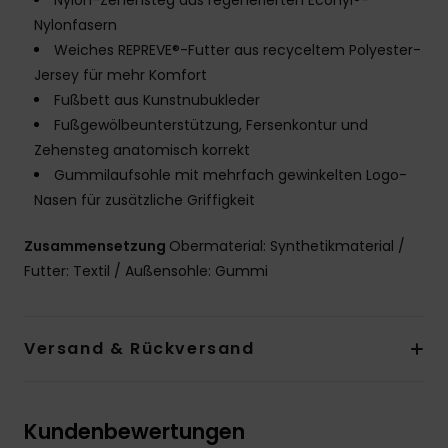
Nylon-Zehensteg aus regenerierten Econyl®-
Nylonfasern
Weiches REPREVE®-Futter aus recyceltem Polyester-
Jersey für mehr Komfort
Fußbett aus Kunstnubukleder
Fußgewölbeunterstützung, Fersenkontur und
Zehensteg anatomisch korrekt
Gummilaufsohle mit mehrfach gewinkelten Logo-
Nasen für zusätzliche Griffigkeit
Zusammensetzung
Obermaterial: Synthetikmaterial /
Futter: Textil / Außensohle: Gummi
Versand & Rückversand
Kundenbewertungen