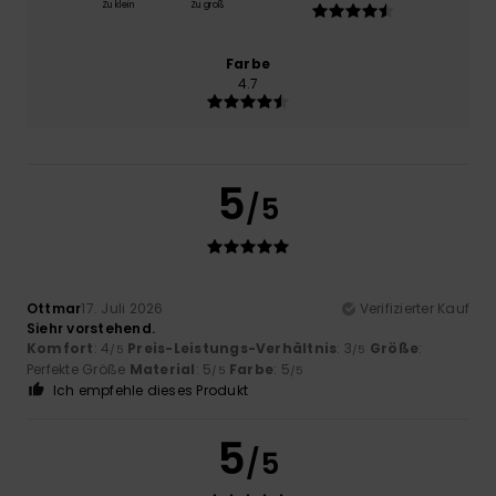
Zu klein
Zu groß
Farbe
4.7
5
/5
Ottmar
17. Juli 2026
Verifizierter Kauf
Siehr vorstehend.
Komfort
: 4
Preis-Leistungs-Verhältnis
: 3
Größe
:
/5
/5
Perfekte Größe
Material
: 5
Farbe
: 5
/5
/5
Ich empfehle dieses Produkt
5
/5