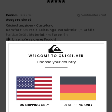
Kevin
14. Juli 2026
Verifizierter Kauf
Ausgezeichnet
Original anzeigen - Castellano
Komfort
: 5
Preis-Leistungs-Verhältnis
: 3
Größe
:
/5
/5
Perfekte Größe
Material
: 4
Farbe
: 5
/5
/5
Ich empfehle dieses Produkt
4
/5
WELCOME TO QUIKSILVER
Choose your country
Coen
12. Juli 2026
Verifizierter Kauf
Nach den bereitgestellten Fotos
Original anzeigen - Dutch
Komfort
: 4
Preis-Leistungs-Verhältnis
: 5
Größe
:
/5
/5
Perfekte Größe
Material
: 4
Farbe
: 4
/5
/5
US SHIPPING ONLY
DE SHIPPING ONLY