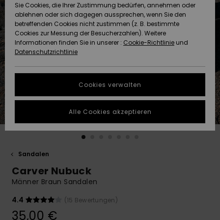
Freedom
Sie Cookies, die Ihrer Zustimmung bedürfen, annehmen oder
Community
ablehnen oder sich dagegen aussprechen, wenn Sie den
HILFE & KONTAKT
betreffenden Cookies nicht zustimmen (z. B. bestimmte
Datenschutz
Brandneu
Brandneu
Cookies zur Messung der Besucherzahlen). Weitere
Informationen finden Sie in unserer :
Cookie-Richtlinie
und
NACHHALTIGKEIT
Datenschutzrichtlinie
Größenführer
Highlights
Highlights
SHOPS
Starten Sie eine
Cookies verwalten
Unterhaltung,
QUIKSILVER APP
um die
schnellste
Alle Cookies akzeptieren
Antwort auf Ihre
WUNSCHLISTE
Frage zu
erhalten.
Sandalen
Unterhaltung
starten
Carver Nubuck
Finden Sie
Männer Braun Sandalen
Antworten auf
die häufigsten
4.4
(15 Bewertungen)
Fragen sowie
35,00 €
unser