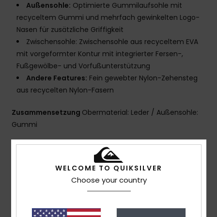
Außensohle:
Optimierte Gummilaufsohle mit
recyceltem Gummi und mehrfach gewinkelten Logo-
Nasen für zusätzliche Griffigkeit
Zwischensohle: Zwischensohle aus recyceltem EVA
mit vorgeformter Kontur mit integrierter Fersen-,
Fußgewölbe- und Vorfußunterstützung
Andere Features:
Fein gewebter Nylon-Zehensteg
aus recycelten Nylon-Fasern
Zusammensetzung
Obermaterial: Leder / Außensohle:
Gummi
Versand & Rückversand
WELCOME TO QUIKSILVER
Choose your country
Kundenbewertungen