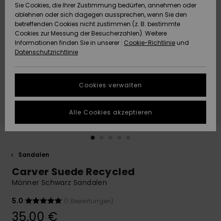
Freedom
Sie Cookies, die Ihrer Zustimmung bedürfen, annehmen oder
Community
ablehnen oder sich dagegen aussprechen, wenn Sie den
HILFE & KONTAKT
betreffenden Cookies nicht zustimmen (z. B. bestimmte
Datenschutz
Brandneu
Brandneu
Cookies zur Messung der Besucherzahlen). Weitere
Informationen finden Sie in unserer :
Cookie-Richtlinie
und
NACHHALTIGKEIT
Datenschutzrichtlinie
Größenführer
Highlights
Highlights
SHOPS
Starten Sie eine
Cookies verwalten
Unterhaltung,
QUIKSILVER APP
um die
schnellste
Alle Cookies akzeptieren
Antwort auf Ihre
WUNSCHLISTE
Frage zu
erhalten.
Sandalen
Unterhaltung
starten
Carver Suede Recycled
Finden Sie
Männer Schwarz Sandalen
Antworten auf
die häufigsten
5.0
(1 Bewertungen)
Fragen sowie
35,00 €
unser