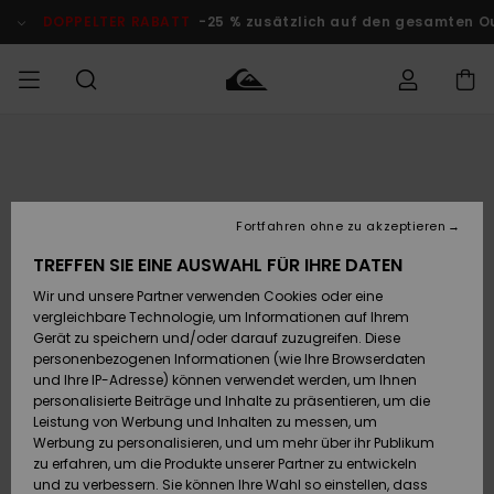
Direkt
zur
DOPPELTER RABATT
-25 % zusätzlich auf den gesamten O
Produktinformation
springen
Auf meine
MÄNNER
Kleidung
Kleidung
Shop
Surf Shop
Snow Shop
Outlet
Bestellung
Männer
Männer
Herren
zugreifen
JUNGEN
Fortfahren ohne zu akzeptieren
Accessoires
Accessoires
Brandneu
Versand
Surf Shop
Snow Shop
Outlet
TREFFEN SIE EINE AUSWAHL FÜR IHRE DATEN
FRAUEN
Kinder
Kinder
KINDER
Wir und unsere Partner verwenden Cookies oder eine
Retouren
Schuhe&
Schuhe&
Highlights
vergleichbare Technologie, um Informationen auf Ihrem
Flip-Flops
Flip-Flops
SURF
Gerät zu speichern und/oder darauf zuzugreifen. Diese
Highlights
Snow Shop
Outlet
personenbezogenen Informationen (wie Ihre Browserdaten
Bezahlung
Damen
Frauen
und Ihre IP-Adresse) können verwendet werden, um Ihnen
Snow
SNOW
personalisierte Beiträge und Inhalte zu präsentieren, um die
Surf
Surf
Geschenkkarte
Leistung von Werbung und Inhalten zu messen, um
Community
Werbung zu personalisieren, und um mehr über ihr Publikum
Highlights
DOPPELTER
zu erfahren, um die Produkte unserer Partner zu entwickeln
RABATT
Quiksilver
Snow
Snow
und zu verbessern. Sie können Ihre Wahl so einstellen, dass