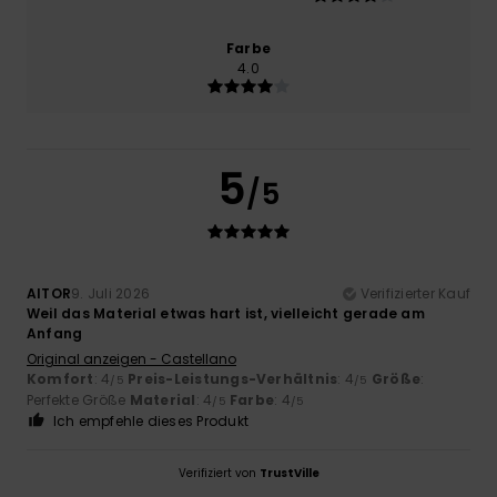
Farbe
4.0
5
/5
AITOR
9. Juli 2026
Verifizierter Kauf
Weil das Material etwas hart ist, vielleicht gerade am
Anfang
Original anzeigen - Castellano
Komfort
: 4
Preis-Leistungs-Verhältnis
: 4
Größe
:
/5
/5
Perfekte Größe
Material
: 4
Farbe
: 4
/5
/5
Ich empfehle dieses Produkt
Verifiziert von
TrustVille