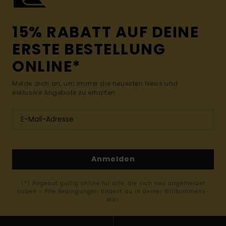
15% RABATT AUF DEINE
ERSTE BESTELLUNG
ONLINE*
Melde dich an, um immer die neuesten News und
exklusive Angebote zu erhalten.
Anmelden
(*) Angebot gültig online für alle, die sich neu angemeldet
haben - Alle Bedingungen findest du in deiner Willkommens-
Mail