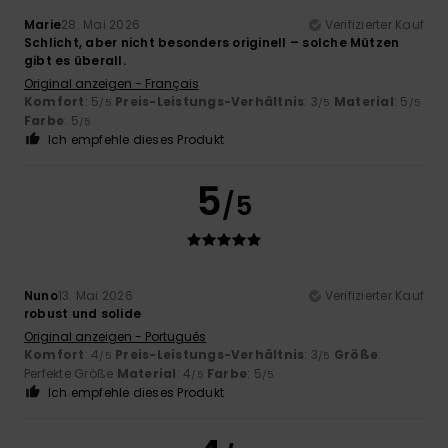
Marie
28. Mai 2026
Verifizierter Kauf
Schlicht, aber nicht besonders originell – solche Mützen
gibt es überall.
Original anzeigen - Français
Komfort
: 5
Preis-Leistungs-Verhältnis
: 3
Material
: 5
/5
/5
/5
Farbe
: 5
/5
Ich empfehle dieses Produkt
5
/5
Nuno
13. Mai 2026
Verifizierter Kauf
robust und solide
Original anzeigen - Português
Komfort
: 4
Preis-Leistungs-Verhältnis
: 3
Größe
:
/5
/5
Perfekte Größe
Material
: 4
Farbe
: 5
/5
/5
Ich empfehle dieses Produkt