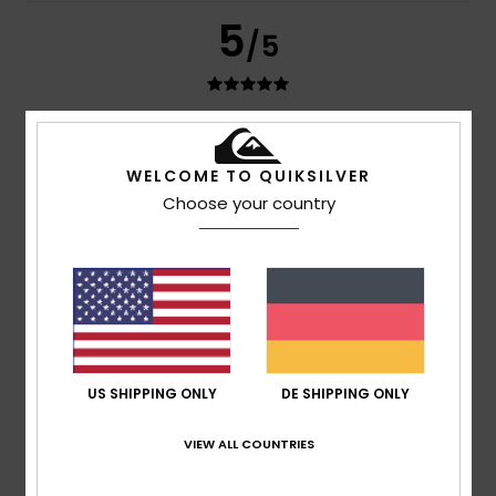
5
/5
Theo
6. Juli 2026
Verifizierter Kauf
Hervorragendes Preis-Leistungs-Verhältnis und im
WELCOME TO QUIKSILVER
Sonderangebot
Choose your country
Original anzeigen - Français
Komfort
: 5
Preis-Leistungs-Verhältnis
: 5
Größe
:
/5
/5
Perfekte Größe
Material
: 5
Farbe
: 5
/5
/5
Ich empfehle dieses Produkt
4
/5
US SHIPPING ONLY
DE SHIPPING ONLY
VIEW ALL COUNTRIES
Daniel
5. Juli 2026
Verifizierter Kauf
Tip top, gute Qualität
Komfort
: 4
Preis-Leistungs-Verhältnis
: 4
Größe
:
/5
/5