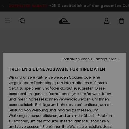
Direkt
zur
DOPPELTER RABATT
-25 % zusätzlich auf den gesamten O
Produktinformation
springen
Auf meine
MÄNNER
Kleidung
Kleidung
Shop
Surf Shop
Snow Shop
Outlet
Bestellung
Männer
Männer
Herren
zugreifen
JUNGEN
Fortfahren ohne zu akzeptieren
Accessoires
Accessoires
Brandneu
Versand
Surf Shop
Snow Shop
Outlet
TREFFEN SIE EINE AUSWAHL FÜR IHRE DATEN
FRAUEN
Kinder
Kinder
KINDER
Wir und unsere Partner verwenden Cookies oder eine
Retouren
Schuhe&
Schuhe&
Highlights
vergleichbare Technologie, um Informationen auf Ihrem
Flip-Flops
Flip-Flops
SURF
Gerät zu speichern und/oder darauf zuzugreifen. Diese
Highlights
Snow Shop
Outlet
personenbezogenen Informationen (wie Ihre Browserdaten
Bezahlung
Damen
Frauen
und Ihre IP-Adresse) können verwendet werden, um Ihnen
Snow
SNOW
personalisierte Beiträge und Inhalte zu präsentieren, um die
Surf
Surf
Geschenkkarte
Leistung von Werbung und Inhalten zu messen, um
Community
Werbung zu personalisieren, und um mehr über ihr Publikum
Highlights
DOPPELTER
zu erfahren, um die Produkte unserer Partner zu entwickeln
RABATT
Quiksilver
Snow
Snow
und zu verbessern. Sie können Ihre Wahl so einstellen, dass