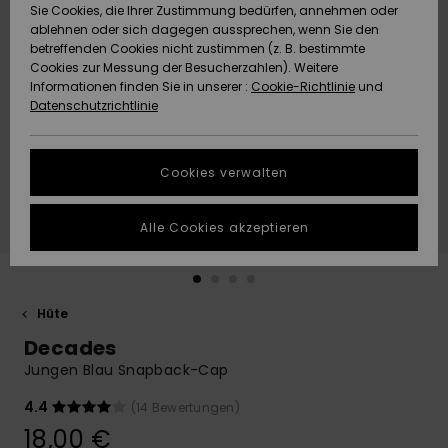
Freedom
Sie Cookies, die Ihrer Zustimmung bedürfen, annehmen oder
Community
ablehnen oder sich dagegen aussprechen, wenn Sie den
HILFE & KONTAKT
betreffenden Cookies nicht zustimmen (z. B. bestimmte
Datenschutz
Brandneu
Brandneu
Cookies zur Messung der Besucherzahlen). Weitere
Informationen finden Sie in unserer :
Cookie-Richtlinie
und
NACHHALTIGKEIT
Datenschutzrichtlinie
Größenführer
Highlights
Highlights
SHOPS
Starten Sie eine
Cookies verwalten
Unterhaltung,
QUIKSILVER APP
um die
schnellste
Alle Cookies akzeptieren
Antwort auf Ihre
WUNSCHLISTE
Frage zu
erhalten.
Hüte
Unterhaltung
starten
Decades
Finden Sie
Jungen Blau Snapback-Cap
Antworten auf
die häufigsten
4.4
(14 Bewertungen)
Fragen sowie
18,00 €
unser