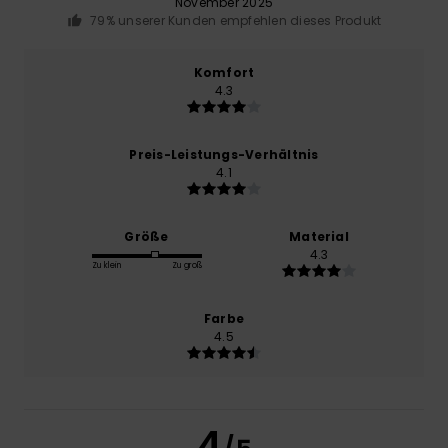
November 2025
79% unserer Kunden empfehlen dieses Produkt
Komfort
4.3
Preis-Leistungs-Verhältnis
4.1
Größe
Material
4.3
Zu klein
Zu groß
Farbe
4.5
4