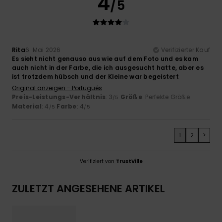
4
/5
Rita
6. Mai 2026
Verifizierter Kauf
Es sieht nicht genauso aus wie auf dem Foto und es kam
auch nicht in der Farbe, die ich ausgesucht hatte, aber es
ist trotzdem hübsch und der Kleine war begeistert
Original anzeigen - Português
Preis-Leistungs-Verhältnis
: 3
Größe
: Perfekte Größe
/5
Material
: 4
Farbe
: 4
/5
/5
1
2
>
Verifiziert von
TrustVille
ZULETZT ANGESEHENE ARTIKEL