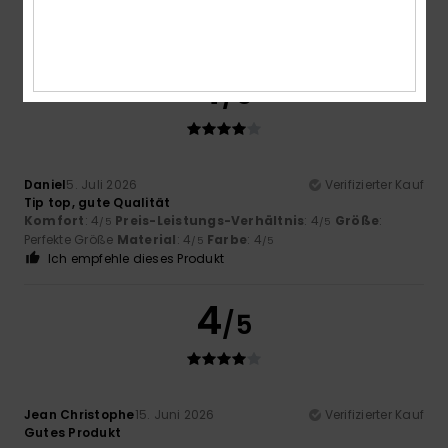
Perfekte Größe
Material
: 4
Farbe
: 4
/5
/5
Ich empfehle dieses Produkt
4
/5
Daniel
5. Juli 2026
Verifizierter Kauf
Tip top, gute Qualität
Komfort
: 4
Preis-Leistungs-Verhältnis
: 4
Größe
:
/5
/5
Perfekte Größe
Material
: 4
Farbe
: 4
/5
/5
Ich empfehle dieses Produkt
4
/5
Jean Christophe
15. Juni 2026
Verifizierter Kauf
Gutes Produkt