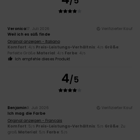
/5
Veronica
17. Juli 2026
Verifizierter Kauf
Weil ich es süß finde
Original anzeigen - Italiano
Komfort
: 4
Preis-Leistungs-Verhältnis
: 4
Größe
:
/5
/5
Perfekte Größe
Material
: 4
Farbe
: 4
/5
/5
Ich empfehle dieses Produkt
4
/5
Benjamin
9. Juli 2026
Verifizierter Kauf
Ich mag die Farbe
Original anzeigen - Français
Komfort
: 5
Preis-Leistungs-Verhältnis
: 5
Größe
: Zu
/5
/5
groß
Material
: 5
Farbe
: 5
/5
/5