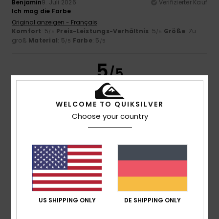
Benjamin
9. Juli 2026
Verifizierter Kauf
Ich mag die Farbe
Original anzeigen - Français
Komfort
: 5
Preis-Leistungs-Verhältnis
: 5
Größe
: Zu
/5
/5
groß
Material
: 5
Farbe
: 5
/5
/5
5
/5
WELCOME TO QUIKSILVER
Choose your country
Theo
6. Juli 2026
Verifizierter Kauf
Hervorragendes Preis-Leistungs-Verhältnis und im
Sonderangebot
Original anzeigen - Français
Komfort
: 5
Preis-Leistungs-Verhältnis
: 5
Größe
:
/5
/5
Perfekte Größe
Material
: 5
Farbe
: 5
/5
/5
Ich empfehle dieses Produkt
4
US SHIPPING ONLY
DE SHIPPING ONLY
/5