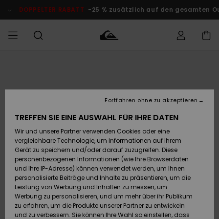
Direkt
zur
DOPPELTER RABATT
-25 % zusätzlich auf den gesamten O
Produktinformation
springen
Auf meine
MÄNNER
Kleidung
Kleidung
Shop
Surf Shop
Snow Shop
Outlet
Bestellung
Männer
Männer
Herren
zugreifen
JUNGEN
Fortfahren ohne zu akzeptieren
Accessoires
Accessoires
Brandneu
Versand
Surf Shop
Snow Shop
Outlet
TREFFEN SIE EINE AUSWAHL FÜR IHRE DATEN
FRAUEN
Kinder
Kinder
KINDER
Wir und unsere Partner verwenden Cookies oder eine
Retouren
Schuhe&
Schuhe&
Highlights
vergleichbare Technologie, um Informationen auf Ihrem
Flip-Flops
Flip-Flops
SURF
Gerät zu speichern und/oder darauf zuzugreifen. Diese
Highlights
Snow Shop
Outlet
personenbezogenen Informationen (wie Ihre Browserdaten
Bezahlung
Damen
Frauen
und Ihre IP-Adresse) können verwendet werden, um Ihnen
Snow
SNOW
personalisierte Beiträge und Inhalte zu präsentieren, um die
Surf
Surf
Geschenkkarte
Leistung von Werbung und Inhalten zu messen, um
Community
Werbung zu personalisieren, und um mehr über ihr Publikum
Highlights
DOPPELTER
zu erfahren, um die Produkte unserer Partner zu entwickeln
RABATT
Quiksilver
Snow
Snow
und zu verbessern. Sie können Ihre Wahl so einstellen, dass